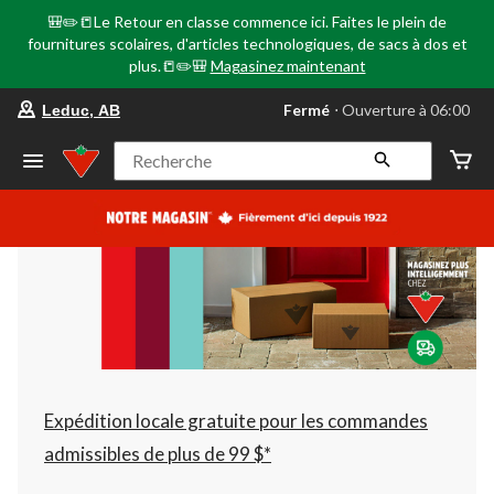
🎒✏️📒Le Retour en classe commence ici. Faites le plein de
fournitures scolaires, d'articles technologiques, de sacs à dos et
plus.📒✏️🎒
Magasinez maintenant
votre
Fermé
⋅ Ouverture à 06:00
Leduc, AB
magasin
préféré
est
Recherche
Leduc,
AB,
courament
Fermé,
Ouverture
à
à
06:00
cliquer
pour
changer
Expédition locale gratuite pour les commandes
admissibles de plus de 99 $*