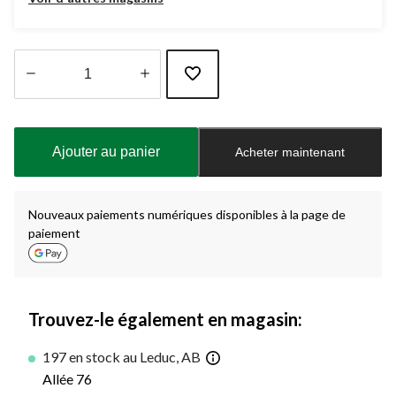
Quantité
mise
à
Ajouter au panier
Acheter maintenant
jour
à
1
Nouveaux paiements numériques disponibles à la page de
paiement
Trouvez-le également en magasin:
197 en stock au Leduc, AB
Allée 76