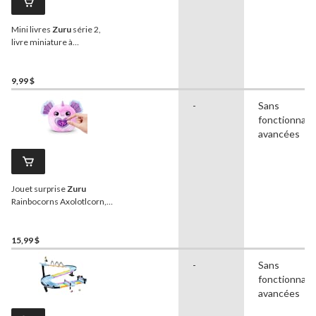
Mini livres
Zuru
série 2,
livre miniature à
collectionner
9,99 $
-
Sans
fonctionnali
avancées
Jouet surprise
Zuru
Rainbocorns Axolotlcorn, 3
ans et plus
15,99 $
-
Sans
fonctionnali
avancées