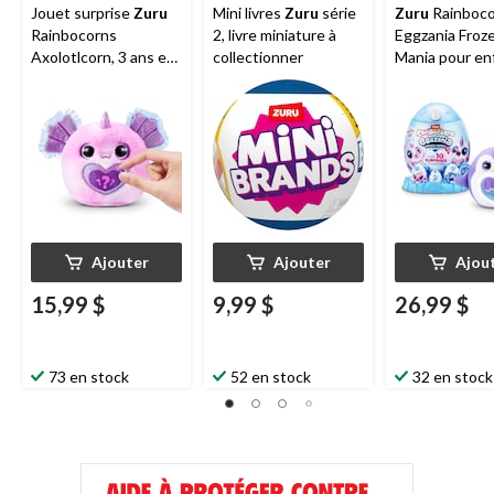
Jouet surprise
Zuru
Mini livres
Zuru
série
Zuru
Rainboco
Rainbocorns
2, livre miniature à
Eggzania Froz
Axolotlcorn, 3 ans et
collectionner
Mania pour en
plus
de 3 ans et pl
Ajouter
Ajouter
Ajou
15,99 $
9,99 $
26,99 $
73 en stock
52 en stock
32 en stock