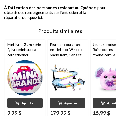
À l'attention des personnes résidant au Québec
: pour
obtenir des renseignements sur l'entretien et la
réparation,
cliquez ici.
Produits similaires
Mini livres
Zuru
série
Piste de course arc-
Jouet surpris
2, livre miniature à
en-ciel
Hot Wheels
Rainbocorns
collectionner
Mario Kart, 4 ans et
Axolotlcorn, 3
plus
plus
Ajouter
Ajouter
Ajou
9,99 $
179,99 $
15,99 $