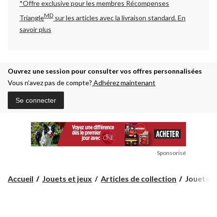
*Offre exclusive pour les membres Récompenses
MD
Triangle
sur les articles avec la livraison standard.
En
savoir plus
Ouvrez une session pour consulter vos offres personnalisées
Vous n’avez pas de compte?
Adhérez maintenant
Se connecter
Sponsorisé
Jouets
Accueil
Jouets et jeux
Articles de collection
Jouets mi
miniature
Zuru
Mini
Fill