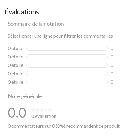
Évaluations
Sommaire de la notation
Sélectionner une ligne pour filtrer les commentaires
0 étoile
étoiles
0
0 commentai
0 étoile
étoiles
0
0 commentai
0 étoile
étoiles
0
0 commentai
0 étoile
étoiles
0
0 commentai
0 étoile
étoiles
0
0 commentai
Note générale
0.0
0 évaluation
0 commentateurs sur 0 (0%) recommandent ce produit