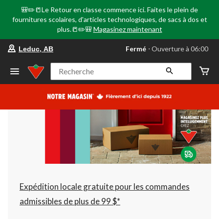
🎒✏️📒Le Retour en classe commence ici. Faites le plein de
fournitures scolaires, d'articles technologiques, de sacs à dos et
plus.📒✏️🎒
Magasinez maintenant
votre
Fermé
⋅ Ouverture à 06:00
Leduc, AB
magasin
préféré
est
Recherche
Leduc,
AB,
courament
Fermé,
Ouverture
à
à
06:00
cliquer
pour
changer
Expédition locale gratuite pour les commandes
admissibles de plus de 99 $*