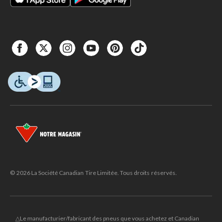
© 2026 La Société Canadian Tire Limitée. Tous droits réservés.
△Le manufacturier/fabricant des pneus que vous achetez et Canadian