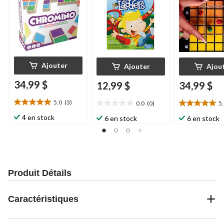
Ajouter
Ajouter
Ajou
34,99 $
12,99 $
34,99 $
5.0
(3)
0.0
(0)
5
5.0
0.0
5.0
étoile(s)
étoile(s)
étoile(s)
4 en stock
6 en stock
6 en stock
sur
sur
sur
5.
5.
5.
3
1
évaluations
évaluation
Produit Détails
Caractéristiques