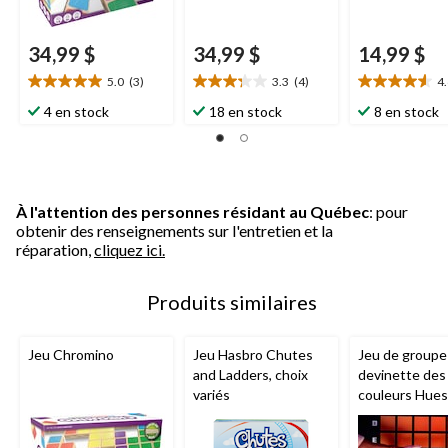
34,99 $
34,99 $
14,99 $
5.0
(3)
3.3
(4)
4
5.0
3.3
4.6
étoile(s)
étoile(s)
étoile(s)
4 en stock
18 en stock
8 en stock
sur
sur
sur
5.
5.
5.
3
4
5
évaluations
évaluations
évaluations
À l'attention des personnes résidant au Québec
: pour
obtenir des renseignements sur l'entretien et la
réparation,
cliquez ici.
Produits similaires
Jeu Chromino
Jeu Hasbro Chutes
Jeu de groupe
and Ladders, choix
devinette des
variés
couleurs Hues
Cues pour 3 à
joueurs