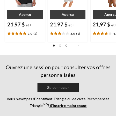
Aperçu
Aperçu
Aperç
21,97 $
21,97 $
21,97 $
et+
et+
et
5.0
(2)
3.0
(1)
4
5.0
3.0
4.0
étoile(s)
étoile(s)
étoile(s)
sur
sur
sur
5.
5.
5.
2
1
4
évaluations
évaluation
évaluations
Ouvrez une session pour consulter vos offres
personnalisées
Se connecter
Vous n’avez pas d’identifiant Triangle ou de carte Récompenses
MD
Triangle
?
S’inscrire maintenant