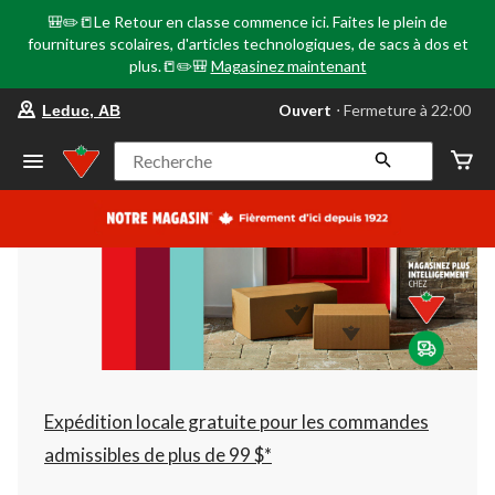
🎒✏️📒Le Retour en classe commence ici. Faites le plein de
fournitures scolaires, d'articles technologiques, de sacs à dos et
plus.📒✏️🎒
Magasinez maintenant
votre
Ouvert
⋅ Fermeture à 22:00
Leduc, AB
magasin
préféré
est
Recherche
Leduc,
AB,
courament
Ouvert,
Fermeture
à
à
22:00
cliquer
pour
changer
Expédition locale gratuite pour les commandes
admissibles de plus de 99 $*