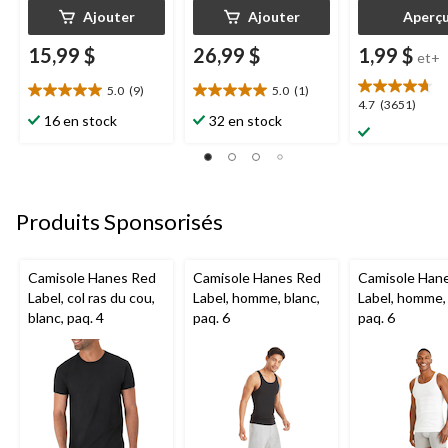
Ajouter
Ajouter
Aperç
15,99 $
26,99 $
1,99 $
et+
5.0
(9)
5.0
(1)
5.0
5.0
4.7
4.7
(3651)
étoile(s)
étoile(s)
16 en stock
32 en stock
étoile(s)
sur
sur
sur
5.
5.
5.
9
1
3651
évaluations
évaluation
évaluations
Produits Sponsorisés
Camisole Hanes Red
Camisole Hanes Red
Camisole Han
Label, col ras du cou,
Label, homme, blanc,
Label, homme, 
blanc, paq. 4
paq. 6
paq. 6