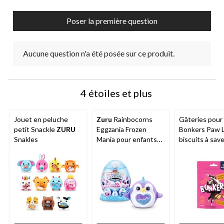
formulaire
formulaire
formulaire
formulaire
formulaire
de
de
de
de
de
Poser la première question
soumission.
soumission.
soumission.
soumission.
soumission.
Aucune question n'a été posée sur ce produit.
4 étoiles et plus
Jouet en peluche
Zuru
Rainbocorns
Gâteries pour
petit Snackle
ZURU
Eggzania Frozen
Bonkers Paw L
Snakles
Mania pour enfants
biscuits à sav
de 3 ans et plus
poulet, format