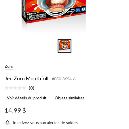
Zuru
Jeu Zuru Mouthfull
#050-3654-6
(0)
Aucune
cote
Voir détails du produit
Objets similaires
pour
ce
produit.
14,99 $
Lien
vers
la
Inscrivez-vous aux alertes de soldes
même