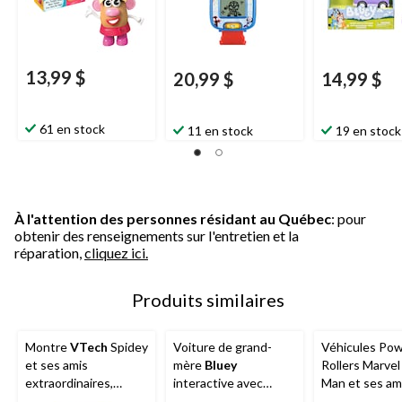
13,99 $
20,99 $
14,99 $
61 en stock
11 en stock
19 en stock
À l'attention des personnes résidant au Québec
: pour
obtenir des renseignements sur l'entretien et la
réparation,
cliquez ici.
Produits similaires
Montre
VTech
Spidey
Voiture de grand-
Véhicules Po
et ses amis
mère
Bluey
Rollers Marvel
extraordinaires,
interactive avec
Man et ses am
anglais
Janet
extraordinaire