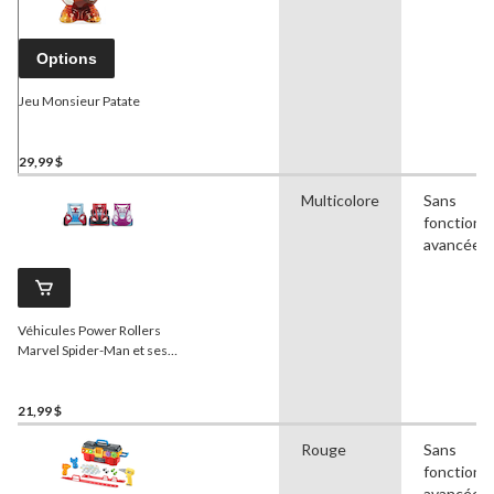
Options
Jeu Monsieur Patate
29,99 $
Multicolore
Sans
fonctionna
avancées
Véhicules Power Rollers
Marvel Spider-Man et ses
amis extraordinaires, 6 po
21,99 $
Rouge
Sans
fonctionna
avancées