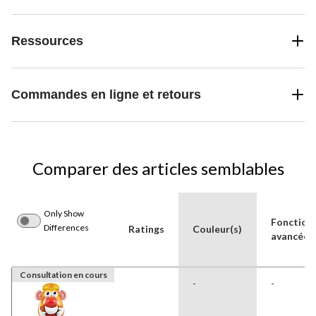
Ressources
Commandes en ligne et retours
Comparer des articles semblables
Only Show
Fonctionn
Differences
Ratings
Couleur(s)
avancées
Consultation en cours
-
-