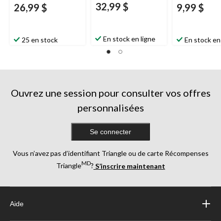
32,99 $
26,99 $
9,99 $
En stock en ligne
25 en stock
En stock en
Ouvrez une session pour consulter vos offres
personnalisées
Se connecter
Vous n’avez pas d’identifiant Triangle ou de carte Récompenses
MD
Triangle
?
S’inscrire maintenant
Aide