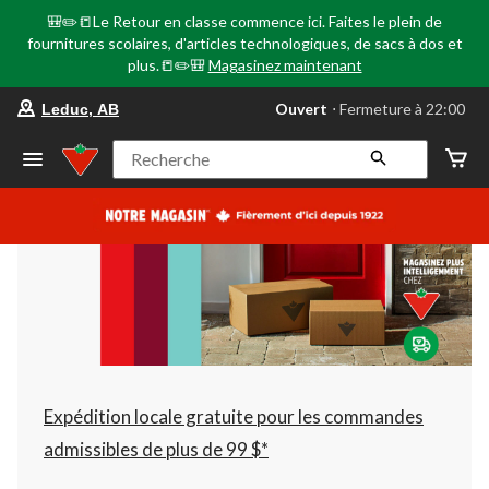
🎒✏️📒Le Retour en classe commence ici. Faites le plein de
fournitures scolaires, d'articles technologiques, de sacs à dos et
plus.📒✏️🎒
Magasinez maintenant
votre
Ouvert
⋅ Fermeture à 22:00
Leduc, AB
magasin
préféré
est
Recherche
Leduc,
AB,
courament
Ouvert,
Fermeture
à
à
22:00
cliquer
pour
changer
Expédition locale gratuite pour les commandes
admissibles de plus de 99 $*