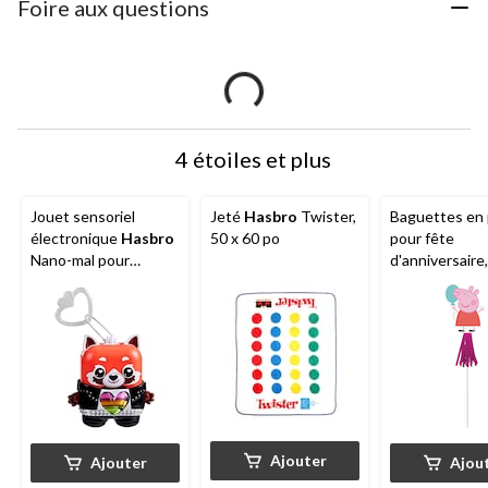
Foire aux questions
4 étoiles et plus
Jouet sensoriel
Jeté
Hasbro
Twister,
Baguettes en 
électronique
Hasbro
50 x 60 po
pour fête
Nano-mal pour
d'anniversaire
enfants
Pig, paq. 8
Ajouter
Ajouter
Ajou