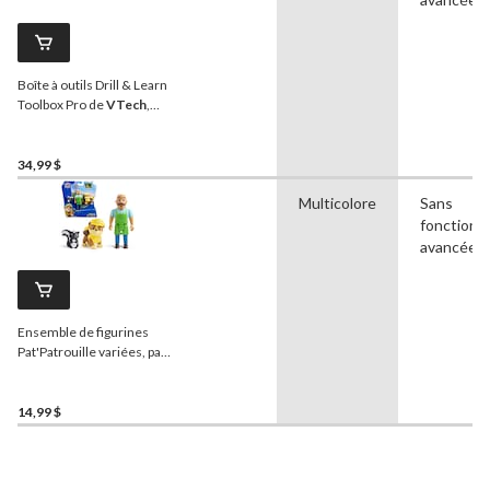
Boîte à outils Drill & Learn
Toolbox Pro de
VTech
,
version en anglais, à piles
34,99 $
Multicolore
Sans
fonctionna
avancées
Ensemble de figurines
Pat'Patrouille variées, paq.
3, 3 ans et plus
14,99 $