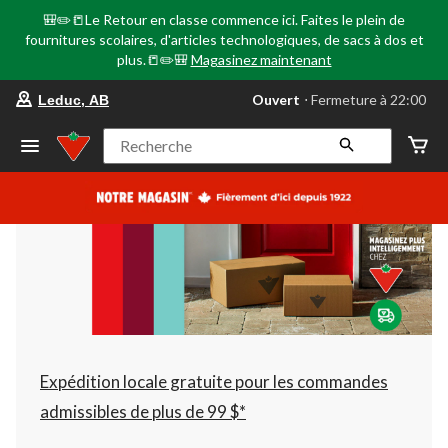
🎒✏️📒Le Retour en classe commence ici. Faites le plein de
fournitures scolaires, d'articles technologiques, de sacs à dos et
plus.📒✏️🎒
Magasinez maintenant
votre
Ouvert
⋅ Fermeture à 22:00
Leduc, AB
magasin
préféré
est
Recherche
Leduc,
AB,
courament
Ouvert,
Fermeture
à
à
22:00
cliquer
pour
changer
Expédition locale gratuite pour les commandes
admissibles de plus de 99 $*