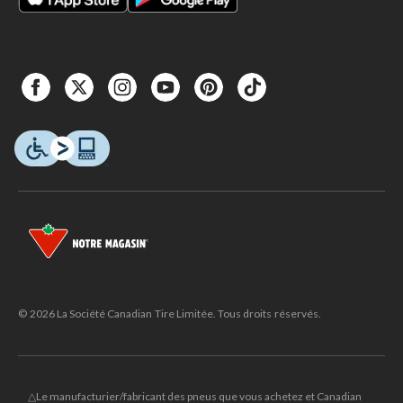
© 2026 La Société Canadian Tire Limitée. Tous droits réservés.
△Le manufacturier/fabricant des pneus que vous achetez et Canadian