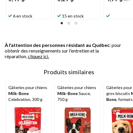
6 en stock
15 en stock
À l'attention des personnes résidant au Québec
: pour
obtenir des renseignements sur l'entretien et la
réparation,
cliquez ici.
Produits similaires
Gâteries pour chiens
Gâteries pour chiens
Gâteries pour
Milk-Bone
Milk-Bone
Sauce,
gros biscuits
M
Celebration, 300 g
750 g
Bone
, formats