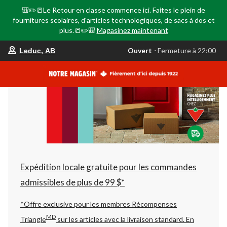
🎒✏️📒Le Retour en classe commence ici. Faites le plein de
fournitures scolaires, d'articles technologiques, de sacs à dos et
plus.📒✏️🎒
Magasinez maintenant
votre
Ouvert
⋅ Fermeture à 22:00
Leduc, AB
magasin
préféré
est
Leduc,
AB,
courament
Ouvert,
Fermeture
à
à
22:00
cliquer
pour
changer
Expédition locale gratuite pour les commandes
admissibles de plus de 99 $*
*Offre exclusive pour les membres Récompenses
MD
Triangle
sur les articles avec la livraison standard.
En