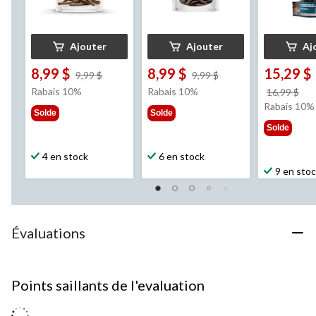
Ajouter
Ajouter
Aj
8,99 $
8,99 $
15,29 $
prix
prix
9,99 $
9,99 $
était
était
Rabais 10%
Rabais 10%
pri
16,99 $
9,99 $
9,99 $
éta
Rabais 10%
Solde
Solde
16,
Solde
4 en stock
6 en stock
9 en sto
Évaluations
Points saillants de l'evaluation