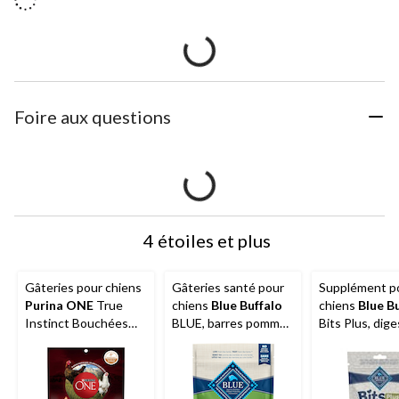
Foire aux questions
4 étoiles et plus
Gâteries pour chiens
Gâteries santé pour
Supplément p
Purina ONE
True
chiens
Blue Buffalo
chiens
Blue B
Instinct Bouchées
BLUE, barres pommes
Bits Plus, dige
avec poulet, 567 g
et yogourt, 453 g
système immun
99 g