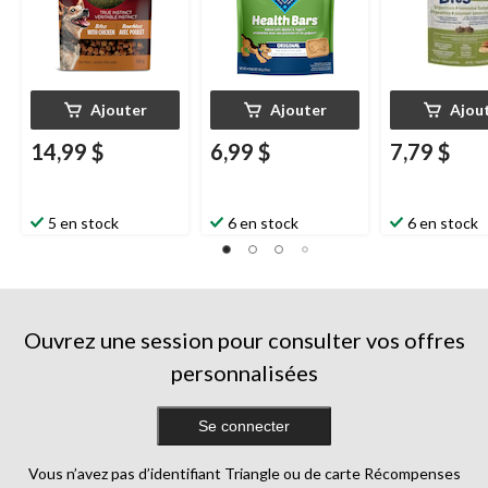
Ajouter
Ajouter
Ajou
14,99 $
6,99 $
7,79 $
5 en stock
6 en stock
6 en stock
Ouvrez une session pour consulter vos offres
personnalisées
Se connecter
Vous n’avez pas d’identifiant Triangle ou de carte Récompenses