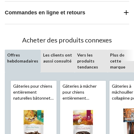
Commandes en ligne et retours
Acheter des produits connexes
Offres
Les clients ont
Vers les
Plus de
hebdomadaires
aussi consulté
produits
cette
tendances
marque
Gâteries pour chiens
Gâteries à mâcher
Gâteries à
entièrement
pour chiens
mâchouiller
naturelles bâtonnets
entièrement
collagène p
au boeuf
Caledon
naturelles bâtonnets
Master Best
Farms
, 200 g
tendres à l'agneau
Supreme Tre
Caledon Farms
, 200
paq. 6
g