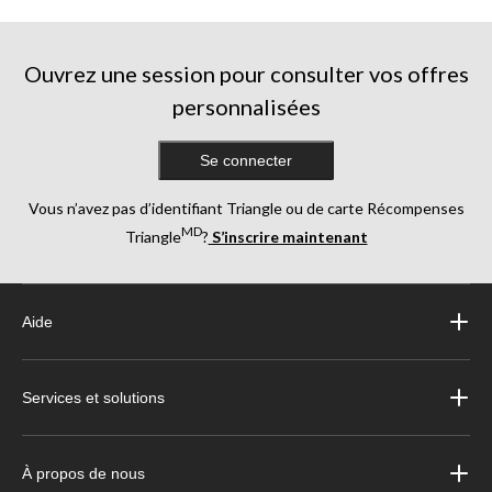
5.
5.
5.
705
409
1346
évaluations
évaluations
évaluations
Ouvrez une session pour consulter vos offres
personnalisées
Se connecter
Vous n’avez pas d’identifiant Triangle ou de carte Récompenses
MD
Triangle
?
S’inscrire maintenant
Aide
Services et solutions
À propos de nous