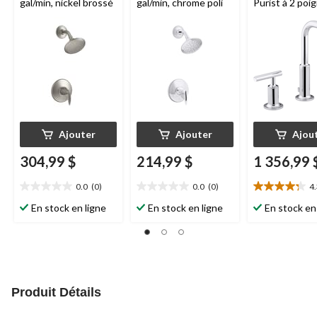
gal/min, nickel brossé
gal/min, chrome poli
Purist à 2 poi
séparées, chr
Ajouter
Ajouter
Ajou
304,99 $
214,99 $
1 356,99 
0.0
(0)
0.0
(0)
4
0.0
0.0
4.3
étoile(s)
étoile(s)
étoile(s)
En stock en ligne
En stock en ligne
En stock en
sur
sur
sur
5.
5.
5.
27
évaluations
Produit Détails