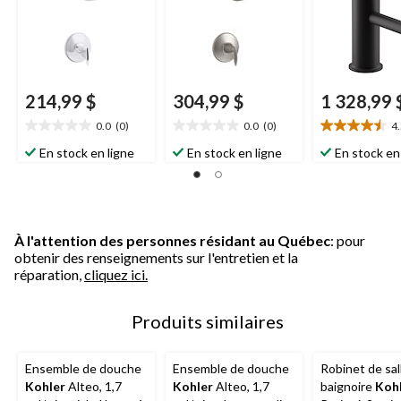
214,99 $
304,99 $
1 328,99 
0.0
(0)
0.0
(0)
4
0.0
0.0
4.5
étoile(s)
étoile(s)
étoile(s)
En stock en ligne
En stock en ligne
En stock en
sur
sur
sur
5.
5.
5.
10
évaluations
À l'attention des personnes résidant au Québec
: pour
obtenir des renseignements sur l'entretien et la
réparation,
cliquez ici.
Produits similaires
Ensemble de douche
Ensemble de douche
Robinet de sal
Kohler
Alteo, 1,7
Kohler
Alteo, 1,7
baignoire
Koh