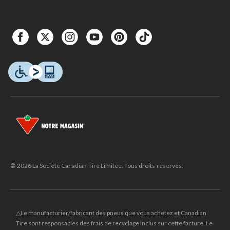
© 2026 La Société Canadian Tire Limitée. Tous droits réservés.
△Le manufacturier/fabricant des pneus que vous achetez et Canadian
Tire sont responsables des frais de recyclage inclus sur cette facture. Le