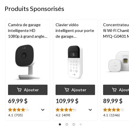
évaluations
évaluations
évaluations
Produits Sponsorisés
Caméra de garage
Clavier vidéo
Concentrateu
intelligente HD
intelligent pour porte
fil Wi-Fi Cham
1080p à grand angle
de garage
MYQ-G0401 
Chamberlain, vision
Chamberlain, vision
pour porte de
nocturne, résistante
nocturne, résistant
aux intempéries
aux intempéries,
blanc
Ajouter
Ajouter
Ajou
69,99 $
109,99 $
89,99 $
4.1
4.2
4.1
4.1
(705)
4.2
(409)
4.1
(1346)
étoile(s)
étoile(s)
étoile(s)
sur
sur
sur