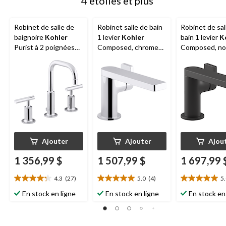
4 étoiles et plus
Robinet de salle de
Robinet salle de bain
Robinet de sal
baignoire
Kohler
1 levier
Kohler
bain 1 levier
K
Purist à 2 poignées
Composed, chrome
Composed, no
séparées, chrome poli
poli
Ajouter
Ajouter
Ajou
1 356,99 $
1 507,99 $
1 697,99 
4.3
(27)
5.0
(4)
5
4.3
5.0
5.0
étoile(s)
étoile(s)
étoile(s)
En stock en ligne
En stock en ligne
En stock en
sur
sur
sur
5.
5.
5.
27
4
4