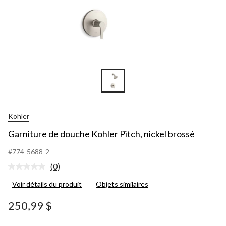
Kohler
Garniture de douche Kohler Pitch, nickel brossé
#774-5688-2
(0)
Aucune
cote
Voir détails du produit
Objets similaires
pour
ce
produit.
250,99 $
Lien
vers