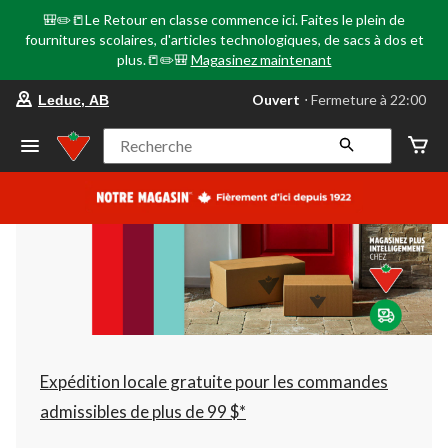
🎒✏️📒Le Retour en classe commence ici. Faites le plein de
fournitures scolaires, d'articles technologiques, de sacs à dos et
plus.📒✏️🎒
Magasinez maintenant
votre
Ouvert
⋅ Fermeture à 22:00
Leduc, AB
magasin
préféré
est
Recherche
Leduc,
AB,
courament
Ouvert,
Fermeture
à
à
22:00
cliquer
pour
changer
Expédition locale gratuite pour les commandes
admissibles de plus de 99 $*