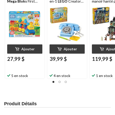
Mega Bloks
First
en-1
LEGO
Creator
manoir hanté 
Builders, paq. 50, 1 an
(31174), 383 pièces, 8
ans et plus, p
et plus
ans et plus
Ajouter
Ajouter
Ajou
27,99 $
39,99 $
119,99 $
5 en stock
4 en stock
1 en stock
Produit Détails