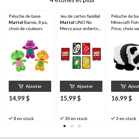
Peluche de base
Jeu de cartes familial
Peluche de ba
Mattel
Barnie, 8 po,
Mattel
UNO No
Minecraft Fish
choix de couleurs
Mercy pour enfants
Price, choix var
et adultes, 7 ans et
po, 3 ans et pl
plus
Ajouter
Ajouter
Ajou
14,99 $
15,99 $
16,99 $
8 en stock
30 en stock
3 en stock