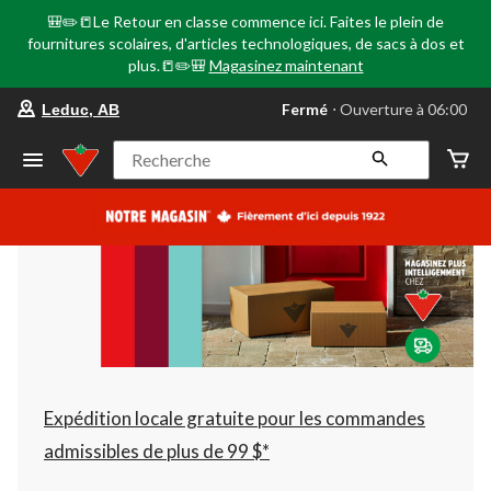
🎒✏️📒Le Retour en classe commence ici. Faites le plein de
fournitures scolaires, d'articles technologiques, de sacs à dos et
plus.📒✏️🎒
Magasinez maintenant
votre
Fermé
⋅ Ouverture à 06:00
Leduc, AB
magasin
préféré
est
Recherche
Leduc,
AB,
courament
Fermé,
Ouverture
à
à
06:00
cliquer
pour
changer
Expédition locale gratuite pour les commandes
admissibles de plus de 99 $*