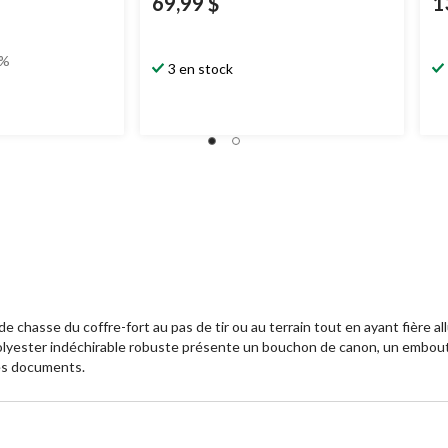
69,99 $
1
3%
3 en stock
 de chasse du coffre-fort au pas de tir ou au terrain tout en ayant fière a
 polyester indéchirable robuste présente un bouchon de canon, un embou
les documents.