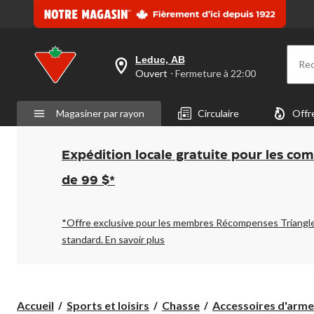
Leduc, AB
Re
votre
Ouvert
⋅ Fermeture à 22:00
magasin
préféré
est
Magasiner par rayon
Circulaire
Offr
Leduc,
AB,
courament
Ouvert,
Expédition locale gratuite pour les co
Fermeture
à
de 99 $*
à
22:00
cliquer
pour
*Offre exclusive pour les membres Récompenses Triangl
changer
standard.
En savoir plus
Accueil
Sports et loisirs
Chasse
Accessoires d'arme