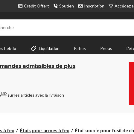
Accédez a
Crédit Offert
Soutien
Inscription
cherche
es hebdo
Liquidation
Patios
Pneus
L’ét
mmandes admissibles de plus
MD
e
sur les articles avec la livraison
Étui
s à feu
Étuis pour armes à feu
Étui souple pour fusil de ch.