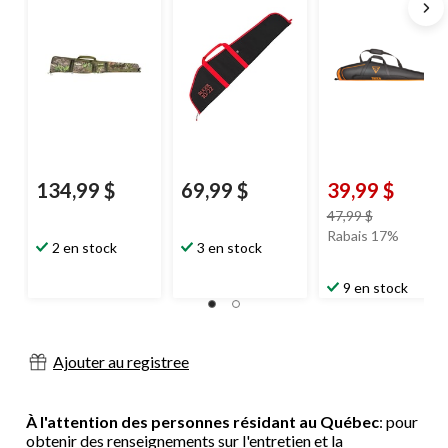
en mousse, 40 po,
toile, noir
134,99 $
69,99 $
39,99 $
prix
47,99 $
était
Rabais 17%
2 en stock
3 en stock
47,99 $
9 en stock
Ajouter au registree
À l'attention des personnes résidant au Québec
: pour
obtenir des renseignements sur l'entretien et la