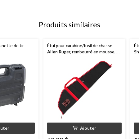
Produits similaires
lunette de tir
Étui pour carabine/fusil de chasse
Ét
Allen
Ruger, rembourré en mousse, 40
Sh
po, toile, noir
outer
Ajouter