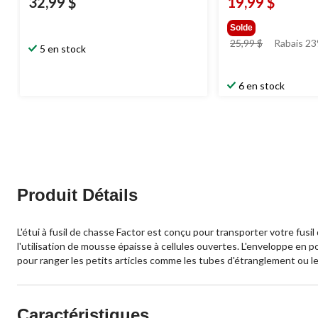
32,99 $
19,99 $
Solde
prix
25,99 $
Rabais 2
5 en stock
était
25,99 $
6 en stock
Produit Détails
L'étui à fusil de chasse Factor est conçu pour transporter votre fusil
l'utilisation de mousse épaisse à cellules ouvertes. L'enveloppe en
pour ranger les petits articles comme les tubes d'étranglement ou 
Caractéristiques