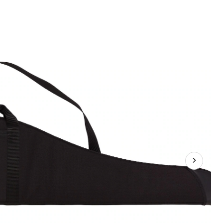
souple
pour
fusil
de
chasse
Browning,
noir