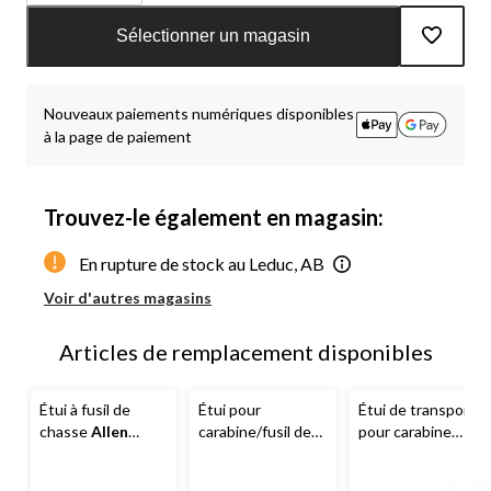
Quantité
mise
Sélectionner un magasin
à
jour
à
Nouveaux paiements numériques disponibles
1
à la page de paiement
Trouvez-le également en magasin:
En rupture de stock au Leduc, AB
Voir d'autres magasins
Articles de remplacement disponibles
Étui à fusil de
Étui pour
Étui de transport
chasse
Allen
carabine/fusil de
pour carabine
Gear-Fit Shocker,
chasse
Allen
Tikka
, noir/orange
52 po
Ruger, rembourré