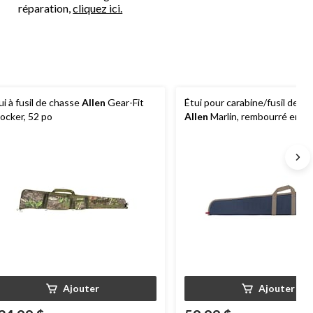
réparation,
cliquez ici.
ui à fusil de chasse
Allen
Gear-Fit
Étui pour carabine/fusil de c
ocker, 52 po
Allen
Marlin, rembourré en m
po, toile, bleu
Ajouter
Ajouter