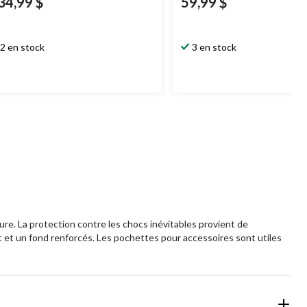
34,99 $
59,99 $
2 en stock
3 en stock
llure. La protection contre les chocs inévitables provient de
t et un fond renforcés. Les pochettes pour accessoires sont utiles