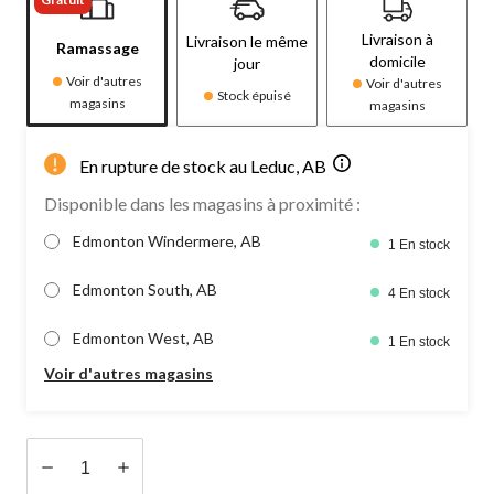
Livraison à
Livraison le même
Ramassage
domicile
jour
Voir d'autres
Voir d'autres
Stock épuisé
magasins
magasins
En rupture de stock au Leduc, AB
Disponible dans les magasins à proximité :
Edmonton Windermere, AB
1 En stock
Edmonton South, AB
4 En stock
Edmonton West, AB
1 En stock
Voir d'autres magasins