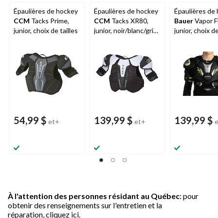
Épaulières de hockey
Épaulières de hockey
Épaulières de
CCM
Tacks Prime,
CCM
Tacks XR80,
Bauer
Vapor F
junior, choix de tailles
junior, noir/blanc/gris,
junior, choix de
choix de tailles
54,99 $
139,99 $
139,99 $
et+
et+
À l'attention des personnes résidant au Québec
: pour
obtenir des renseignements sur l'entretien et la
réparation,
cliquez ici.