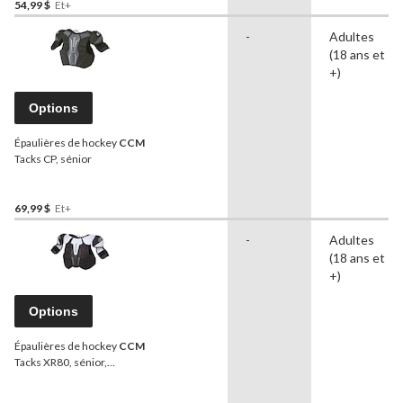
54,99 $
Et+
-
Adultes
(18 ans et
+)
Options
Épaulières de hockey
CCM
Tacks CP, sénior
69,99 $
Et+
-
Adultes
(18 ans et
+)
Options
Épaulières de hockey
CCM
Tacks XR80, sénior,
noir/blanc/gris, choix de
tailles