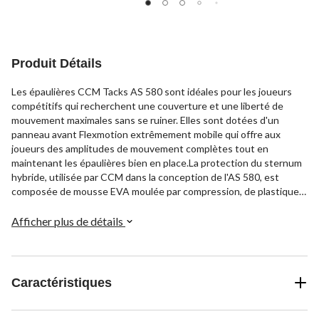
Produit Détails
Les épaulières CCM Tacks AS 580 sont idéales pour les joueurs
compétitifs qui recherchent une couverture et une liberté de
mouvement maximales sans se ruiner. Elles sont dotées d'un
panneau avant Flexmotion extrêmement mobile qui offre aux
joueurs des amplitudes de mouvement complètes tout en
maintenant les épaulières bien en place.La protection du sternum
hybride, utilisée par CCM dans la conception de l'AS 580, est
composée de mousse EVA moulée par compression, de plastique
moulé et d'une base aérée qui offre une protection et une
respirabilité excellentes pour le joueur compétitif. Les protège-
Afficher plus de détails
épaules sont dotés de la technologie JDP pour une dispersion de
l'impact de niveau supérieur et d'un protège-colonne en plastique
moulé par compression pour une excellente protection lors des
combats le long des bandes ou devant le filet.Grâce à leur
Caractéristiques
conception flottante, les protections pour l'omoplate et la
clavicule offrent une liberté de mouvement accrue. Les joueurs