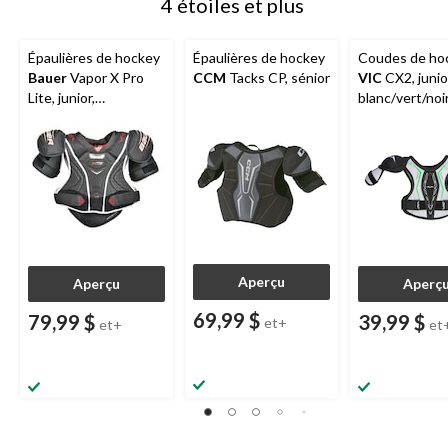
4 étoiles et plus
Épaulières de hockey
Épaulières de hockey
Coudes de ho
Bauer
Vapor X Pro
CCM
Tacks CP, sénior
VIC
CX2, junio
Lite, junior,
blanc/vert/noir
confortables et
de tailles
légères, noir
Aperçu
Aperçu
Aperç
69,99 $
79,99 $
39,99 $
et+
et+
et