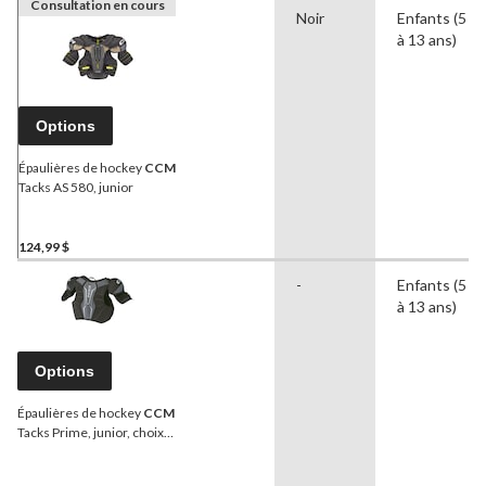
Consultation en cours
Noir
Enfants (5
à 13 ans)
Options
Épaulières de hockey
CCM
Tacks AS 580, junior
124,99 $
-
Enfants (5
à 13 ans)
Options
Épaulières de hockey
CCM
Tacks Prime, junior, choix
de tailles