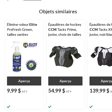
Objets similaires
Élimine-odeur
Elite
Épaulières de hockey
Épaulières de
ProFresh Green,
CCM
Tacks Prime,
CCM
Tacks X
tailles variées
junior, choix de tailles
junior, noir/bla
choix de taille
Aperçu
Aperçu
Aperç
9,99 $
54,99 $
139,99 $
et+
et+