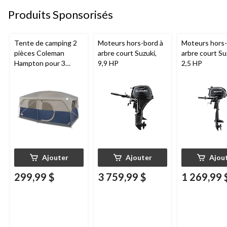
Produits Sponsorisés
Tente de camping 2
Moteurs hors-bord à
Moteurs hors-
pièces Coleman
arbre court Suzuki,
arbre court Su
Hampton pour 3
9,9 HP
2,5 HP
saisons, 9 personnes,
avec cloison, bâche
de pluie et sac de
transport
Ajouter
Ajouter
Ajou
299,99 $
3 759,99 $
1 269,99 