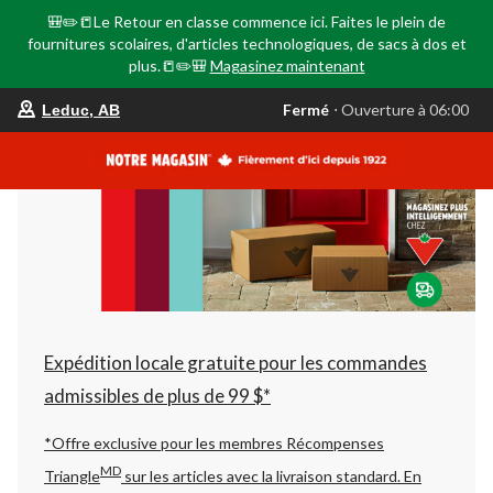
🎒✏️📒Le Retour en classe commence ici. Faites le plein de
fournitures scolaires, d'articles technologiques, de sacs à dos et
plus.📒✏️🎒
Magasinez maintenant
votre
Fermé
⋅ Ouverture à 06:00
Leduc, AB
magasin
préféré
est
Leduc,
AB,
courament
Fermé,
Ouverture
à
à
06:00
cliquer
pour
changer
Expédition locale gratuite pour les commandes
admissibles de plus de 99 $*
*Offre exclusive pour les membres Récompenses
MD
Triangle
sur les articles avec la livraison standard.
En