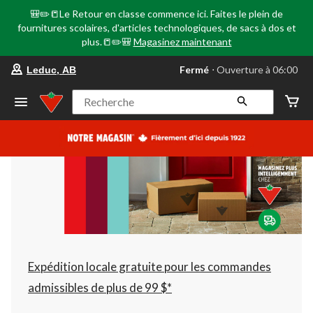
🎒✏️📒Le Retour en classe commence ici. Faites le plein de
fournitures scolaires, d'articles technologiques, de sacs à dos et
plus.📒✏️🎒
Magasinez maintenant
votre
Fermé
⋅ Ouverture à 06:00
Leduc, AB
magasin
préféré
est
Recherche
Leduc,
AB,
courament
Fermé,
Ouverture
à
à
06:00
cliquer
pour
changer
Expédition locale gratuite pour les commandes
admissibles de plus de 99 $*