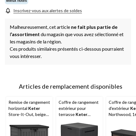
Mieux notés
Inscrivez-vous aux alertes de soldes
Malheureusement, cet article
ne fait plus partie de
l
’assortiment
du magasin que vous avez sélectionné et
les magasins de la région.
Ces produits similaires présentés ci-dessous pourraient
vous intéresser.
Articles de remplacement disponibles
Remise de rangement
Coffre de rangement
Coffre de ra
horizontal
Keter
extérieur pour
d'extérieur
Ke
Store-It-Out, beige
terrasse
Keter
Northwood, 1
et brun, 1 189 L
résistant aux
gallons,
intempéries, 113 L,
intérieur/extér
gris
brun