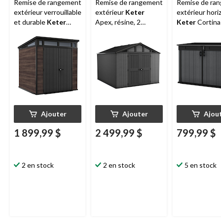
Remise de rangement
Remise de rangement
Remise de ra
extérieur verrouillable
extérieur
Keter
extérieur hori
et durable
Keter
Apex, résine, 2
Keter
Cortina
Pent, DecoCoat, 2
portes, puits de
2 portes, résin
portes, fenêtres,
lumière pleine
ventilation in
résine, brun, 7 x 7 pi
longueur, gris, 10 x
et toit ouvrant
11,5 pi
2020 L
Ajouter
Ajouter
Ajou
1 899,99 $
2 499,99 $
799,99 $
2 en stock
2 en stock
5 en stock