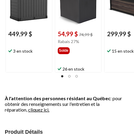
449,99 $
54,99 $
299,99 $
prix
74,99 $
était
Rabais 27%
74,99 $
3 en stock
Solde
15 en stock
26 en stock
À l'attention des personnes résidant au Québec
: pour
obtenir des renseignements sur l'entretien et la
réparation,
cliquez ici.
Produit Détails