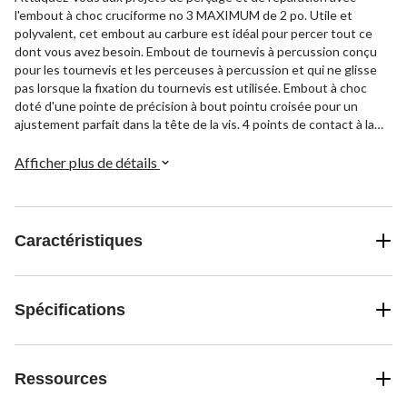
l'embout à choc cruciforme no 3 MAXIMUM de 2 po. Utile et
polyvalent, cet embout au carbure est idéal pour percer tout ce
dont vous avez besoin. Embout de tournevis à percussion conçu
pour les tournevis et les perceuses à percussion et qui ne glisse
pas lorsque la fixation du tournevis est utilisée. Embout à choc
doté d'une pointe de précision à bout pointu croisée pour un
ajustement parfait dans la tête de la vis. 4 points de contact à la
pointe qui aident à saisir la vis plus fermement et à éviter les
rejets. Fait d'acier S2 de haute qualité, il absorbe le couple maximal
Afficher plus de détails
et prévient les bris. Embout pour tournevis à percussion conçu
pour prolonger la durée de vie et offrir une durabilité maximale
pour diverses applications. Embout à choc cruciforme no 3 ayant
une longueur de 2 po.
Caractéristiques
Spécifications
Ressources