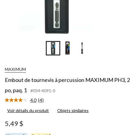
MAXIMUM
Embout de tournevis à percussion MAXIMUM PH3, 2
po, paq. 1
#054-4091-0
4.0
(4)
Lire
les
Voir détails du produit
Objets similaires
4
commentaires.
Lien
5,49 $
vers
la