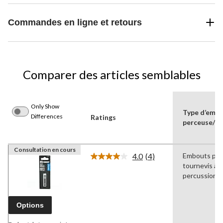
Commandes en ligne et retours
Comparer des articles semblables
Only Show
Type d’emb
Differences
Ratings
perceuse/to
Consultation en cours
4.0
(4)
Embouts pou
Lire
tournevis à
les
4
percussion
commentaires.
Lien
vers
Options
la
même