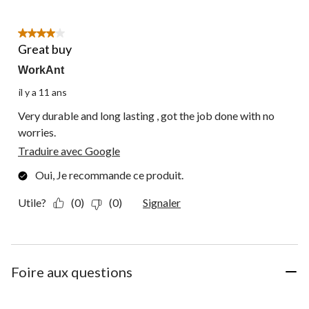
4 étoile(s) sur 5.
Great buy
WorkAnt
il y a 11 ans
Very durable and long lasting , got the job done with no
worries.
Traduire avec Google
Oui, Je recommande ce produit.
Utile?
(0)
(0)
Signaler
Foire aux questions