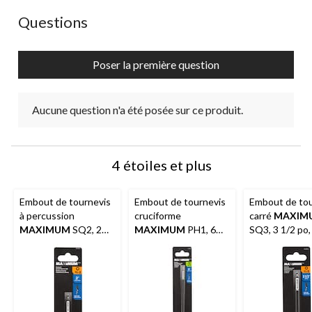
Aucune question n'a été posée sur ce produit.
Questions
Poser la première question
Aucune question n'a été posée sur ce produit.
4 étoiles et plus
Embout de tournevis
Embout de tournevis
Embout de tou
à percussion
cruciforme
carré
MAXIM
MAXIMUM
SQ2, 2
MAXIMUM
PH1, 6
SQ3, 3 1/2 po,
po, paq. 1
po, paq. 1