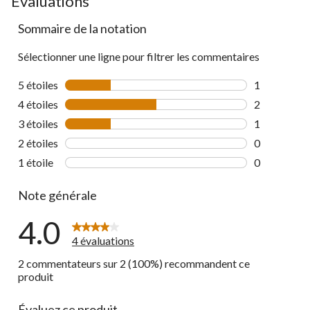
Évaluations
Sommaire de la notation
Sélectionner une ligne pour filtrer les commentaires
5 étoiles
étoiles
1
1 commentai
4 étoiles
étoiles
2
2 commentai
3 étoiles
étoiles
1
1 commentai
2 étoiles
étoiles
0
0 commentai
1 étoile
étoiles
0
0 commentai
Note générale
4.0
4 évaluations
2 commentateurs sur 2 (100%) recommandent ce
produit
Évaluez ce produit