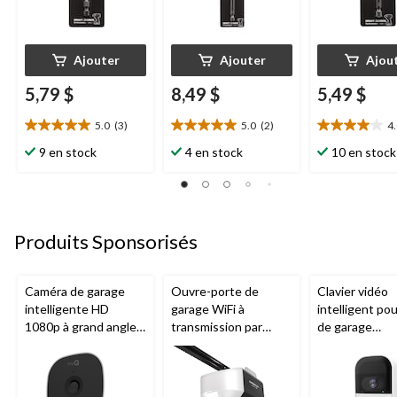
Ajouter
Ajouter
Ajou
5,79 $
8,49 $
5,49 $
5.0
(3)
5.0
(2)
4
5.0
5.0
4.0
étoile(s)
étoile(s)
étoile(s)
9 en stock
4 en stock
10 en stock
sur
sur
sur
5.
5.
5.
3
2
5
évaluations
évaluations
évaluations
Produits Sponsorisés
Caméra de garage
Ouvre-porte de
Clavier vidéo
intelligente HD
garage WiFi à
intelligent po
1080p à grand angle
transmission par
de garage
Chamberlain, vision
chaîne de 1/2 HP
Chamberlain, v
nocturne, résistante
Chamberlain
nocturne, rési
aux intempéries
aux intempéri