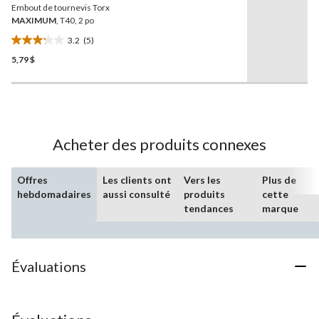
Embout de tournevis Torx
même
page.
MAXIMUM
, T40, 2 po
3.2
(5)
3.2
5,79 $
étoile(s)
sur
5.
5
évaluations
Acheter des produits connexes
Offres
Les clients ont
Vers les
Plus de
hebdomadaires
aussi consulté
produits
cette
tendances
marque
Évaluations