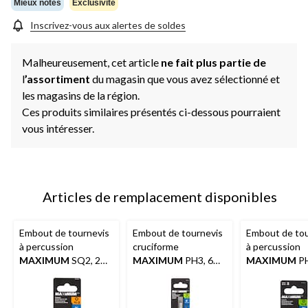
même
Mieux notés
Exclusivité
page.
Inscrivez-vous aux alertes de soldes
Malheureusement, cet article
ne fait plus partie de
l
’assortiment
du magasin que vous avez sélectionné et
les magasins de la région.
Ces produits similaires présentés ci-dessous pourraient
vous intéresser.
Articles de remplacement disponibles
Embout de tournevis
Embout de tournevis
Embout de tou
à percussion
cruciforme
à percussion
MAXIMUM
SQ2, 2
MAXIMUM
PH3, 6
MAXIMUM
PH
po, paq. 1
po, paq. 1
po, paq. 5