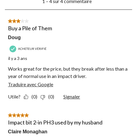
1 – 4 sur 4 commentaire
à
4
sur
4
3 étoile(s) sur 5.
commentaire.
Buy a Pile of Them
Doug
ACHETEUR VÉRIFIÉ
il y a 3 ans
Works great for the price, but they break after less than a
year of normal use in an impact driver.
Traduire avec Google
Utile?
(0)
(0)
Signaler
5 étoile(s) sur 5.
Impact bit 2-in PH3 used by my husband
Claire Monaghan