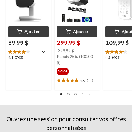
blanc
Ajouter
Ajouter
Ajou
69,99 $
299,99 $
109,99 $
prix
399,99 $
était
Rabais 25% (100.00
4.1
4.2
4.1
(703)
4.2
(403)
399,99 $
$)
étoile(s)
étoile(s)
sur
sur
Solde
5.
5.
703
403
4.9
(11)
4.9
évaluations
évaluations
étoile(s)
sur
5.
11
évaluations
Ouvrez une session pour consulter vos offres
personnalisées