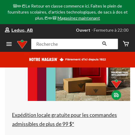
🎒✏️📒Le Retour en classe commence ici. Faites le plein de
fournitures scolaires, d'articles technologiques, de sacs à dos et
plus.📒✏️🎒
Magasinez maintenant
votre
Ouvert
⋅ Fermeture à 22:00
Leduc, AB
magasin
préféré
est
Recherche
Leduc,
AB,
courament
Ouvert,
Fermeture
à
à
22:00
cliquer
pour
changer
Expédition locale gratuite pour les commandes
admissibles de plus de 99 $*