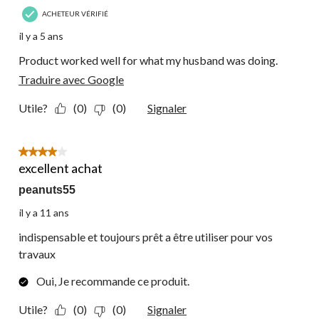
ACHETEUR VÉRIFIÉ
il y a 5 ans
Product worked well for what my husband was doing.
Traduire avec Google
Utile?
(0)
(0)
Signaler
4 étoile(s) sur 5.
excellent achat
peanuts55
il y a 11 ans
indispensable et toujours prêt a être utiliser pour vos
travaux
Oui, Je recommande ce produit.
Utile?
(0)
(0)
Signaler