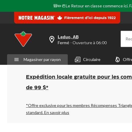
🎒✏️📒Le Retour en classe commence ici. Fai
Leduc, AB
Re
votre
Fermé
⋅ Ouverture à 06:00
magasin
préféré
est
Magasiner par rayon
Circulaire
Offr
Leduc,
AB,
courament
Fermé,
Expédition locale gratuite pour les co
Ouverture
à
de 99 $*
à
06:00
cliquer
pour
*Offre exclusive pour les membres Récompenses Triangl
changer
standard.
En savoir plus