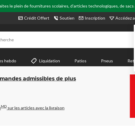
tes le plein de fournitures scolaires, d'articles technologiques, de sacs
Accédez a
Crédit Offert
Soutien
Inscription
cherche
es hebdo
Liquidation
Patios
Pneus
Ret
mmandes admissibles de plus
MD
e
sur les articles avec la livraison