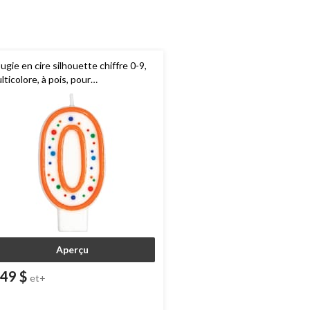
ugie en cire silhouette chiffre 0-9,
lticolore, à pois, pour
te/anniversaire
Aperçu
,49 $
et+