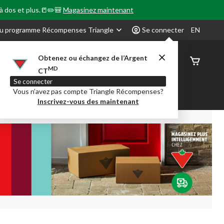
 à dos et plus.📒✏️🎒
Magasinez maintenant
u programme Récompenses Triangle
Se connecter
EN
Obtenez ou échangez de l’Argent
État de
MD
CT
command
Se connecter
Vous n’avez pas compte Triangle Récompenses?
our en Classe
Party City
Centre-auto
Inscrivez-vous des maintenant