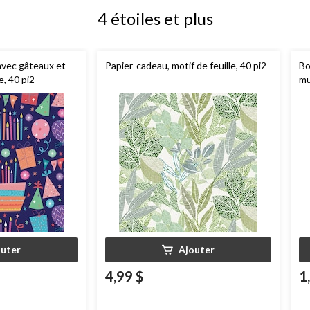
4 étoiles et plus
avec gâteaux et
Papier-cadeau, motif de feuille, 40 pi2
Bo
e, 40 pi2
mu
fê
outer
Ajouter
4,99 $
1