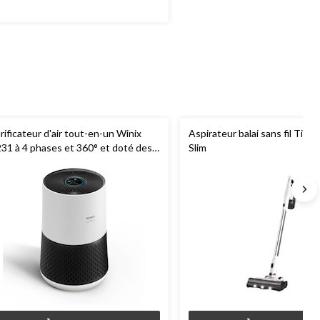
rificateur d'air tout-en-un Winix
Aspirateur balai sans fil Tine
31 à 4 phases et 360° et doté des
Slim
chnologies True HEPA et
asmaWave, blanc