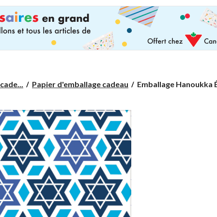
Emballage
cade...
Papier d'emballage cadeau
Emballage Hanoukka Ét
Hanoukka
Étoile
de
David