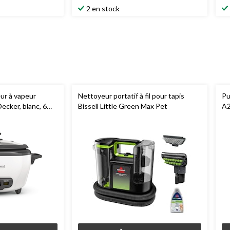
2 en stock
eur à vapeur
Nettoyeur portatif à fil pour tapis
Pu
ecker, blanc, 6
Bissell Little Green Max Pet
A2
te
Pl