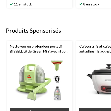
11 en stock
8 en stock
Produits Sponsorisés
Nettoyeur en profondeur portatif
Cuiseur à riz et cuis
BISSELL Little Green Mini avec fil pour
antiadhésif Black & D
tapis et tissus d'ameublement
tasses