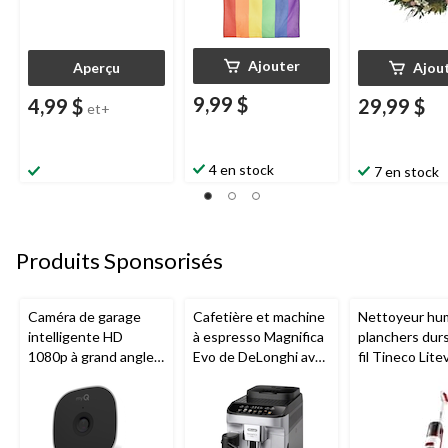
Ajouter
Aperçu
Ajou
9,99 $
4,99 $
29,99 $
et+
4 en stock
7 en stock
Produits Sponsorisés
Caméra de garage
Cafetière et machine
Nettoyeur hu
intelligente HD
à espresso Magnifica
planchers dur
1080p à grand angle
Evo de DeLonghi avec
fil Tineco Lite
Chamberlain, vision
mousseur à lait
nocturne, résistante
automatique
aux intempéries