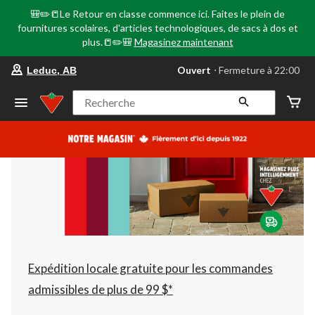
🎒✏️📒Le Retour en classe commence ici. Faites le plein de
fournitures scolaires, d'articles technologiques, de sacs à dos et
plus.📒✏️🎒
Magasinez maintenant
votre
Ouvert
⋅ Fermeture à 22:00
Leduc, AB
magasin
préféré
est
Recherche
Leduc,
AB,
courament
Ouvert,
Fermeture
à
à
22:00
cliquer
pour
changer
Expédition locale gratuite pour les commandes
admissibles de plus de 99 $*