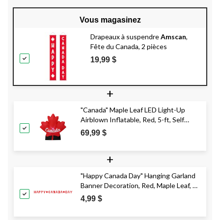
Vous magasinez
Drapeaux à suspendre
Amscan
,
Fête du Canada, 2 pièces
19,99 $
+
"Canada" Maple Leaf LED Light-Up
Airblown Inflatable, Red, 5-ft, Self
Inflating Decoration for Canada Day
69,99 $
+
"Happy Canada Day" Hanging Garland
Banner Decoration, Red, Maple Leaf, 8-
in, for Canada Day
4,99 $