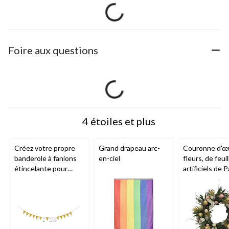
Foire aux questions
4 étoiles et plus
Créez votre propre
Grand drapeau arc-
Couronne d'œu
banderole à fanions
en-ciel
fleurs, de feui
étincelante pour
artificiels de 
anniversaire/mariage/
fête prénatale,
argent, 20 pi