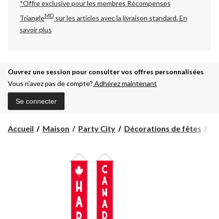
*Offre exclusive pour les membres Récompenses
MD
Triangle
sur les articles avec la livraison standard.
En
savoir plus
Ouvrez une session pour consulter vos offres personnalisées
Vous n’avez pas de compte?
Adhérez maintenant
Se connecter
Accueil
Maison
Party City
Décorations de fêtes
Dé