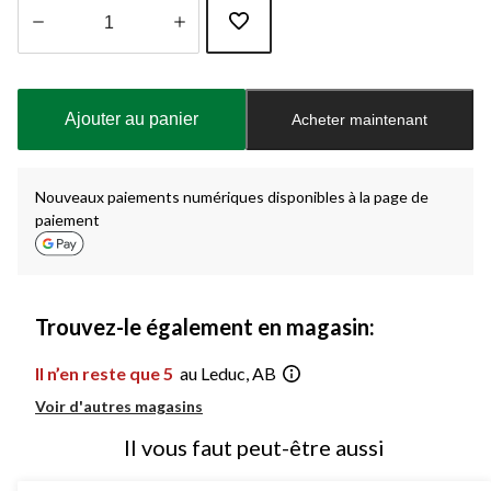
Quantité
mise
à
Ajouter au panier
Acheter maintenant
jour
à
1
Nouveaux paiements numériques disponibles à la page de
paiement
Trouvez-le également en magasin:
Il n’en reste que 5
au Leduc, AB
Voir d'autres magasins
Il vous faut peut-être aussi