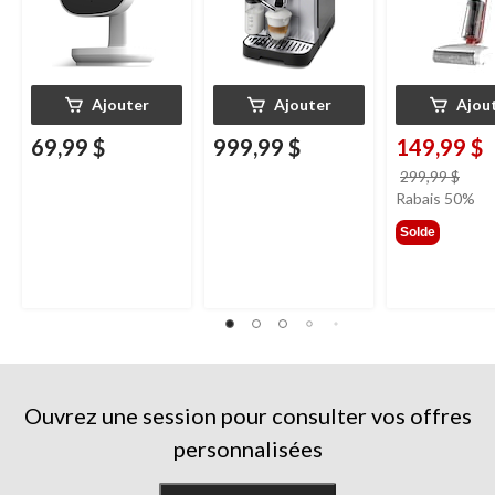
Ajouter
Ajouter
Ajou
69,99 $
999,99 $
149,99 $
prix
299,99 $
étai
Rabais 50%
299,
Solde
Ouvrez une session pour consulter vos offres
personnalisées