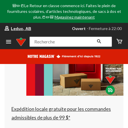
🎒✏️📒Le Retour en classe commence ici. Faites le plein de
fournitures scolaires, d'articles technologiques, de sacs à dos et
plus.📒✏️🎒
Magasinez maintenant
votre
Ouvert
⋅ Fermeture à 22:00
Leduc, AB
magasin
préféré
est
Recherche
Leduc,
AB,
courament
Ouvert,
Fermeture
à
à
22:00
cliquer
pour
changer
Expédition locale gratuite pour les commandes
admissibles de plus de 99 $*