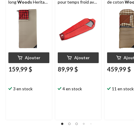
long
Woods
Heritage
pour temps froid avec
de coton
Woo
avec sac de
sac de compression, 5
Yukon 10 avec
compression, -10 °C
°C
sport, -45 °C
Ajouter
Ajouter
Ajou
159,99 $
89,99 $
459,99 $
3 en stock
4 en stock
11 en stock