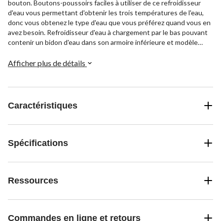
bouton. Boutons-poussoirs faciles à utiliser de ce refroidisseur
d'eau vous permettant d'obtenir les trois températures de l'eau,
donc vous obtenez le type d'eau que vous préférez quand vous en
avez besoin. Refroidisseur d'eau à chargement par le bas pouvant
contenir un bidon d'eau dans son armoire inférieure et modèle
compact qui le rend facile à installer dans les espaces restreints.
Idéal comme refroidisseur d'eau de maison ou de bureau, ce
Afficher plus de détails
distributeur d'eau a un débit élevé et une zone de remplissage
assez grande pour accueillir des tasses, des grands verres, des
bouteilles d'eau et des pichets.
Caractéristiques
Spécifications
Ressources
Commandes en ligne et retours