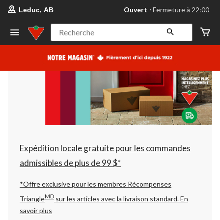
votre
Ouvert
⋅ Fermeture à 22:00
Leduc, AB
magasin
préféré
est
Recherche
Leduc,
AB,
courament
Ouvert,
Fermeture
à
à
22:00
cliquer
pour
changer
Expédition locale gratuite pour les commandes
admissibles de plus de 99 $*
*Offre exclusive pour les membres Récompenses
MD
Triangle
sur les articles avec la livraison standard.
En
savoir plus