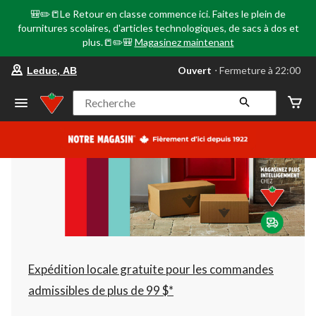
🎒✏️📒Le Retour en classe commence ici. Faites le plein de
fournitures scolaires, d'articles technologiques, de sacs à dos et
plus.📒✏️🎒
Magasinez maintenant
votre
Ouvert
⋅ Fermeture à 22:00
Leduc, AB
magasin
préféré
est
Recherche
Leduc,
AB,
courament
Ouvert,
Fermeture
à
à
22:00
cliquer
pour
changer
Expédition locale gratuite pour les commandes
admissibles de plus de 99 $*