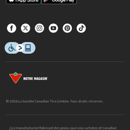
© 2026 La Société Canadian Tire Limitée. Tous droits réservés.
△Le manufacturier/fabricant des pneus que vous achetez et Canadian