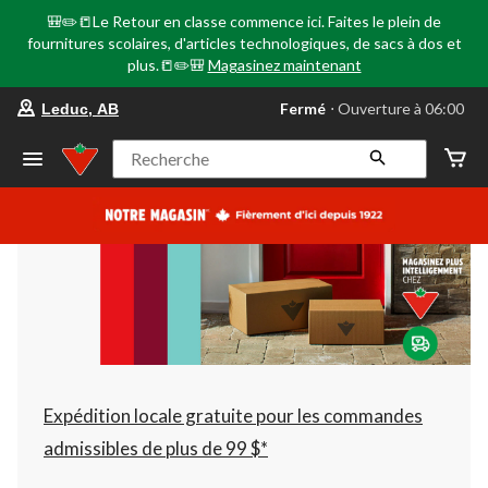
🎒✏️📒Le Retour en classe commence ici. Faites le plein de
fournitures scolaires, d'articles technologiques, de sacs à dos et
plus.📒✏️🎒
Magasinez maintenant
votre
Fermé
⋅ Ouverture à 06:00
Leduc, AB
magasin
préféré
est
Recherche
Leduc,
AB,
courament
Fermé,
Ouverture
à
à
06:00
cliquer
pour
changer
Expédition locale gratuite pour les commandes
admissibles de plus de 99 $*