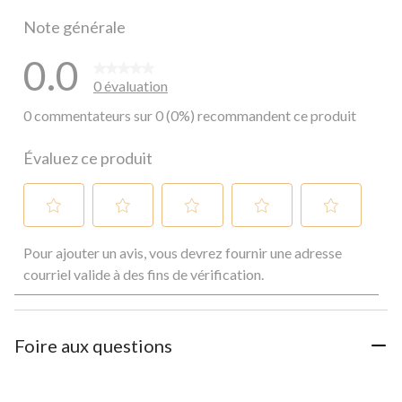
0 commentai
Note générale
0.0
0 évaluation
0 commentateurs sur 0 (0%) recommandent ce produit
Évaluez ce produit
Sélectionnez
Sélectionnez
Sélectionnez
Sélectionnez
Sélectionnez
Pour ajouter un avis, vous devrez fournir une adresse
pour
pour
pour
pour
pour
évaluer
évaluer
évaluer
évaluer
évaluer
courriel valide à des fins de vérification.
l'article
l'article
l'article
l'article
l'article
à
à
à
à
à
1
2
3
4
5
étoile.
étoiles.
étoiles.
étoiles.
étoiles.
Foire aux questions
Cette
Cette
Cette
Cette
Cette
action
action
action
action
action
ouvrira
ouvrira
ouvrira
ouvrira
ouvrira