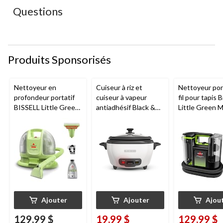
le
le
le
le
le
Questions
formulaire
formulaire
formulaire
formulaire
formulaire
de
de
de
de
de
soumission.
soumission.
soumission.
soumission.
soumission.
Produits Sponsorisés
Nettoyeur en
Cuiseur à riz et
Nettoyeur port
profondeur portatif
cuiseur à vapeur
fil pour tapis B
BISSELL Little Green
antiadhésif Black &
Little Green 
Mini avec fil pour
Decker, blanc, 6
tapis et tissus
tasses
d'ameublement
Ajouter
Ajouter
Ajou
129,99 $
19,99 $
129,99 $