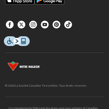
© 2026 La Société Canadian Tire Limitée. Tous droits réservés.
△Le manufacturier/fabricant des pneus que vous achetez et Canadian