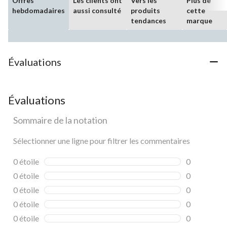
Offres
Les clients ont
Vers les
Plus de
hebdomadaires
aussi consulté
produits
cette
tendances
marque
Évaluations
Évaluations
Sommaire de la notation
Sélectionner une ligne pour filtrer les commentaires
0 étoile
étoiles
0
0 commentai
0 étoile
étoiles
0
0 commentai
0 étoile
étoiles
0
0 commentai
0 étoile
étoiles
0
0 commentai
0 étoile
étoiles
0