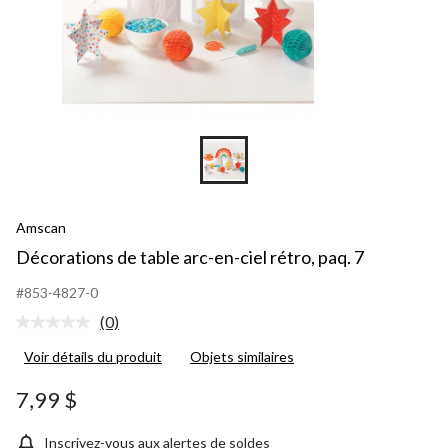
Amscan
Décorations de table arc-en-ciel rétro, paq. 7
#853-4827-0
(0)
Aucune
cote
Voir détails du produit
Objets similaires
pour
ce
produit.
7,99 $
Lien
vers
la
Inscrivez-vous aux alertes de soldes