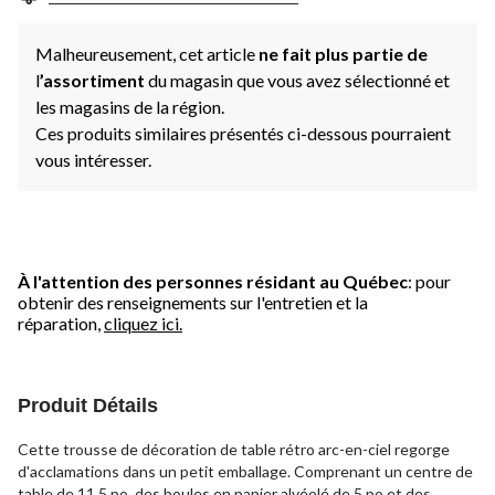
même
page.
Malheureusement, cet article
ne fait plus partie de
l
’assortiment
du magasin que vous avez sélectionné et
les magasins de la région.
Ces produits similaires présentés ci-dessous pourraient
vous intéresser.
À l'attention des personnes résidant au Québec
: pour
obtenir des renseignements sur l'entretien et la
réparation,
cliquez ici.
Produit Détails
Cette trousse de décoration de table rétro arc-en-ciel regorge
d'acclamations dans un petit emballage. Comprenant un centre de
table de 11,5 po, des boules en papier alvéolé de 5 po et des