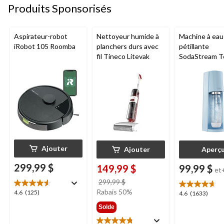
Produits Sponsorisés
Aspirateur-robot
Nettoyeur humide à
Machine à eau
iRobot 105 Roomba
planchers durs avec
pétillante
fil Tineco Litevak
SodaStream T
Ajouter
Ajouter
Aperç
299,99 $
149,99 $
99,99 $
et
prix
299,99 $
était
Rabais 50%
4.6
4.6
(125)
4.6
4.6
(1633)
299,99 $
étoile(s)
étoile(s)
Solde
sur
sur
5.
5.