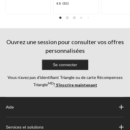
4.8
4.8
(85)
125
1633
étoile(s)
évaluations
évaluations
sur
5.
85
évaluations
Ouvrez une session pour consulter vos offres
personnalisées
Se connecter
Vous n’avez pas d’identifiant Triangle ou de carte Récompenses
MD
Triangle
?
S’inscrire maintenant
Aide
Services et solutions