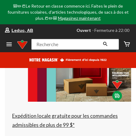
🎒✏️📒Le Retour en classe commence ici. Faites le plein de
fournitures scolaires, d'articles technologiques, de sacs à dos et
plus.📒✏️🎒
Magasinez maintenant
votre
Ouvert
⋅ Fermeture à 22:00
Leduc, AB
magasin
préféré
est
Recherche
Leduc,
AB,
courament
Ouvert,
Fermeture
à
à
22:00
cliquer
pour
changer
Expédition locale gratuite pour les commandes
admissibles de plus de 99 $*