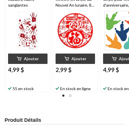
sanglantes
Nouvel An lunaire, 8
d'anniversaire,
po, paq. 4
empreinte de
dinosaure, paq
Ajouter
Ajouter
Ajou
4,99 $
2,99 $
4,99 $
55 en stock
En stock en ligne
En stock en
Produit Détails