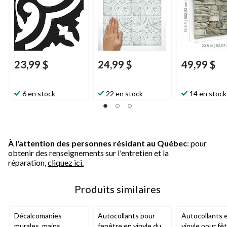
pi, multiples p
23,99 $
24,99 $
49,99 $
6 en stock
22 en stock
14 en stock
À l'attention des personnes résidant au Québec
: pour
obtenir des renseignements sur l'entretien et la
réparation,
cliquez ici.
Produits similaires
Décalcomanies
Autocollants pour
Autocollants 
murales, mains
fenêtre en vinyle du
vinyle pour fê