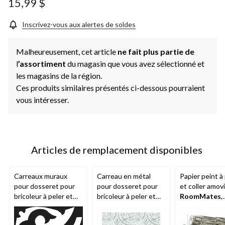
15,99 $
Inscrivez-vous aux alertes de soldes
Malheureusement, cet article
ne fait plus partie de
l
’assortiment
du magasin que vous avez sélectionné et
les magasins de la région.
Ces produits similaires présentés ci-dessous pourraient
vous intéresser.
Articles de remplacement disponibles
Carreaux muraux
Carreau en métal
Papier peint à
pour dosseret pour
pour dosseret pour
et coller amov
bricoleur à peler et
bricoleur à peler et
RoomMates
,
coller
RoomMates
,
coller
RoomMates
,
repositionnabl
Santoro
blanc brillant
lavable, 20,5 p