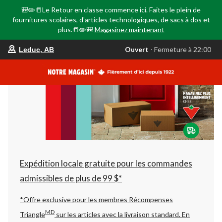
🎒✏️📒Le Retour en classe commence ici. Faites le plein de
fournitures scolaires, d'articles technologiques, de sacs à dos et
plus.📒✏️🎒
Magasinez maintenant
votre
Ouvert
⋅ Fermeture à 22:00
Leduc, AB
magasin
préféré
est
Leduc,
AB,
courament
Ouvert,
Fermeture
à
à
22:00
cliquer
pour
changer
Expédition locale gratuite pour les commandes
admissibles de plus de 99 $*
*Offre exclusive pour les membres Récompenses
MD
Triangle
sur les articles avec la livraison standard.
En