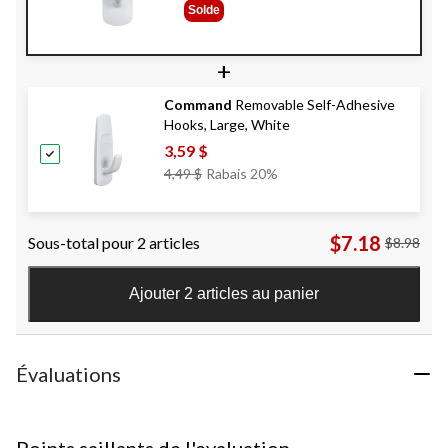
Était
Solde
4,49 $
+
Command
Removable Self-Adhesive
Hooks, Large, White
3,59 $
Prix
4,49 $
Rabais 20%
Était
4,49 $
$7.18
Sous-total pour 2 articles
$8.98
Ajouter 2 articles au panier
Évaluations