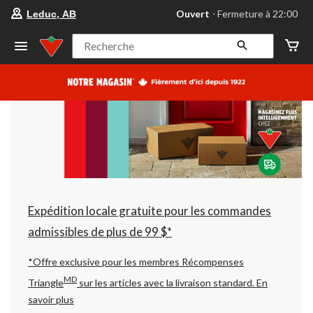
votre
Ouvert
⋅ Fermeture à 22:00
Leduc, AB
magasin
préféré
est
Recherche
Leduc,
AB,
courament
Ouvert,
Fermeture
à
à
22:00
cliquer
pour
changer
Expédition locale gratuite pour les commandes
admissibles de plus de 99 $*
*Offre exclusive pour les membres Récompenses
MD
Triangle
sur les articles avec la livraison standard.
En
savoir plus