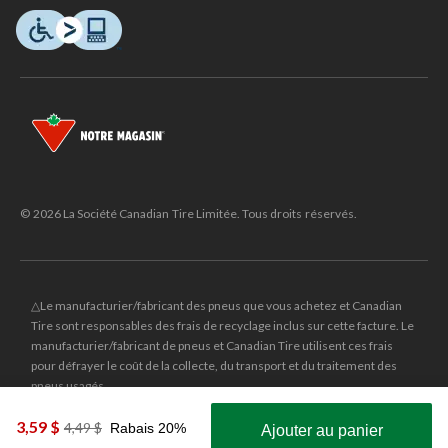
© 2026 La Société Canadian Tire Limitée. Tous droits réservés.
△Le manufacturier/fabricant des pneus que vous achetez et Canadian
Tire sont responsables des frais de recyclage inclus sur cette facture. Le
manufacturier/fabricant de pneus et Canadian Tire utilisent ces frais
pour défrayer le coût de la collecte, du transport et du traitement des
pneus usagés.
MD
CANADIAN TIRE
et le logo du triangle CANADIAN TIRE sont des
3,59 $
prix
4,49 $
Rabais 20%
Ajouter au panier
marques de commerce déposées de la Société Canadian Tire Limitée.
était