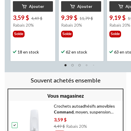
Ajouter
Ajouter
Aj
3,59 $
9,39 $
9,19 $
prix
prix
4,49 $
11,79 $
1
était
était
Rabais 20%
Rabais 20%
Rabais 20%
4,49 $
11,79 $
Solde
Solde
Solde
18 en stock
62 en stock
63 en st
Souvent achetés ensemble
Vous magasinez
Crochets autoadhésifs amovibles
Command
, moyen, suspension
sans dommage, réutilisable
3,59 $
Prix
4,49 $
Rabais 20%