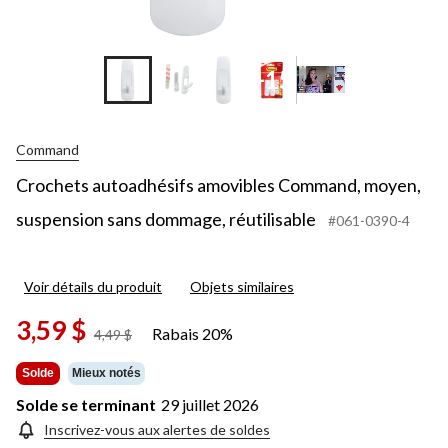
+15
Command
Crochets autoadhésifs amovibles Command, moyen,
suspension sans dommage, réutilisable
#061-0390-4
Voir détails du produit
Objets similaires
3,59 $
Rabais 20%
prix
4,49 $
était
4,49 $
Solde
Mieux notés
Solde se terminant
29 juillet 2026
Inscrivez-vous aux alertes de soldes