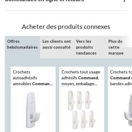
Acheter des produits connexes
Offres
Les clients ont
Vers les
Plus de
hebdomadaires
aussi consulté
produits
cette
tendances
marque
Crochets
Crochets tout usage
Crochets t
autoadhésifs
adhésifs
Command
,
Command
amovibles
Command
,
moyen, emballage
bandes adh
grands, blancs
refermable, sans
sans domma
dommage pour la
la surface, 
surface, 3 lb, paq. 6
économique,
lb, paq. 6