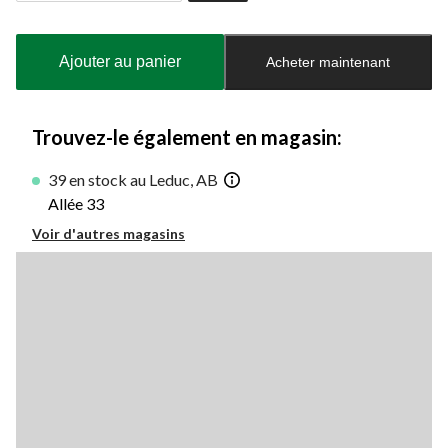
Quantité
mise
à
Ajouter au panier
Acheter maintenant
jour
à
1
Trouvez-le également en magasin:
39 en stock au Leduc, AB
Allée 33
Voir d'autres magasins