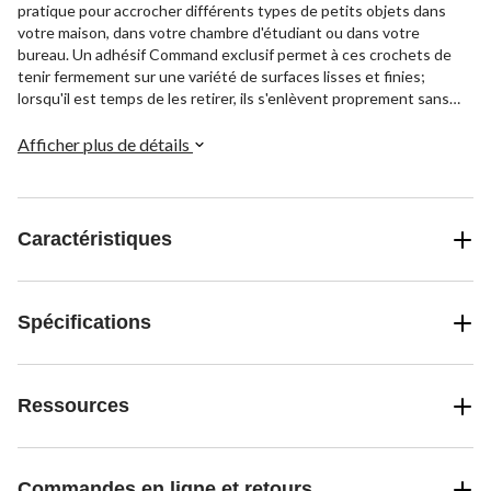
pratique pour accrocher différents types de petits objets dans
votre maison, dans votre chambre d'étudiant ou dans votre
bureau. Un adhésif Command exclusif permet à ces crochets de
tenir fermement sur une variété de surfaces lisses et finies;
lorsqu'il est temps de les retirer, ils s'enlèvent proprement sans
laisser de résidu collant ou de marques. Pour réutiliser votre
crochet, appliquez une bande de fixation Command de rechange;
Afficher plus de détails
vous pourrez démonter, déplacer et réutiliser le crochet, encore et
encore!
Caractéristiques
Spécifications
Ressources
Commandes en ligne et retours