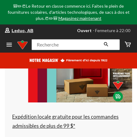
🎒✏️📒Le Retour en classe commence ici. Faites le plein de
fournitures scolaires, d'articles technologiques, de sacs à dos et
plus.📒✏️🎒
Magasinez maintenant
votre
Ouvert
⋅ Fermeture à 22:00
Leduc, AB
magasin
préféré
est
Recherche
Leduc,
AB,
courament
Ouvert,
Fermeture
à
à
22:00
cliquer
pour
changer
Expédition locale gratuite pour les commandes
admissibles de plus de 99 $*