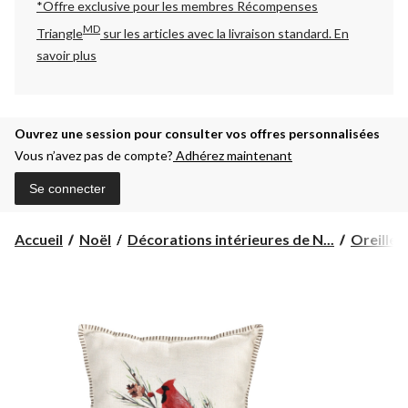
*Offre exclusive pour les membres Récompenses
MD
Triangle
sur les articles avec la livraison standard.
En
savoir plus
Ouvrez une session pour consulter vos offres personnalisées
Vous n’avez pas de compte?
Adhérez maintenant
Se connecter
Accueil
Noël
Décorations intérieures de N...
Oreillers