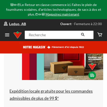
🎒✏️📒Le Retour en classe commence ici. Faites le plein de
fournitures scolaires, d'articles technologiques, de sacs à dos et
plus.📒✏️🎒
Magasinez maintenant
votre
Ouvert
⋅ Fermeture à 22:00
Leduc, AB
magasin
préféré
est
Recherche
Leduc,
AB,
courament
Ouvert,
Fermeture
à
à
22:00
cliquer
pour
changer
Expédition locale gratuite pour les commandes
admissibles de plus de 99 $*