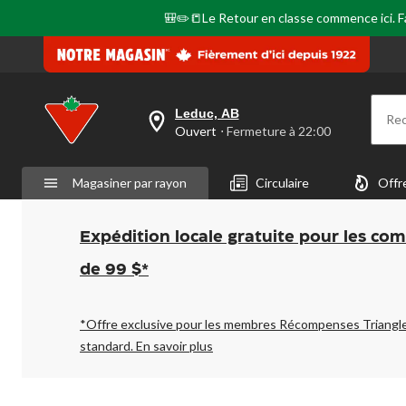
🎒✏️📒Le Retour en classe commence ici. Fai
Leduc, AB
Re
votre
Ouvert
⋅ Fermeture à 22:00
magasin
préféré
est
Magasiner par rayon
Circulaire
Offr
Leduc,
AB,
courament
Ouvert,
Expédition locale gratuite pour les co
Fermeture
à
de 99 $*
à
22:00
cliquer
pour
*Offre exclusive pour les membres Récompenses Triangl
changer
standard.
En savoir plus