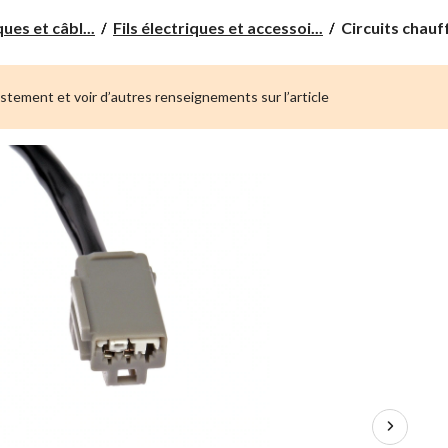
Circuits
ues et câbl...
Fils électriques et accessoi...
Circuits chauff
chauffants
pour
siège
ustement et voir d’autres renseignements sur l’article
de
voiture
Dorman,
dossier