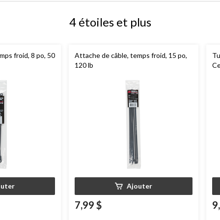
4 étoiles et plus
mps froid, 8 po, 50
Attache de câble, temps froid, 15 po,
Tu
120 lb
Ce
outer
Ajouter
7,99 $
9