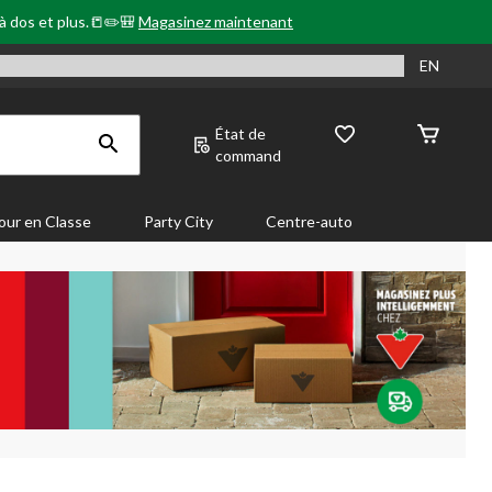
 à dos et plus.📒✏️🎒
Magasinez maintenant
EN
État de
command
our en Classe
Party City
Centre-auto