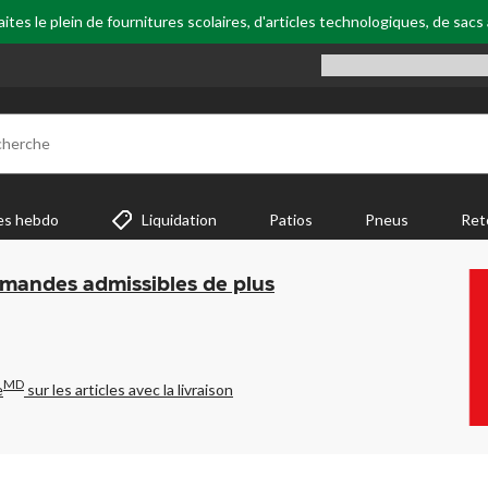
tes le plein de fournitures scolaires, d'articles technologiques, de sacs
cherche
es hebdo
Liquidation
Patios
Pneus
Ret
mmandes admissibles de plus
MD
e
sur les articles avec la livraison