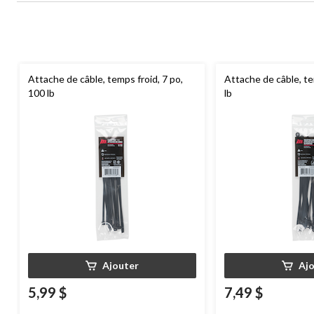
Attache de câble, temps froid, 7 po,
Attache de câble, te
100 lb
lb
Ajouter
Aj
5,99 $
7,49 $