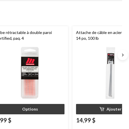
be rétractable à double paroi
Attache de câble en acier ino
rtified, paq. 4
14 po, 100 lb
Options
Ajouter
,99 $
14,99 $