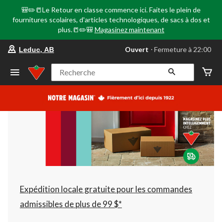
🎒✏️📒Le Retour en classe commence ici. Faites le plein de
fournitures scolaires, d'articles technologiques, de sacs à dos et
plus.📒✏️🎒
Magasinez maintenant
votre
Ouvert
⋅ Fermeture à 22:00
Leduc, AB
magasin
préféré
est
Recherche
Leduc,
AB,
courament
Ouvert,
Fermeture
à
à
22:00
cliquer
pour
changer
Expédition locale gratuite pour les commandes
admissibles de plus de 99 $*