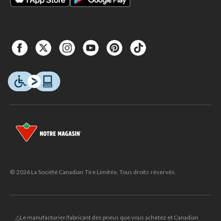
© 2026 La Société Canadian Tire Limitée. Tous droits réservés.
△Le manufacturier/fabricant des pneus que vous achetez et Canadian