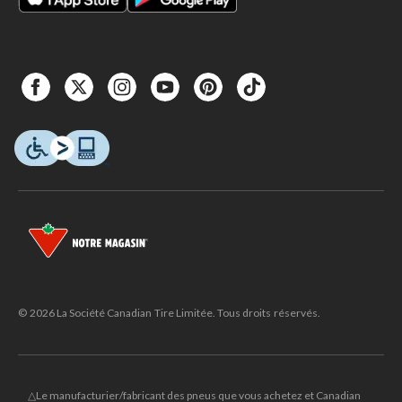
© 2026 La Société Canadian Tire Limitée. Tous droits réservés.
△Le manufacturier/fabricant des pneus que vous achetez et Canadian