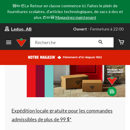
🎒✏️📒Le Retour en classe commence ici. Faites le plein de
fournitures scolaires, d'articles technologiques, de sacs à dos et
plus.📒✏️🎒
Magasinez maintenant
votre
Ouvert
⋅ Fermeture à 22:00
Leduc, AB
magasin
préféré
est
Recherche
Leduc,
AB,
courament
Ouvert,
Fermeture
à
à
22:00
cliquer
pour
changer
Expédition locale gratuite pour les commandes
admissibles de plus de 99 $*