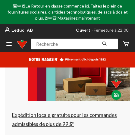
🎒✏️📒Le Retour en classe commence ici. Faites le plein de
fournitures scolaires, d'articles technologiques, de sacs à dos et
plus.📒✏️🎒
Magasinez maintenant
votre
Ouvert
⋅ Fermeture à 22:00
Leduc, AB
magasin
préféré
est
Recherche
Leduc,
AB,
courament
Ouvert,
Fermeture
à
à
22:00
cliquer
pour
changer
Expédition locale gratuite pour les commandes
admissibles de plus de 99 $*