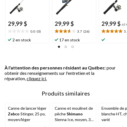
29,99 $
29,99 $
29,99 $
et
0.0
(0)
3.7
(26)
5
0.0
3.7
5.0
étoile(s)
étoile(s)
étoile(s)
2 en stock
17 en stock
sur
sur
sur
5.
5.
5.
26
10
évaluations
évaluations
À l'attention des personnes résidant au Québec
: pour
obtenir des renseignements sur l'entretien et la
réparation,
cliquez ici.
Produits similaires
Canne de lancer léger
Canne et moulinet de
Ensemble de 
Zebco
Stinger, 25 po,
pêche
Shimano
blanche HT, c
moyen/léger
Sienna Ice, moyen, 36
varié
po