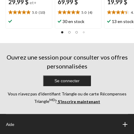
29,99 $
69,99 $
19,99 $
et+
5.0
(10)
5.0
(4)
4
5.0
5.0
4.4
étoile(s)
étoile(s)
étoile(s)
30 en stock
13 en stock
sur
sur
sur
5.
5.
5.
10
4
18
évaluations
évaluations
évaluations
Ouvrez une session pour consulter vos offres
personnalisées
Se connecter
Vous n’avez pas d’identifiant Triangle ou de carte Récompenses
MD
Triangle
?
S’inscrire maintenant
Aide