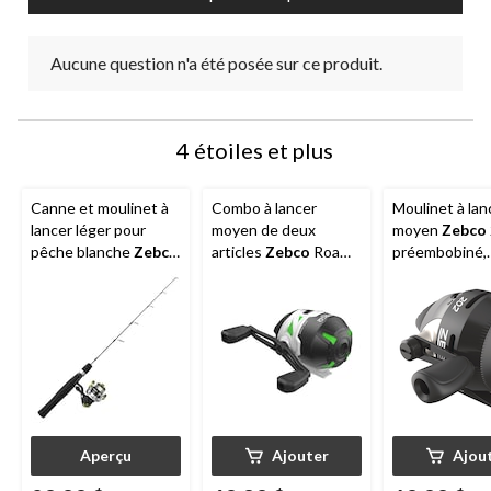
Aucune question n'a été posée sur ce produit.
4 étoiles et plus
Canne et moulinet à
Combo à lancer
Moulinet à lan
lancer léger pour
moyen de deux
moyen
Zebco
pêche blanche
Zebco
articles
Zebco
Roam
préembobiné,
Stinger, moyenne, 28
30, vert, 6 pi
antiretour, dro
po
Aperçu
Ajouter
Ajou