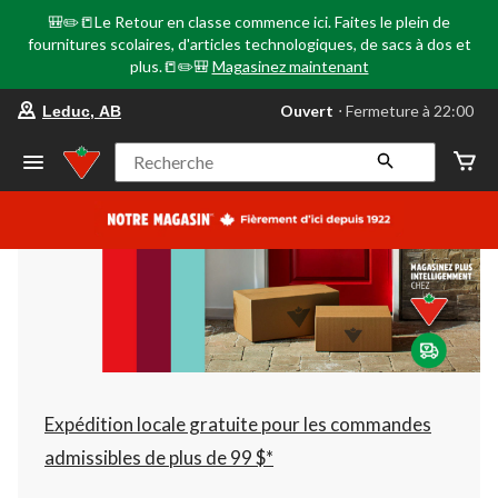
🎒✏️📒Le Retour en classe commence ici. Faites le plein de
fournitures scolaires, d'articles technologiques, de sacs à dos et
plus.📒✏️🎒
Magasinez maintenant
votre
Ouvert
⋅ Fermeture à 22:00
Leduc, AB
magasin
préféré
est
Recherche
Leduc,
AB,
courament
Ouvert,
Fermeture
à
à
22:00
cliquer
pour
changer
Expédition locale gratuite pour les commandes
admissibles de plus de 99 $*