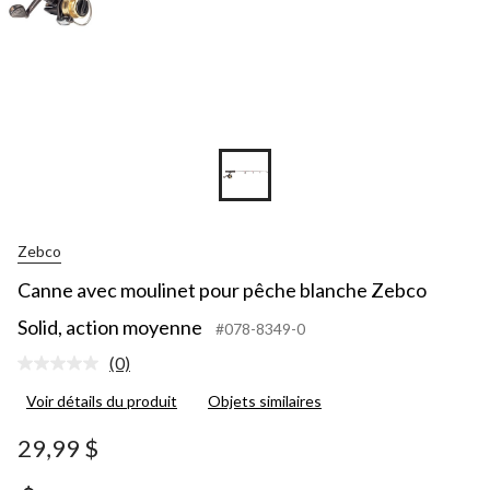
Zebco
Canne avec moulinet pour pêche blanche Zebco
Solid, action moyenne
#078-8349-0
(0)
Aucune
cote
Voir détails du produit
Objets similaires
pour
ce
produit.
29,99 $
Lien
vers