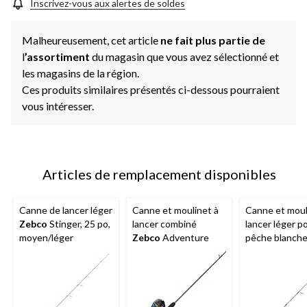
la
Inscrivez-vous aux alertes de soldes
même
page.
Malheureusement, cet article
ne fait plus partie de
l
’assortiment
du magasin que vous avez sélectionné et
les magasins de la région.
Ces produits similaires présentés ci-dessous pourraient
vous intéresser.
Articles de remplacement disponibles
Canne de lancer léger
Canne et moulinet à
Canne et moul
Zebco
Stinger, 25 po,
lancer combiné
lancer léger p
moyen/léger
Zebco
Adventure
pêche blanch
Stinger, moye
po