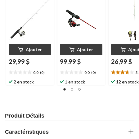
Ajouter
Ajouter
Ajou
29,99 $
99,99 $
26,99 $
0.0
(0)
0.0
(0)
3
0.0
0.0
3.8
étoile(s)
étoile(s)
étoile(s)
2 en stock
1 en stock
12 en stock
sur
sur
sur
5.
5.
5.
16
évaluations
Produit Détails
Caractéristiques