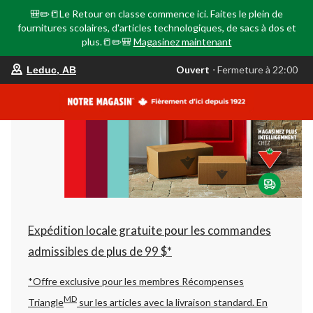
🎒✏️📒Le Retour en classe commence ici. Faites le plein de
fournitures scolaires, d'articles technologiques, de sacs à dos et
plus.📒✏️🎒
Magasinez maintenant
votre
Ouvert
⋅ Fermeture à 22:00
Leduc, AB
magasin
préféré
est
Leduc,
AB,
courament
Ouvert,
Fermeture
à
à
22:00
cliquer
pour
changer
Expédition locale gratuite pour les commandes
admissibles de plus de 99 $*
*Offre exclusive pour les membres Récompenses
MD
Triangle
sur les articles avec la livraison standard.
En