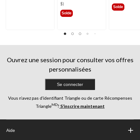
189,99 $
299,
$)
Solde
Solde
Ouvrez une session pour consulter vos offres
personnalisées
Se connecter
Vous n’avez pas d’identifiant Triangle ou de carte Récompenses
MD
Triangle
?
S’inscrire maintenant
Aide