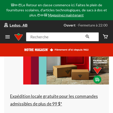
🎒✏️📒Le Retour en classe commence ici. Faites le plein de
fournitures scolaires, d'articles technologiques, de sacs à dos et
plus.📒✏️🎒
Magasinez maintenant
votre
Ouvert
⋅ Fermeture à 22:00
Leduc, AB
magasin
préféré
est
Recherche
Leduc,
AB,
courament
Ouvert,
Fermeture
à
à
22:00
cliquer
pour
changer
Expédition locale gratuite pour les commandes
admissibles de plus de 99 $*