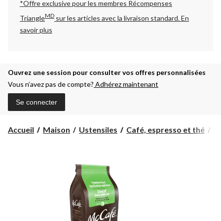
*Offre exclusive pour les membres Récompenses
MD
Triangle
sur les articles avec la livraison standard.
En
savoir plus
Ouvrez une session pour consulter vos offres personnalisées
Vous n’avez pas de compte?
Adhérez maintenant
Se connecter
Accueil
Maison
Ustensiles
Café, espresso et thé
C