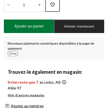
Quantité
mise
à
Ajouter au panier
Acheter maintenant
jour
à
1
Nouveaux paiements numériques disponibles à la page de
paiement
Trouvez-le également en magasin:
Il n’en reste que 7
au Leduc, AB
Allée 97
Voir d'autres magasins
Ajouter au registree