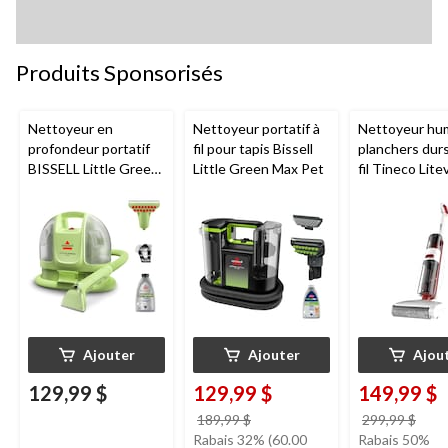
Produits Sponsorisés
Nettoyeur en
Nettoyeur portatif à
Nettoyeur hu
profondeur portatif
fil pour tapis Bissell
planchers dur
BISSELL Little Green
Little Green Max Pet
fil Tineco Lite
Mini avec fil pour
tapis et tissus
d'ameublement
Ajouter
Ajouter
Ajou
129,99 $
129,99 $
149,99 $
prix
prix
189,99 $
299,99 $
était
étai
Rabais 32% (60.00
Rabais 50%