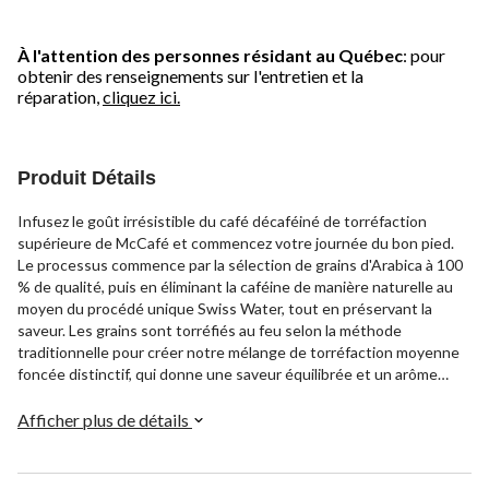
À l'attention des personnes résidant au Québec
: pour
obtenir des renseignements sur l'entretien et la
réparation,
cliquez ici.
Produit Détails
Infusez le goût irrésistible du café décaféiné de torréfaction
supérieure de McCafé et commencez votre journée du bon pied.
Le processus commence par la sélection de grains d'Arabica à 100
% de qualité, puis en éliminant la caféine de manière naturelle au
moyen du procédé unique Swiss Water, tout en préservant la
saveur. Les grains sont torréfiés au feu selon la méthode
traditionnelle pour créer notre mélange de torréfaction moyenne
foncée distinctif, qui donne une saveur équilibrée et un arôme
riche. Chaque lot de café McCafé de torréfaction supérieure
décaféiné est soigneusement dégusté par des maîtres artisans
Afficher plus de détails
pour garantir que nous offrons ce goût riche, doux et délicieux que
vous aimez. Il est également important de noter que nos grains
d'Arabica proviennent de fermes de café certifiées Rainforest