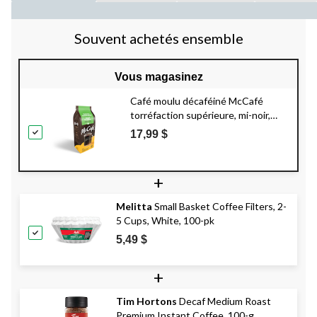
Souvent achetés ensemble
Vous magasinez
Café moulu décaféiné McCafé
torréfaction supérieure, mi-noir,
340 g
17,99 $
+
Melitta
Small Basket Coffee Filters, 2-
5 Cups, White, 100-pk
5,49 $
+
Tim Hortons
Decaf Medium Roast
Premium Instant Coffee, 100-g