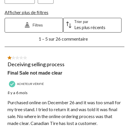
Afficher plus de filtres
Trier par
Filtres
Les plus récents
1
1 – 5 sur 26 commentaire
à
5
sur
26
1 étoile(s) sur 5.
commentaire.
Deceiving selling process
Final Sale not made clear
ACHETEUR VÉRIFIÉ
il y a 6 mois
Purchased online on December 26 and it was too small for
my tree stand. I tried to return it and was told it was final
sale. No where in the online ordering process was that
made clear. Canadian Tire has lost a customer.