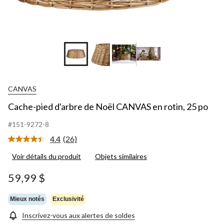
CANVAS
Cache-pied d'arbre de Noël CANVAS en rotin, 25 po
#151-9272-8
4.4
(26)
Lire
les
Voir détails du produit
Objets similaires
26
commentaires.
Lien
59,99 $
vers
la
même
Mieux notés
Exclusivité
page.
Inscrivez-vous aux alertes de soldes