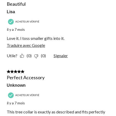
Beautiful
Lisa
ACHETEUR VÉRIFIÉ
il y a 7 mois
Love it. I toss smaller gifts into it.
Traduire avec Google
Utile?
(0)
(0)
Signaler
5 étoile(s) sur 5.
Perfect Accessory
Unknown
ACHETEUR VÉRIFIÉ
il y a 7 mois
This tree collar is exactly as described and fits perfectly