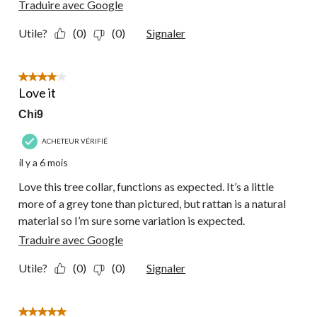
Traduire avec Google
Utile?
(0)
(0)
Signaler
4 étoile(s) sur 5.
Love it
Chi9
ACHETEUR VÉRIFIÉ
il y a 6 mois
Love this tree collar, functions as expected. It’s a little
more of a grey tone than pictured, but rattan is a natural
material so I’m sure some variation is expected.
Traduire avec Google
Utile?
(0)
(0)
Signaler
5 étoile(s) sur 5.