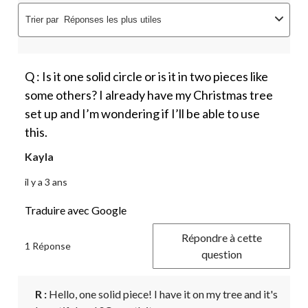
Trier par
Réponses les plus utiles
Q : Is it one solid circle or is it in two pieces like
some others? I already have my Christmas tree
set up and I’m wondering if I’ll be able to use
this.
Kayla
il y a 3 ans
Traduire avec Google
Répondre à cette
1 Réponse
question
R :
 Hello, one solid piece! I have it on my tree and it's 