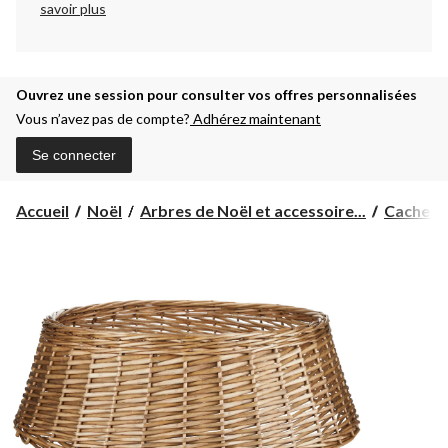
savoir plus
Ouvrez une session pour consulter vos offres personnalisées
Vous n’avez pas de compte?
Adhérez maintenant
Se connecter
Accueil
Noël
Arbres de Noël et accessoire...
Cache-pi