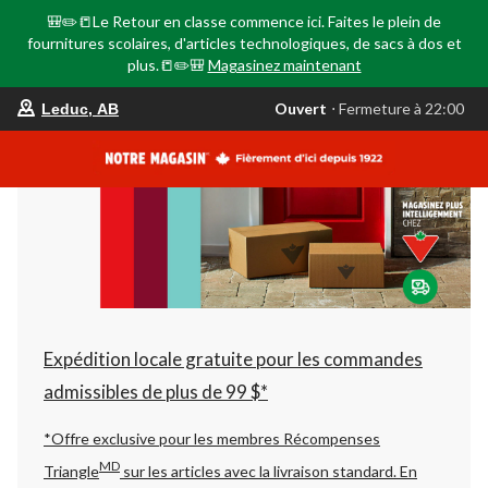
🎒✏️📒Le Retour en classe commence ici. Faites le plein de
fournitures scolaires, d'articles technologiques, de sacs à dos et
plus.📒✏️🎒
Magasinez maintenant
votre
Ouvert
⋅ Fermeture à 22:00
Leduc, AB
magasin
préféré
est
Leduc,
AB,
courament
Ouvert,
Fermeture
à
à
22:00
cliquer
pour
changer
Expédition locale gratuite pour les commandes
admissibles de plus de 99 $*
*Offre exclusive pour les membres Récompenses
MD
Triangle
sur les articles avec la livraison standard.
En