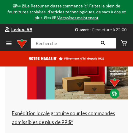
🎒✏️📒Le Retour en classe commence ici. Faites le plein de
fournitures scolaires, d'articles technologiques, de sacs à dos et
plus.📒✏️🎒
Magasinez maintenant
votre
Ouvert
⋅ Fermeture à 22:00
Leduc, AB
magasin
préféré
est
Recherche
Leduc,
AB,
courament
Ouvert,
Fermeture
à
à
22:00
cliquer
pour
changer
Expédition locale gratuite pour les commandes
admissibles de plus de 99 $*