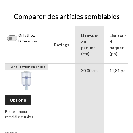
Comparer des articles semblables
Only Show
Hauteur
Hauteur
Differences
du
du
Ratings
paquet
paquet
(cm)
(po)
Consultation en cours
30,00 cm
11,81 po
Options
Bouteille pour
refroidisseur d'eau
Vitapur