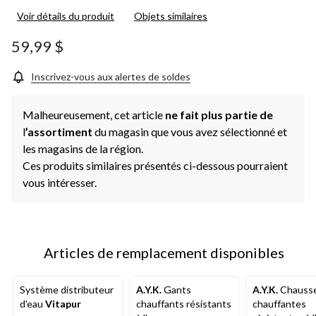
Voir détails du produit
Objets similaires
59,99 $
Inscrivez-vous aux alertes de soldes
Malheureusement, cet article
ne fait plus partie de
l
’assortiment
du magasin que vous avez sélectionné et
les magasins de la région.
Ces produits similaires présentés ci-dessous pourraient
vous intéresser.
Articles de remplacement disponibles
Système distributeur
A.Y.K.
Gants
A.Y.K.
Chauss
d'eau
Vitapur
chauffants résistants
chauffantes