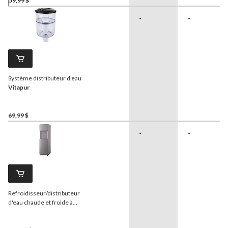
59,99 $
-
-
Système distributeur d'eau
Vitapur
69,99 $
-
-
Refroidisseur/distributeur
d'eau chaude et froide à
chargement par le haut
Frigidaire
, gris