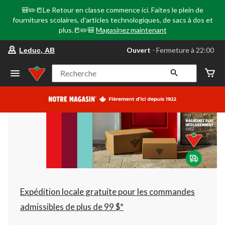
🎒✏️📒Le Retour en classe commence ici. Faites le plein de
fournitures scolaires, d'articles technologiques, de sacs à dos et
plus.📒✏️🎒
Magasinez maintenant
votre
Ouvert
⋅ Fermeture à 22:00
Leduc, AB
magasin
préféré
est
Recherche
Leduc,
AB,
courament
Ouvert,
Fermeture
à
à
22:00
cliquer
pour
changer
Expédition locale gratuite pour les commandes
admissibles de plus de 99 $*