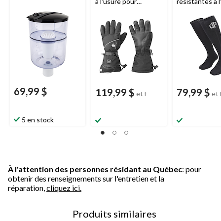
à l'usure pour
résistantes à 
hommes, noir
pour hommes, 
69,99 $
119,99 $
79,99 $
et+
et
5 en stock
À l'attention des personnes résidant au Québec
: pour
obtenir des renseignements sur l'entretien et la
réparation,
cliquez ici.
Produits similaires