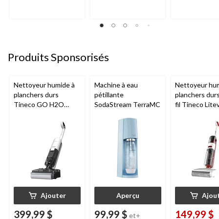
Produits Sponsorisés
Nettoyeur humide à
Machine à eau
Nettoyeur hu
planchers durs
pétillante
planchers dur
Tineco GO H2O
SodaStream TerraMC
fil Tineco Lite
HammerHead
Ajouter
Aperçu
Ajou
399,99 $
99,99 $
149,99 $
et+