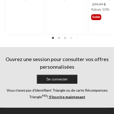
prix
299,99 $
étai
Rabais 50%
299,
Solde
Ouvrez une session pour consulter vos offres
personnalisées
Se connecter
Vous n’avez pas d’identifiant Triangle ou de carte Récompenses
MD
Triangle
?
S’inscrire maintenant