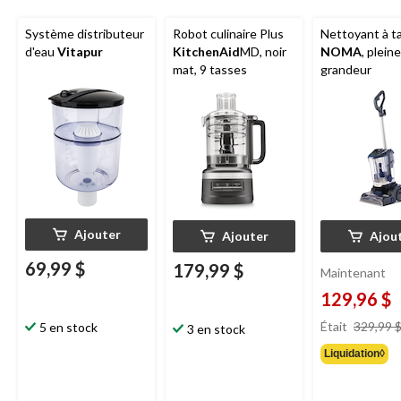
Système distributeur
Robot culinaire Plus
Nettoyant à t
d'eau
Vitapur
KitchenAid
MD, noir
NOMA
, pleine
mat, 9 tasses
grandeur
Ajouter
Ajouter
Ajou
69,99 $
179,99 $
Maintenant
129,96 $
Était
329,99 
5 en stock
3 en stock
Liquidation◊