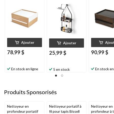
plastique, noir
Ajouter
Ajou
Ajouter
78,99 $
90,99 $
25,99 $
En stock en ligne
En stock en
5 en stock
Produits Sponsorisés
Nettoyeur en
Nettoyeur portatif à
Nettoyeur en
profondeur portatif
fil pour tapis Bissell
profondeur à t