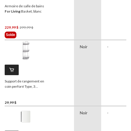
Armoire de salle de bains
For Living
Basket, blanc
Prix
229,99 $
299,99 $
Était
Solde
299,99 $
Noir
-
Support de rangement en
coin perforé Type, 3
niveaux, noir
29,99 $
Noir
-