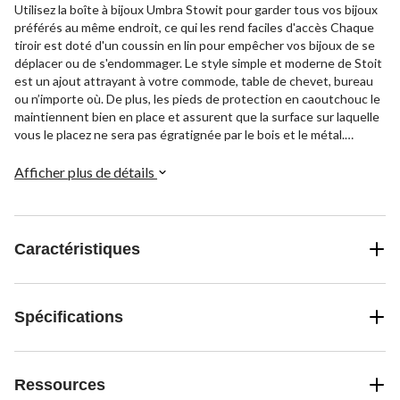
Utilisez la boîte à bijoux Umbra Stowit pour garder tous vos bijoux
préférés au même endroit, ce qui les rend faciles d'accès Chaque
tiroir est doté d'un coussin en lin pour empêcher vos bijoux de se
déplacer ou de s'endommager. Le style simple et moderne de Stoit
est un ajout attrayant à votre commode, table de chevet, bureau
ou n’importe où. De plus, les pieds de protection en caoutchouc le
maintiennent bien en place et assurent que la surface sur laquelle
vous le placez ne sera pas égratignée par le bois et le métal.
Provenant de sources de bois renouvelables et fabriqué avec un
fini écologique. Il produit 85 % moins d'eau et de déchets solides
Afficher plus de détails
que les finis électroplaqués traditionnels.
Caractéristiques
Spécifications
Ressources