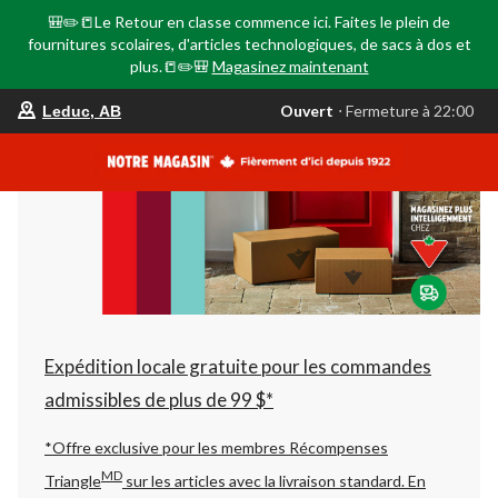
🎒✏️📒Le Retour en classe commence ici. Faites le plein de
fournitures scolaires, d'articles technologiques, de sacs à dos et
plus.📒✏️🎒
Magasinez maintenant
votre
Ouvert
⋅ Fermeture à 22:00
Leduc, AB
magasin
préféré
est
Leduc,
AB,
courament
Ouvert,
Fermeture
à
à
22:00
cliquer
pour
changer
Expédition locale gratuite pour les commandes
admissibles de plus de 99 $*
*Offre exclusive pour les membres Récompenses
MD
Triangle
sur les articles avec la livraison standard.
En