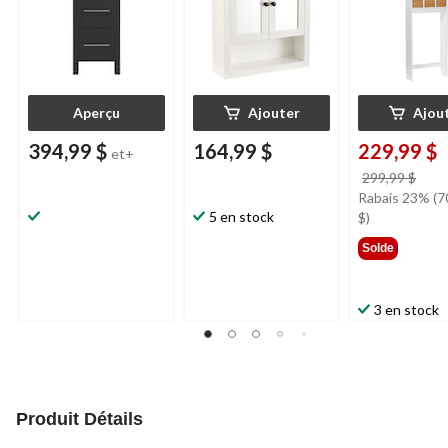
Aperçu
Ajouter
Ajou
394,99 $
164,99 $
229,99 $
et+
prix
299,99 $
étai
Rabais 23% (7
5 en stock
299,
$)
Solde
3 en stock
Produit Détails