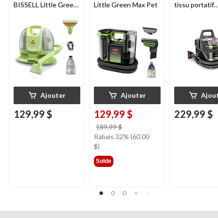
BISSELL Little Green
Little Green Max Pet
tissu portatif
Mini avec fil pour
BISSELLᴹᴰ Litt
tapis et tissus
Greenᴹᴰ Pet 
d'ameublement
Ajouter
Ajouter
Ajou
129,99 $
129,99 $
229,99 $
prix
189,99 $
était
Rabais 32% (60.00
189,99 $
$)
Solde