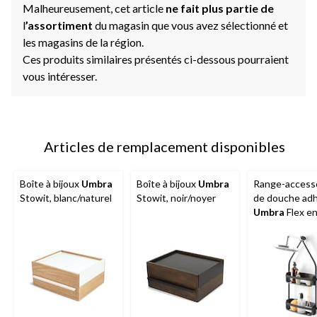
Malheureusement, cet article
ne fait plus partie de
l
’assortiment
du magasin que vous avez sélectionné et
les magasins de la région.
Ces produits similaires présentés ci-dessous pourraient
vous intéresser.
Articles de remplacement disponibles
Boîte à bijoux
Umbra
Boîte à bijoux
Umbra
Range-access
Stowit, blanc/naturel
Stowit, noir/noyer
de douche adh
Umbra
Flex e
plastique, noir