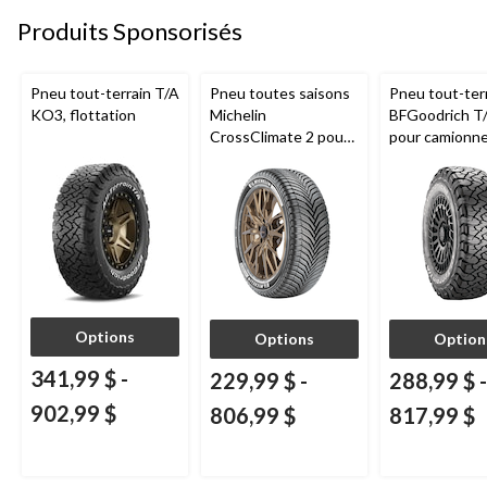
Produits Sponsorisés
Pneu tout-terrain T/A
Pneu toutes saisons
Pneu tout-ter
KO3, flottation
Michelin
BFGoodrich T
CrossClimate 2 pour
pour camionne
véhicules de tourisme
VUS
et multisegments
Options
Options
Option
341,99 $
-
229,99 $
-
288,99 $
-
902,99 $
806,99 $
817,99 $