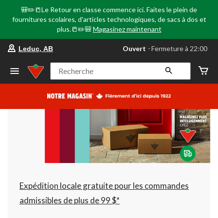
🎒✏️📒Le Retour en classe commence ici. Faites le plein de
fournitures scolaires, d'articles technologiques, de sacs à dos et
plus.📒✏️🎒
Magasinez maintenant
votre
Ouvert
⋅ Fermeture à 22:00
Leduc, AB
magasin
préféré
est
Recherche
Leduc,
AB,
courament
Ouvert,
Fermeture
à
à
22:00
cliquer
pour
changer
Expédition locale gratuite pour les commandes
admissibles de plus de 99 $*