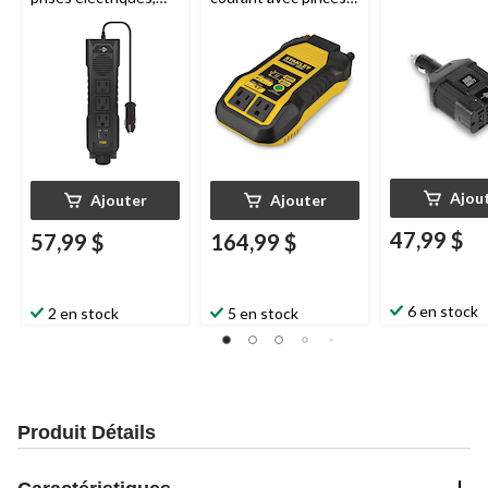
175 W
de batterie, ports
USB et adaptateur 12
V c.c.
Ajou
Ajouter
Ajouter
47,99 $
57,99 $
164,99 $
6 en stock
2 en stock
5 en stock
Produit Détails