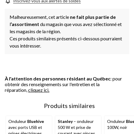
Inscrivez-vous aux alertes de soldes
Malheureusement, cet article
ne fait plus partie de
l
’assortiment
du magasin que vous avez sélectionné et
les magasins de la région.
Ces produits similaires présentés ci-dessous pourraient
vous intéresser.
À l'attention des personnes résidant au Québec
: pour
obtenir des renseignements sur l'entretien et la
réparation,
cliquez ici.
Produits similaires
Onduleur
Bluehive
Stanley
– onduleur
Onduleur
Blu
avec ports USB et
500 W et prise de
100W, noir
prises électriques,
courant avec pinces