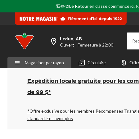
🎒✏️📒Le Retour en classe commence ici. Fai
Leduc, AB
Re
votre
Ouvert
⋅ Fermeture à 22:00
magasin
préféré
est
Magasiner par rayon
Circulaire
Offr
Leduc,
AB,
courament
Ouvert,
Expédition locale gratuite pour les co
Fermeture
à
de 99 $*
à
22:00
cliquer
pour
*Offre exclusive pour les membres Récompenses Triangl
changer
standard.
En savoir plus