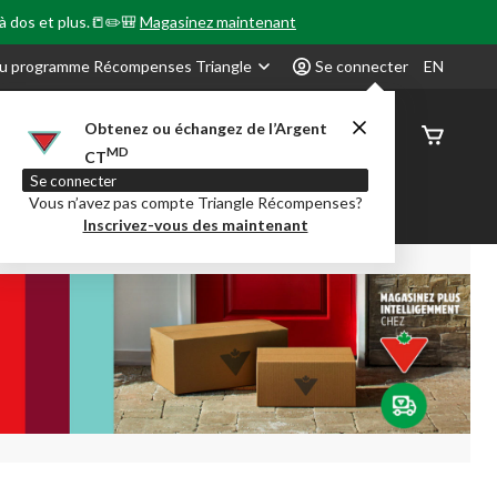
 à dos et plus.📒✏️🎒
Magasinez maintenant
u programme Récompenses Triangle
Se connecter
EN
Obtenez ou échangez de l’Argent
État de
MD
CT
command
Se connecter
Vous n’avez pas compte Triangle Récompenses?
our en Classe
Party City
Centre-auto
Inscrivez-vous des maintenant