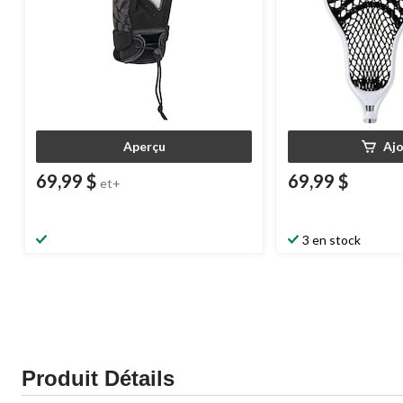
Aperçu
Aj
69,99 $
69,99 $
et+
3 en stock
Produit Détails