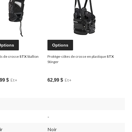
Options
Options
ts de crosse
STX
Stallion
Protège-côtes de crosse en plastique
STX
Stinger
99 $
Et+
62,99 $
Et+
-
ir
Noir