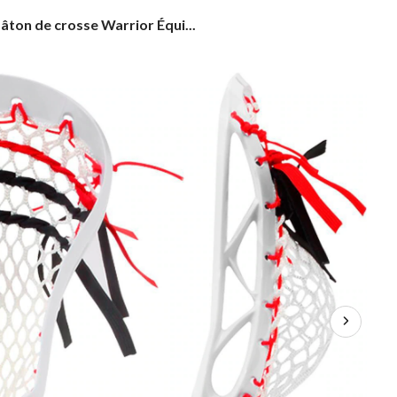
âton
âton de crosse Warrior Équi...
e
rosse
arrior
quipe
anada