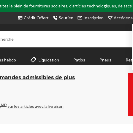
tes le plein de fournitures scolaires, d'articles technologiques, de sacs
Accédez a
Crédit Offert
Soutien
Inscription
cherche
es hebdo
Liquidation
Patios
Pneus
Ret
mmandes admissibles de plus
MD
e
sur les articles avec la livraison