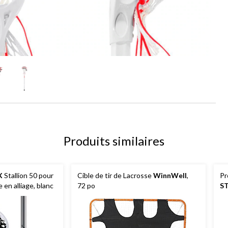
Produits similaires
X
Stallion 50 pour
Cible de tir de Lacrosse
WinnWell
,
Pr
en alliage, blanc
72 po
S