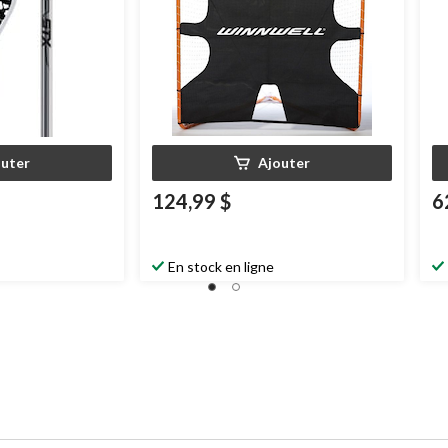
outer
Ajouter
124,99 $
6
En stock en ligne