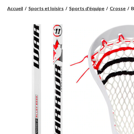
B
Accueil
Sports et loisirs
Sports d'équipe
Crosse
B
d
c
W
É
C