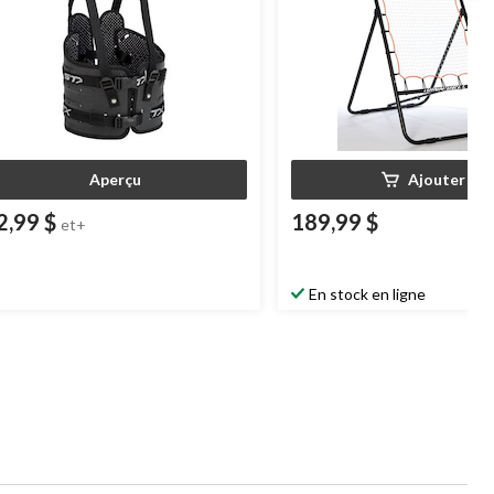
Aperçu
Ajouter
2,99 $
189,99 $
et+
En stock en ligne