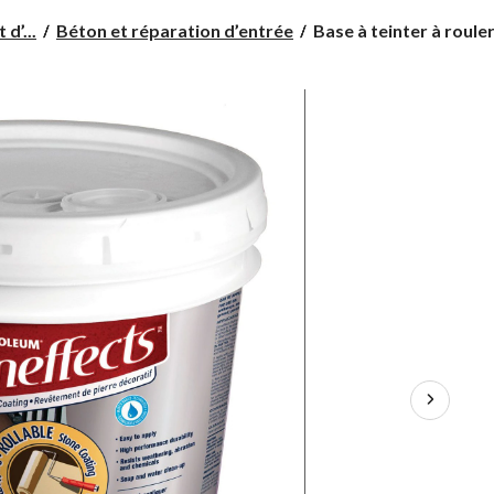
Base
d’...
Béton et réparation d’entrée
Base à teinter à rouler
à
teinter
à
rouler
Rust-
Oleum
Stoneffects,
9,2
L