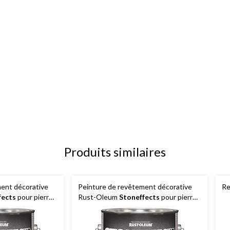
Produits similaires
ent décorative
Peinture de revêtement décorative
Re
fects
pour pierre
Rust-Oleum
Stoneffects
pour pierre
able d'Arizona,
en quartz et béton, plage argenté,
3,47 L