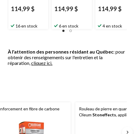
114,99 $
114,99 $
114,99 $
16 en stock
6 en stock
4 en stock
À l'attention des personnes résidant au Québec
: pour
obtenir des renseignements sur l'entretien et la
réparation,
cliquez ici.
nforcement en fibre de carbone
Rouleau de pierre en quartz 
Oleum
Stoneffects
, applicat
revêtement pour pierre et bé
cm