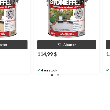
outer
Ajouter
114,99 $
1
4 en stock