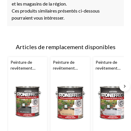
et les magasins de la région.
Ces produits similaires présentés ci-dessous
pourraient vous intéresser.
Articles de remplacement disponibles
Peinture de
Peinture de
Peinture de
revêtement
revêtement
revêtement
décorative Rust-
décorative Rust-
décorative Rust-
Oleum
Oleum
Oleum
Stoneffects
pour
Stoneffects
pour
Stoneffects
pour
pierre en quartz et
pierre en quartz et
pierre en quartz et
béton, gris
béton, sable
béton, plage
ardoise, 3,47 L
d'Arizona, 3,47 L
argenté, 3,47 L