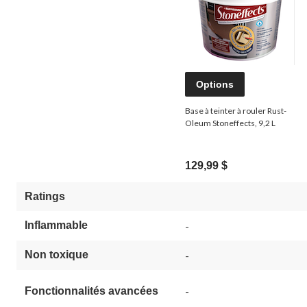
Options
Base à teinter à rouler Rust-
Oleum Stoneffects, 9,2 L
129,99 $
Ratings
Inflammable
-
Non toxique
-
-
Fonctionnalités avancées