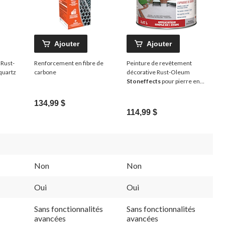
Ajouter
Ajouter
 Rust-
Renforcement en fibre de
Peinture de revêtement
quartz
carbone
décorative Rust-Oleum
Stoneffects
pour pierre en
quartz et béton, plage
argenté, 3,47 L
134,99 $
114,99 $
Non
Non
Oui
Oui
Sans fonctionnalités
Sans fonctionnalités
avancées
avancées