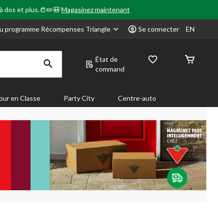
 à dos et plus.📒✏️🎒
Magasinez maintenant
u programme Récompenses Triangle
Se connecter
EN
État de
command
our en Classe
Party City
Centre-auto