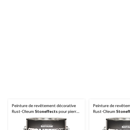
Peinture de revêtement décorative
Peinture de revêtem
Rust-Oleum
Stoneffects
pour pierre
Rust-Oleum
Stonef
en quartz et béton, gris ardoise, 3,47 L
en quartz et béton, s
3,47 L