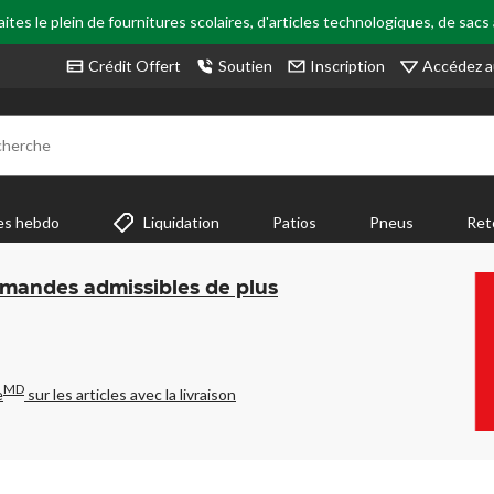
tes le plein de fournitures scolaires, d'articles technologiques, de sacs
Accédez a
Crédit Offert
Soutien
Inscription
cherche
es hebdo
Liquidation
Patios
Pneus
Ret
mmandes admissibles de plus
MD
e
sur les articles avec la livraison