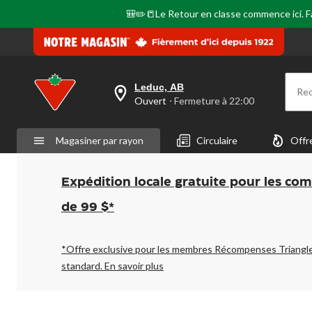
🎒✏️📒Le Retour en classe commence ici. Fai
Leduc, AB
Re
votre
Ouvert
⋅ Fermeture à 22:00
magasin
préféré
est
Magasiner par rayon
Circulaire
Offr
Leduc,
AB,
courament
Ouvert,
Expédition locale gratuite pour les co
Fermeture
à
de 99 $*
à
22:00
cliquer
pour
*Offre exclusive pour les membres Récompenses Triangl
changer
standard.
En savoir plus