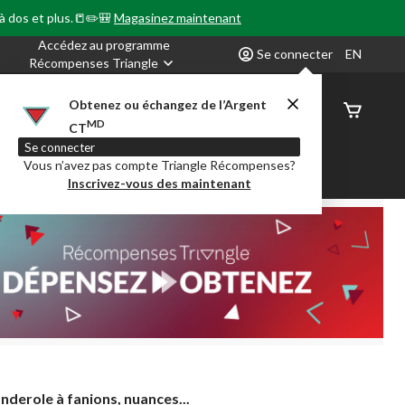
 à dos et plus.📒✏️🎒
Magasinez maintenant
Accédez au programme
Se connecter
EN
Récompenses Triangle
Obtenez ou échangez de l’Argent
État de
MD
CT
command
Se connecter
Vous n’avez pas compte Triangle Récompenses?
our en Classe
Party City
Centre-auto
Inscrivez-vous des maintenant
nderole
nderole à fanions, nuances...