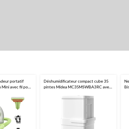
deur portatif
Déshumidificateur compact cube 35
Ne
 Mini avec fil pour
pintes Midea MC35MSWBA3RC avec
Bi
meublement
Wi-Fi intelligent pour la maison et le
sous-sol, certifié ENERGY STAR, blanc