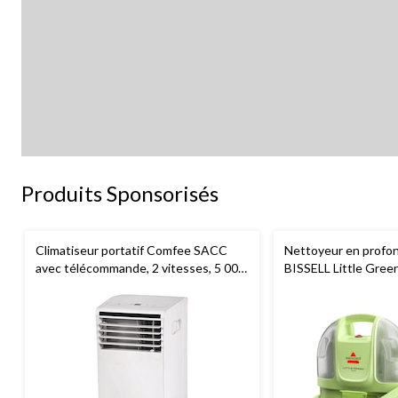
Produits Sponsorisés
Climatiseur portatif Comfee SACC
Nettoyeur en profon
avec télécommande, 2 vitesses, 5 000
BISSELL Little Green
BTU, blanc
tapis et tissus d'a