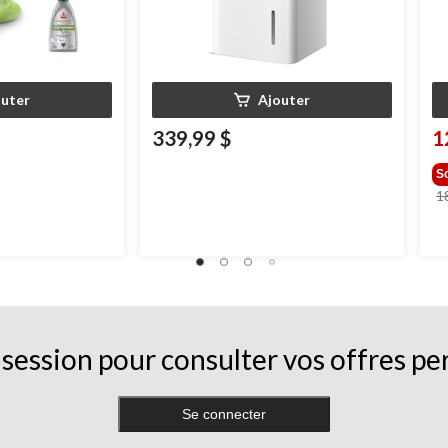
outer
Ajouter
339,99 $
1
S
1
session pour consulter vos offres pe
Se connecter