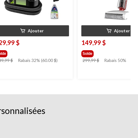
Ajouter
Ajouter
29,99 $
149,99 $
olde
Solde
prix
prix
89,99 $
Rabais 32% (60.00 $)
299,99 $
Rabais 50%
était
était
189,99 $
299,99 $
rsonnalisées