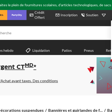
tes le plein de fournitures scolaires, d'articles technologiques, de sacs
Crédit
Inscription
Soutien
Offert
cherche
es hebdo
Liquidation
Patios
Pneus
Ret
MD
rgent CT
*
*Achat avant taxes. Des conditions
Ba
écorations suspendues
Bannières et guirlandes de f...
Ba