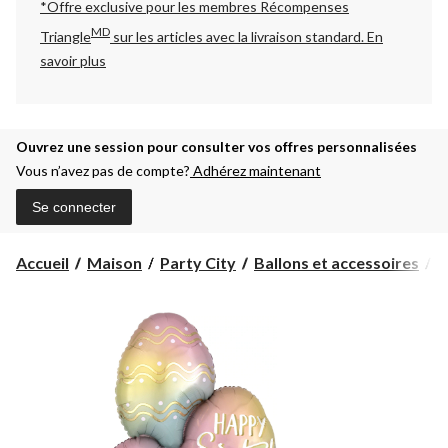
*Offre exclusive pour les membres Récompenses
MD
Triangle
sur les articles avec la livraison standard.
En
savoir plus
Ouvrez une session pour consulter vos offres personnalisées
Vous n’avez pas de compte?
Adhérez maintenant
Se connecter
Accueil
Maison
Party City
Ballons et accessoires
B