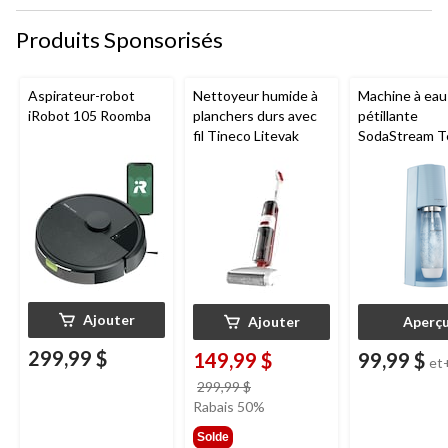
Produits Sponsorisés
Aspirateur-robot
Nettoyeur humide à
Machine à eau
iRobot 105 Roomba
planchers durs avec
pétillante
fil Tineco Litevak
SodaStream T
Ajouter
Ajouter
Aperç
299,99 $
149,99 $
99,99 $
et
prix
299,99 $
était
Rabais 50%
299,99 $
Solde