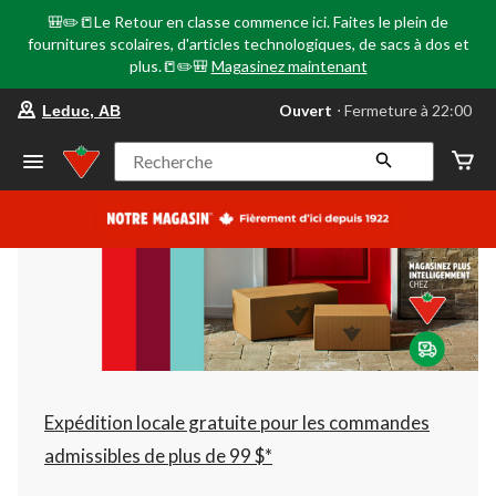
🎒✏️📒Le Retour en classe commence ici. Faites le plein de
fournitures scolaires, d'articles technologiques, de sacs à dos et
plus.📒✏️🎒
Magasinez maintenant
votre
Ouvert
⋅ Fermeture à 22:00
Leduc, AB
magasin
préféré
est
Recherche
Leduc,
AB,
courament
Ouvert,
Fermeture
à
à
22:00
cliquer
pour
changer
Expédition locale gratuite pour les commandes
admissibles de plus de 99 $*