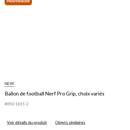
G
c
v
NERF
Ballon de football Nerf Pro Grip, choix variés
#050-1615-2
Voir détails du produit
Objets similaires