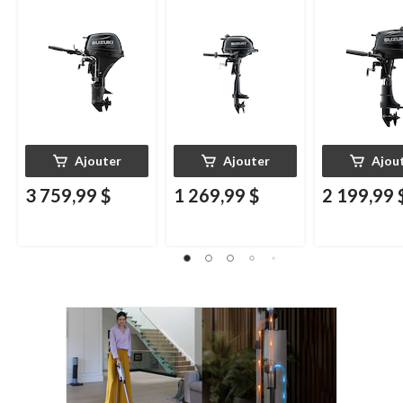
Ajouter
Ajouter
Ajou
3 759,99 $
1 269,99 $
2 199,99 