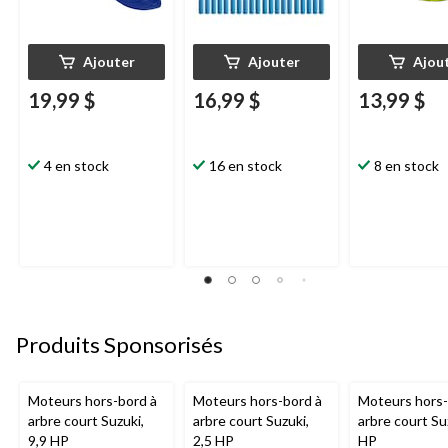
Ajouter
Ajouter
Ajou
19,99 $
16,99 $
13,99 $
4 en stock
16 en stock
8 en stock
Produits Sponsorisés
Moteurs hors-bord à
Moteurs hors-bord à
Moteurs hors-
arbre court Suzuki,
arbre court Suzuki,
arbre court Su
9,9 HP
2,5 HP
HP