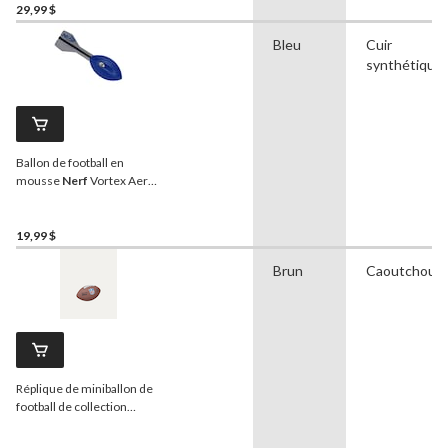
29,99 $
Bleu
Cuir
synthétique
Ballon de football en
mousse
Nerf
Vortex Aero
Howler, cuir synthétique,
bleu, taille 12
19,99 $
Brun
Caoutchouc
Réplique de miniballon de
football de collection
Wilson
NFL, choix varié