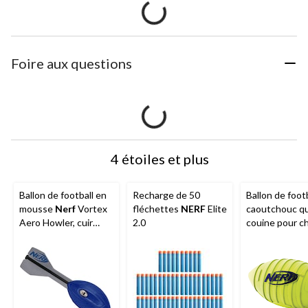
Foire aux questions
4 étoiles et plus
Ballon de football en
Recharge de 50
Ballon de foot
mousse
Nerf
Vortex
fléchettes
NERF
Elite
caoutchouc qu
Aero Howler, cuir
2.0
couine pour c
synthétique, bleu,
Nerf
, moyen/g
taille 12
vert