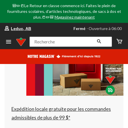
🎒✏️📒Le Retour en classe commence ici. Faites le plein de
fournitures scolaires, d'articles technologiques, de sacs à dos et
plus.📒✏️🎒
Magasinez maintenant
votre
Fermé
⋅ Ouverture à 06:00
Leduc, AB
magasin
préféré
est
Recherche
Leduc,
AB,
courament
Fermé,
Ouverture
à
à
06:00
cliquer
pour
changer
Expédition locale gratuite pour les commandes
admissibles de plus de 99 $*