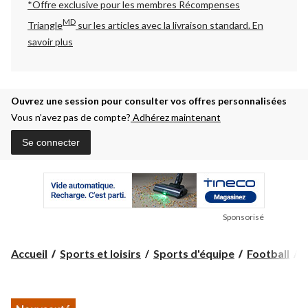
*Offre exclusive pour les membres Récompenses
MD
Triangle
sur les articles avec la livraison standard.
En
savoir plus
Ouvrez une session pour consulter vos offres personnalisées
Vous n’avez pas de compte?
Adhérez maintenant
Se connecter
Sponsorisé
B
Accueil
Sports et loisirs
Sports d'équipe
Football
B
d
f
N
P