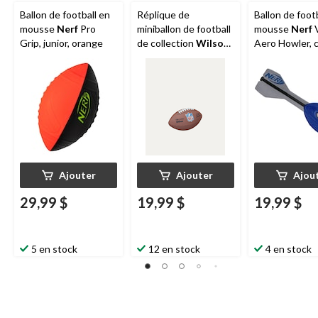
Ballon de football en
Réplique de
Ballon de foot
mousse
Nerf
Pro
miniballon de football
mousse
Nerf
V
Grip, junior, orange
de collection
Wilson
Aero Howler, c
NFL, choix varié
synthétique, b
taille 12
Ajouter
Ajouter
Ajou
29,99 $
19,99 $
19,99 $
5 en stock
12 en stock
4 en stock