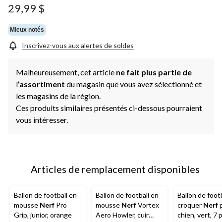
29,99 $
Mieux notés
Inscrivez-vous aux alertes de soldes
Malheureusement, cet article
ne fait plus partie de
l
’assortiment
du magasin que vous avez sélectionné et
les magasins de la région.
Ces produits similaires présentés ci-dessous pourraient
vous intéresser.
Articles de remplacement disponibles
Ballon de football en
Ballon de football en
Ballon de footb
mousse
Nerf
Pro
mousse
Nerf
Vortex
croquer
Nerf
p
Grip, junior, orange
Aero Howler, cuir
chien, vert, 7 