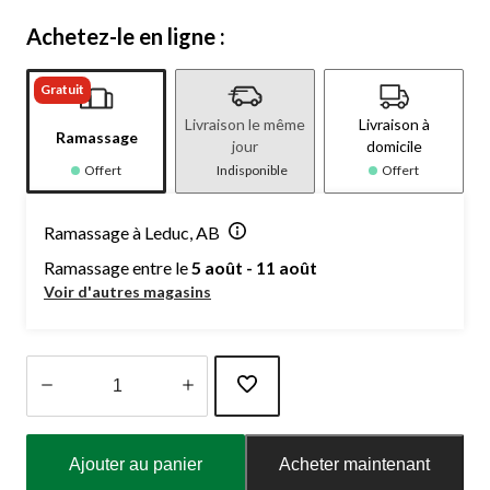
Achetez-le en ligne :
Gratuit
Livraison le même
Livraison à
Ramassage
jour
domicile
Offert
Indisponible
Offert
Ramassage à Leduc, AB
Ramassage entre le
5 août - 11 août
Voir d'autres magasins
Quantité
mise
Ajouter au panier
Acheter maintenant
à
jour