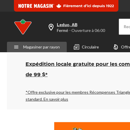
Leduc, AB
Re
votre
Fermé
⋅ Ouverture à 06:00
magasin
préféré
est
Magasiner par rayon
Circulaire
Offr
Leduc,
AB,
courament
Fermé,
Expédition locale gratuite pour les co
Ouverture
à
de 99 $*
à
06:00
cliquer
pour
*Offre exclusive pour les membres Récompenses Triangl
changer
standard.
En savoir plus