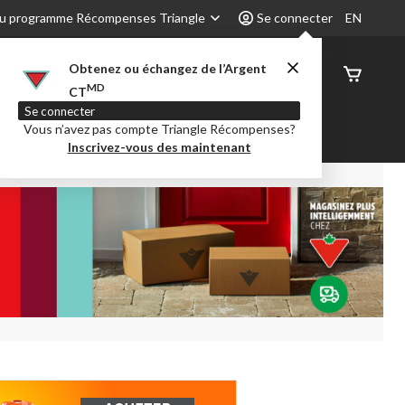
u programme Récompenses Triangle
Se connecter
EN
Obtenez ou échangez de l’Argent
État de
MD
CT
command
Se connecter
Vous n’avez pas compte Triangle Récompenses?
é
Party City
Centre-auto
Inscrivez-vous des maintenant