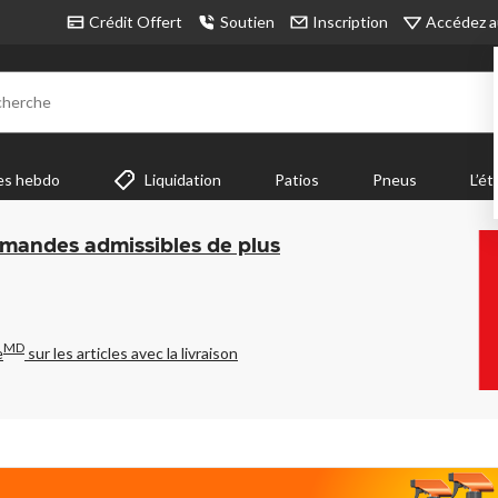
Accédez a
Crédit Offert
Soutien
Inscription
cherche
es hebdo
Liquidation
Patios
Pneus
L’ét
mmandes admissibles de plus
MD
e
sur les articles avec la livraison