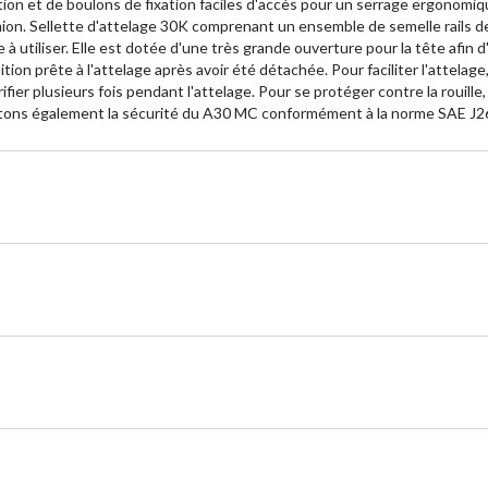
tion et de boulons de fixation faciles d'accès pour un serrage ergonomiq
du camion. Sellette d'attelage 30K comprenant un ensemble de semelle rails
e à utiliser. Elle est dotée d'une très grande ouverture pour la tête afi
on prête à l'attelage après avoir été détachée. Pour faciliter l'attelage,
érifier plusieurs fois pendant l'attelage. Pour se protéger contre la roui
estons également la sécurité du A30 MC conformément à la norme SAE J2638