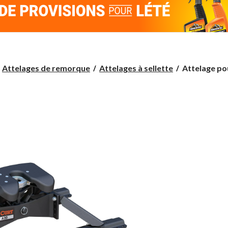
Attelage
Attelages de remorque
Attelages à sellette
Attelage pou
pour
sellette
d'attelage
avec
rails
CURT
16191
A30