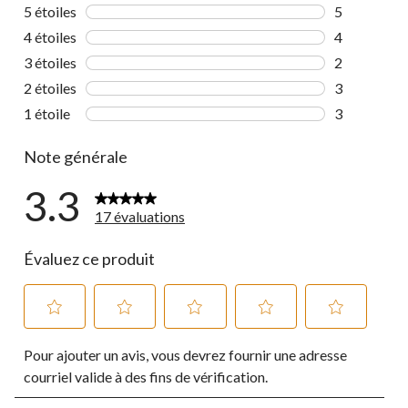
5 étoiles
étoiles
5
5 commentai
4 étoiles
étoiles
4
4 commentai
3 étoiles
étoiles
2
2 commentai
2 étoiles
étoiles
3
3 commentai
1 étoile
étoiles
3
3 commentai
Note générale
3.3
17 évaluations
Évaluez ce produit
Sélectionnez
Sélectionnez
Sélectionnez
Sélectionnez
Sélectionnez
Pour ajouter un avis, vous devrez fournir une adresse
pour
pour
pour
pour
pour
évaluer
évaluer
évaluer
évaluer
évaluer
courriel valide à des fins de vérification.
l'article
l'article
l'article
l'article
l'article
à
à
à
à
à