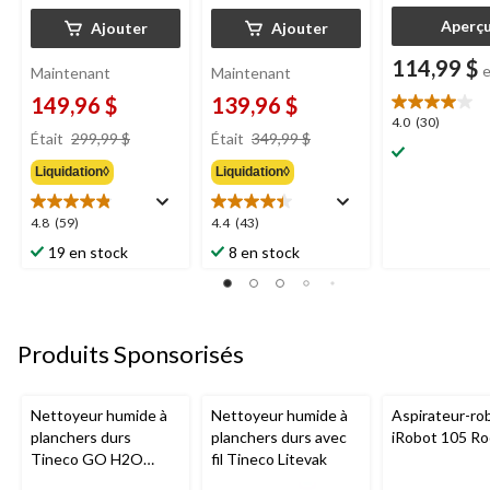
Aperç
Ajouter
Ajouter
114,99 $
Maintenant
Maintenant
149,96 $
139,96 $
4.0
4.0
(30)
prix
prix
Était
299,99 $
Était
349,99 $
étoile(s)
était
était
sur
Liquidation◊
Liquidation◊
299,99 $
349,99 $
5.
30
4.8
4.4
4.8
(59)
4.4
(43)
évaluations
étoile(s)
étoile(s)
19 en stock
8 en stock
sur
sur
5.
5.
59
43
évaluations
évaluations
Produits Sponsorisés
Nettoyeur humide à
Nettoyeur humide à
Aspirateur-ro
planchers durs
planchers durs avec
iRobot 105 R
Tineco GO H2O
fil Tineco Litevak
HammerHead