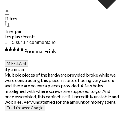
Filtres
Trier par
Les plus récents
1
1 – 5 sur 17 commentaire
à
1 étoile(s) sur 5.
Poor materials
5
sur
17
MIRELLA M
commentaire.
il y a un an
Multiple pieces of the hardware provided broke while we
were constructing this piece in spite of being very careful
and there are no extra pieces provided. A few holes
misaligned with where screws are supposed to go. And,
once assembled, this cabinet is still incredibly unstable and
wobbles. Very unsatisfied for the amount of money spent.
Traduire avec Google