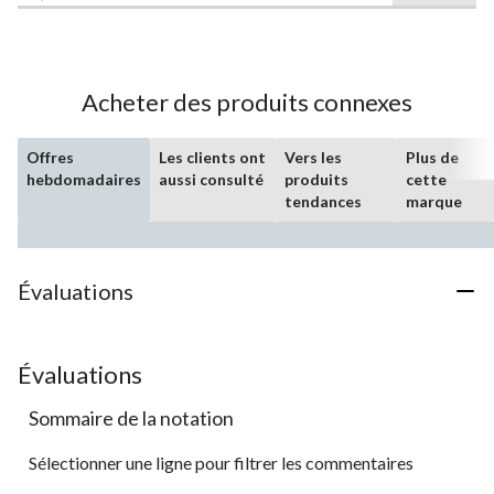
sur
5.
Acheter des produits connexes
Offres
Les clients ont
Vers les
Plus de
hebdomadaires
aussi consulté
produits
cette
tendances
marque
Évaluations
Évaluations
Sommaire de la notation
Sélectionner une ligne pour filtrer les commentaires