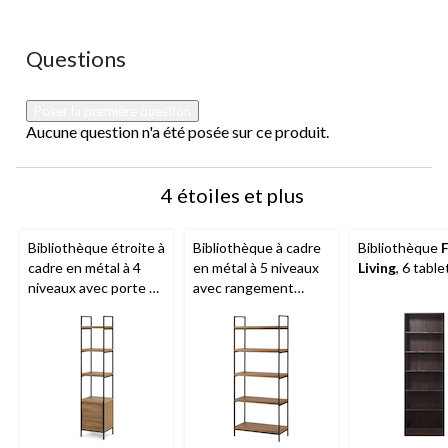
Aucune question n'a été posée sur ce produit.
Questions
Poser la première question
Aucune question n'a été posée sur ce produit.
4 étoiles et plus
Bibliothèque étroite à
Bibliothèque à cadre
Bibliothèque
cadre en métal à 4
en métal à 5 niveaux
Living
, 6 tabl
niveaux avec porte de
avec rangement
rangement
CANVAS
CANVAS
Robson, fini
Robson, fini chêne
chêne