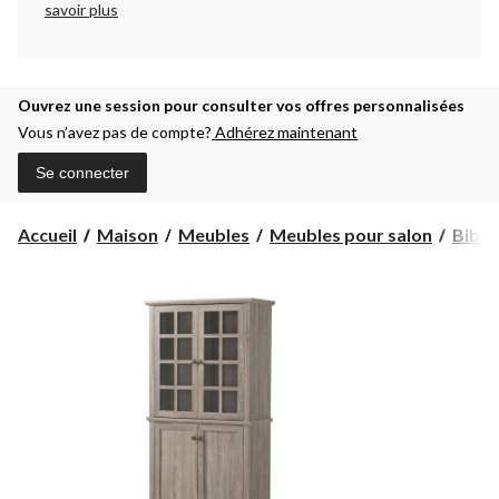
savoir plus
Ouvrez une session pour consulter vos offres personnalisées
Vous n’avez pas de compte?
Adhérez maintenant
Se connecter
Accueil
Maison
Meubles
Meubles pour salon
Bibli