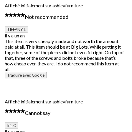
Affiché initialement sur ashleyfurniture
2 étoile(s) sur 5.
Not recommended
TIFFANY L
il y a un an
This item is very cheaply made and not worth the amount
paid at all. This item should be at Big Lots. While putting it
together, some of the pieces did not even fit right. On top of
that, three of the screws and bolts broke because that’s
how cheap even they are. I do not recommend this item at
all.
Traduire avec Google
Affiché initialement sur ashleyfurniture
1 étoile(s) sur 5.
Cannot say
Iris C
il y a un an