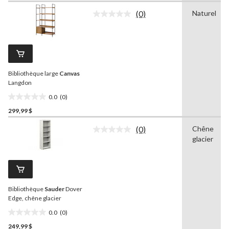
sur
(0)
Naturel
5.
Aucune
cote
pour
ce
produit.
Lien
vers
Bibliothèque large
Canvas
la
même
Langdon
page.
0.0
(0)
0.0
299,99 $
étoile(s)
sur
(0)
Chêne
5.
Aucune
glacier
cote
pour
ce
produit.
Lien
vers
Bibliothèque
Sauder
Dover
la
même
Edge, chêne glacier
page.
0.0
(0)
0.0
249,99 $
étoile(s)