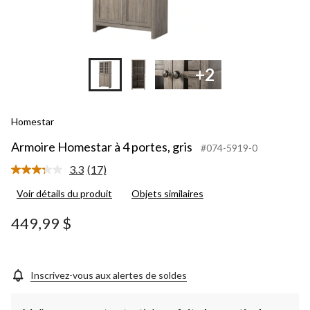
+2
Homestar
Armoire Homestar à 4 portes, gris
#074-5919-0
3.3
(17)
Lire
les
Voir détails du produit
Objets similaires
17
commentaires.
Lien
449,99 $
vers
la
même
page.
Inscrivez-vous aux alertes de soldes