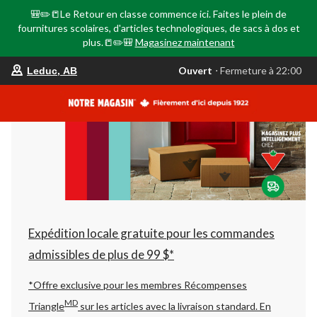
🎒✏️📒Le Retour en classe commence ici. Faites le plein de
fournitures scolaires, d'articles technologiques, de sacs à dos et
plus.📒✏️🎒
Magasinez maintenant
votre
Ouvert
⋅ Fermeture à 22:00
Leduc, AB
magasin
préféré
est
Leduc,
AB,
courament
Ouvert,
Fermeture
à
à
22:00
cliquer
pour
changer
Expédition locale gratuite pour les commandes
admissibles de plus de 99 $*
*Offre exclusive pour les membres Récompenses
MD
Triangle
sur les articles avec la livraison standard.
En