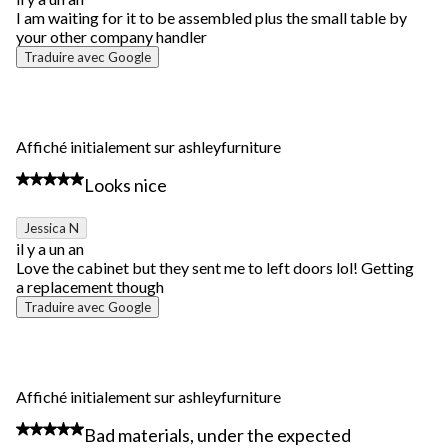
I am waiting for it to be assembled plus the small table by
your other company handler
Traduire avec Google
Affiché initialement sur ashleyfurniture
4 étoile(s) sur 5.
Looks nice
Jessica N
il y a un an
Love the cabinet but they sent me to left doors lol! Getting
a replacement though
Traduire avec Google
Affiché initialement sur ashleyfurniture
2 étoile(s) sur 5.
Bad materials, under the expected