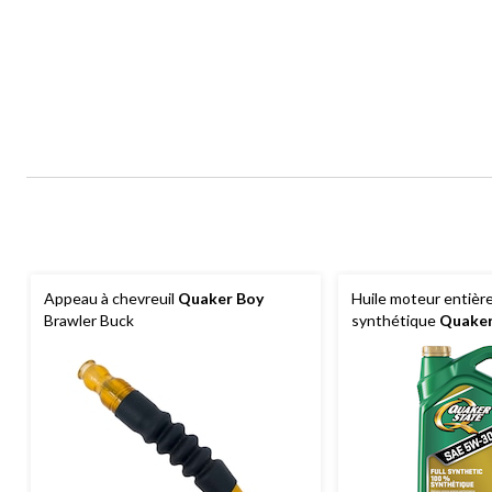
Appeau à chevreuil
Quaker Boy
Huile moteur entiè
Brawler Buck
synthétique
Quaker
5 L