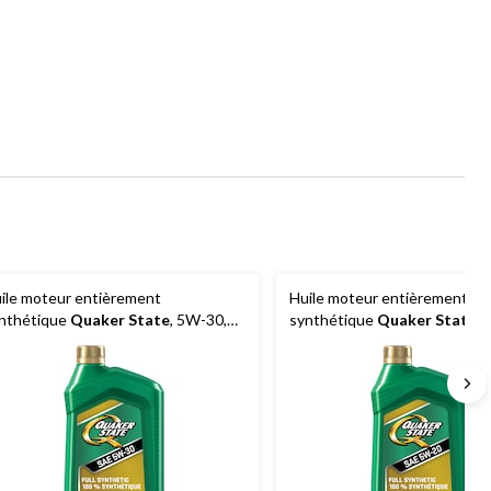
ile moteur entièrement
Huile moteur entièrement
nthétique
Quaker State
, 5W-30,
synthétique
Quaker State
,
6 mL
946 mL