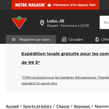
Leduc, AB
Re
votre
Ouvert
⋅ Fermeture à 22:00
magasin
préféré
est
Magasiner par rayon
Circulaire
Offr
Leduc,
AB,
courament
Ouvert,
Expédition locale gratuite pour les co
Fermeture
à
de 99 $*
à
22:00
cliquer
pour
*Offre exclusive pour les membres Récompenses Triangl
changer
standard.
En savoir plus
Appeau
Accueil
Sports et loisirs
Chasse
Appeaux
Appeau 