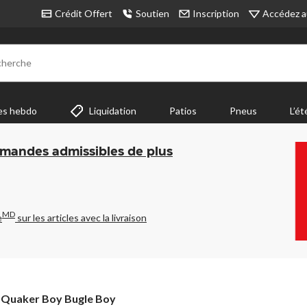
Accédez a
Crédit Offert
Soutien
Inscription
cherche
es hebdo
Liquidation
Patios
Pneus
L’ét
mmandes admissibles de plus
MD
e
sur les articles avec la livraison
Quaker Boy Bugle Boy