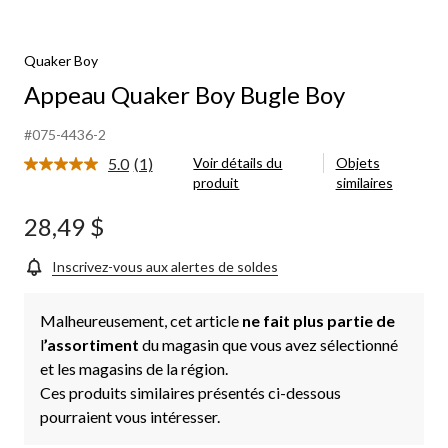
Quaker Boy
Appeau Quaker Boy Bugle Boy
#075-4436-2
5.0
(1)
Voir détails du
Objets
Lire
produit
similaires
1
commentaire.
Lien
28,49 $
vers
la
même
Inscrivez-vous aux alertes de soldes
page.
Malheureusement, cet article
ne fait plus partie de
l
’assortiment
du magasin que vous avez sélectionné
et les magasins de la région.
Ces produits similaires présentés ci-dessous
pourraient vous intéresser.