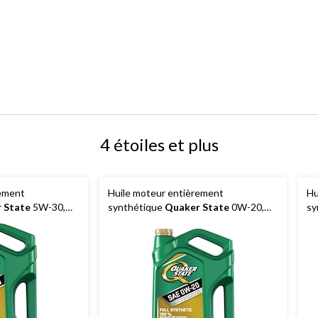
4 étoiles et plus
rement
Huile moteur entièrement
Hu
 State
5W-30,
synthétique
Quaker State
0W-20,
sy
5 L
94