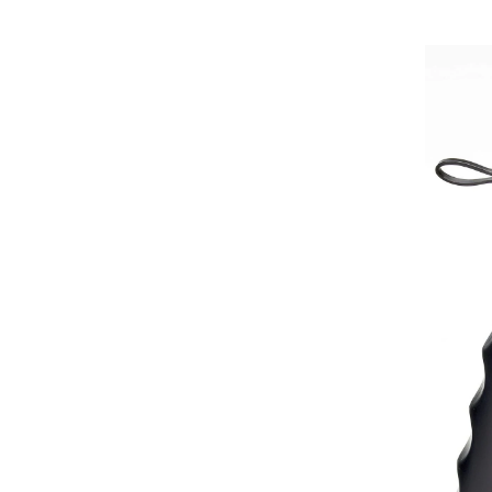
Quaker
Boy
Bugle
Boy