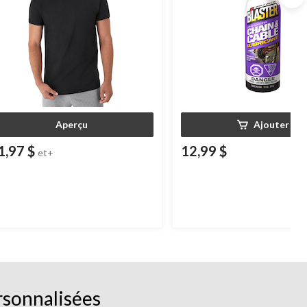
Aperçu
Ajouter
1,97 $
12,99 $
et+
rsonnalisées