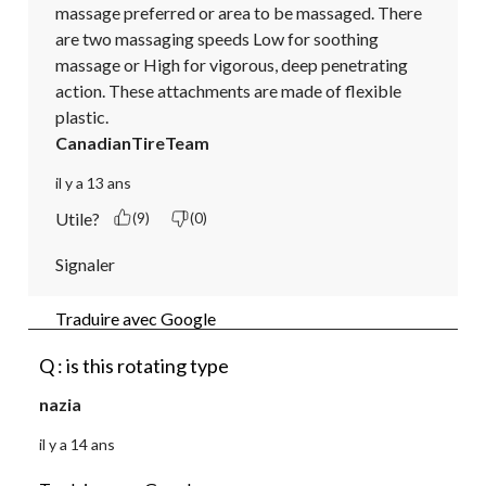
massage preferred or area to be massaged. There 
are two massaging speeds Low for soothing 
massage or High for vigorous, deep penetrating 
action. These attachments are made of flexible 
plastic.
CanadianTireTeam
il y a 13 ans
Utile?
(9)
(0)
Signaler
Traduire avec Google
Q : is this rotating type
nazia
il y a 14 ans