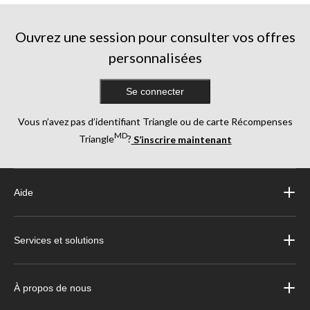
évaluations
évaluations
évaluations
Ouvrez une session pour consulter vos offres
personnalisées
Se connecter
Vous n’avez pas d’identifiant Triangle ou de carte Récompenses
MD
Triangle
?
S’inscrire maintenant
Aide
Services et solutions
À propos de nous