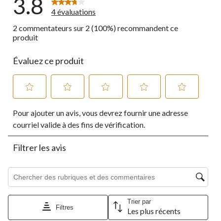
3.8
4 évaluations
2 commentateurs sur 2 (100%) recommandent ce
produit
Évaluez ce produit
Sélectionnez
Sélectionnez
Sélectionnez
Sélectionnez
Sélectionnez
Pour ajouter un avis, vous devrez fournir une adresse
pour
pour
pour
pour
pour
évaluer
évaluer
évaluer
évaluer
évaluer
courriel valide à des fins de vérification.
l'article
l'article
l'article
l'article
l'article
à
à
à
à
à
Filtrer les avis
1
2
3
4
5
étoile.
étoiles.
étoiles.
étoiles.
étoiles.
Cette
Cette
Cette
Cette
Cette
Zone de recherche de sujet et d'avis
action
action
action
action
action
ouvrira
ouvrira
ouvrira
ouvrira
ouvrira
le
le
le
le
le
Trier par
formulaire
formulaire
formulaire
formulaire
formulaire
Filtres
Les plus récents
de
de
de
de
de