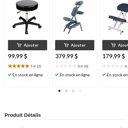
royal
Ajouter
Ajouter
Ajou
99,99 $
379,99 $
179,99 $
5.0
(2)
0.0
(0)
0
5.0
0.0
0.0
étoile(s)
étoile(s)
étoile(s)
En stock en ligne
En stock en ligne
En stock en
sur
sur
sur
5.
5.
5.
2
évaluations
Produit Détails