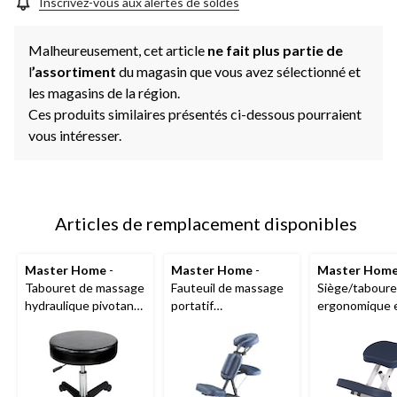
même
Inscrivez-vous aux alertes de soldes
page.
Malheureusement, cet article
ne fait plus partie de
l
’assortiment
du magasin que vous avez sélectionné et
les magasins de la région.
Ces produits similaires présentés ci-dessous pourraient
vous intéresser.
Articles de remplacement disponibles
Master Home
-
Master Home
-
Master Hom
Tabouret de massage
Fauteuil de massage
Siège/taboure
hydraulique pivotant,
portatif
ergonomique e
noir
professionnel, bleu
royal