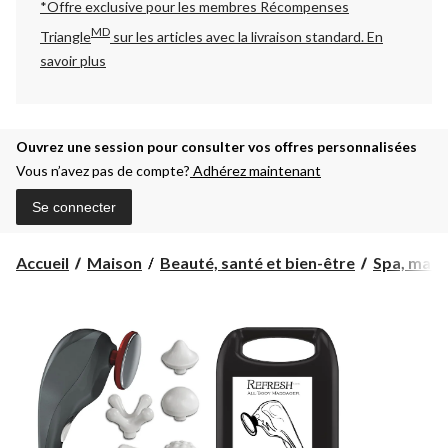
*Offre exclusive pour les membres Récompenses
MD
Triangle
sur les articles avec la livraison standard.
En
savoir plus
Ouvrez une session pour consulter vos offres personnalisées
Vous n’avez pas de compte?
Adhérez maintenant
Se connecter
Accueil
Maison
Beauté, santé et bien-être
Spa, mass