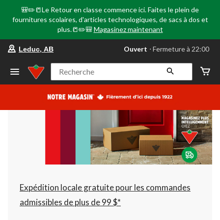
🎒✏️📒Le Retour en classe commence ici. Faites le plein de
fournitures scolaires, d'articles technologiques, de sacs à dos et
plus.📒✏️🎒
Magasinez maintenant
votre
Ouvert
⋅ Fermeture à 22:00
Leduc, AB
magasin
préféré
est
Recherche
Leduc,
AB,
courament
Ouvert,
Fermeture
à
à
22:00
cliquer
pour
changer
Expédition locale gratuite pour les commandes
admissibles de plus de 99 $*