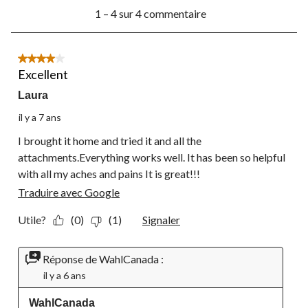
1
soumission.
soumission.
soumission.
soumission.
soumission.
1 – 4 sur 4 commentaire
à
4
sur
4
4 étoile(s) sur 5.
commentaire.
Excellent
Laura
il y a 7 ans
I brought it home and tried it and all the
attachments.Everything works well. It has been so helpful
with all my aches and pains It is great!!!
Traduire avec Google
Utile?
(0)
(1)
Signaler
Réponse de WahlCanada :
il y a 6 ans
WahlCanada