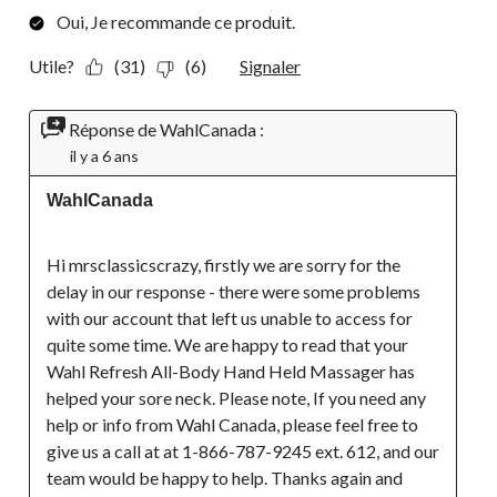
Oui, Je recommande ce produit.
Utile?
(31)
(6)
Signaler
Réponse de WahlCanada :
il y a 6 ans
WahlCanada
Hi mrsclassicscrazy, firstly we are sorry for the 
delay in our response - there were some problems 
with our account that left us unable to access for 
quite some time. We are happy to read that your 
Wahl Refresh All-Body Hand Held Massager has 
helped your sore neck. Please note, If you need any 
help or info from Wahl Canada, please feel free to 
give us a call at at 1-866-787-9245 ext. 612, and our 
team would be happy to help. Thanks again and 