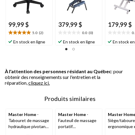
99,99 $
379,99 $
179,99 $
5.0
(2)
0.0
(0)
0
5.0
0.0
0.0
étoile(s)
étoile(s)
étoile(s)
En stock en ligne
En stock en ligne
En stock en
sur
sur
sur
5.
5.
5.
2
évaluations
À l'attention des personnes résidant au Québec
: pour
obtenir des renseignements sur l'entretien et la
réparation,
cliquez ici.
Produits similaires
Master Home
-
Master Home
-
Master Hom
Tabouret de massage
Fauteuil de massage
Siège/taboure
hydraulique pivotant,
portatif
ergonomique e
noir
professionnel, bleu