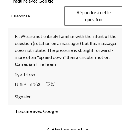
Traduire avec Google
Répondre à cette
1 Réponse
question
R :
 We are not entirely familiar with the intent of the 
question (rotation on a massager) but this massager 
does not rotate. The pressure is straight forward - 
more of an "up and down" than a circular motion.
CanadianTireTeam
il y a 14 ans
Utile?
(2)
(1)
Signaler
Traduire avec Google
4 étoiles et plus