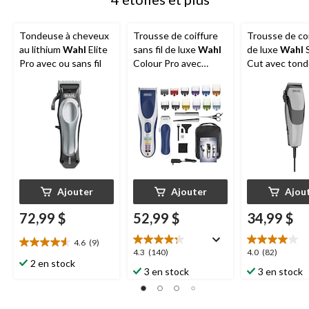
Tondeuse à cheveux
Trousse de coiffure
Trousse de co
au lithium
Wahl
Elite
sans fil de luxe
Wahl
de luxe
Wahl
S
Pro avec ou sans fil
Colour Pro avec
Cut avec tond
tondeuse, peignes-
peignes-guide
guides et ciseaux,
ciseaux, paq. 
paq. 24
Ajouter
Ajouter
Ajou
72,99 $
52,99 $
34,99 $
4.6
(9)
4.6
4.3
4.0
4.3
(140)
4.0
(82)
étoile(s)
2 en stock
étoile(s)
étoile(s)
3 en stock
3 en stock
sur
sur
sur
5.
5.
5.
9
140
82