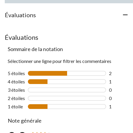
Évaluations
Évaluations
Sommaire de la notation
Sélectionner une ligne pour filtrer les commentaires
5 étoiles
étoiles
2
2 commentai
4 étoiles
étoiles
1
1 commentai
3 étoiles
étoiles
0
0 commentai
2 étoiles
étoiles
0
0 commentai
1 étoile
étoiles
1
1 commentai
Note générale