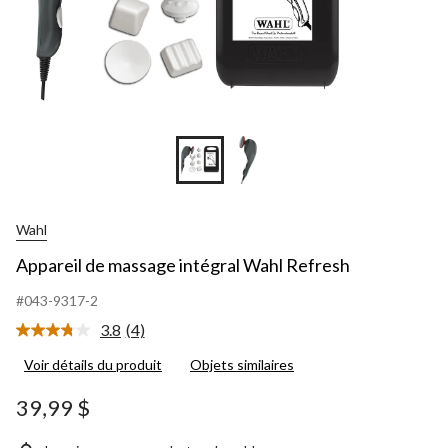
Wahl
Appareil de massage intégral Wahl Refresh
#043-9317-2
3.8
(4)
Lire
les
Voir détails du produit
Objets similaires
4
commentaires.
Lien
39,99 $
vers
la