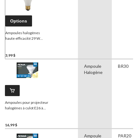
Options
Ampoules halogènes
haute efficacité 29 W
NOMA
blanc doux
3,99 $
Ampoule
BR30
Halogène
Ampoules pour projecteur
halogènes à culot E26 à
intensité variable NOMA
BR30, 2700K, 610 lumens,
blanc doux, 65 W, paq. 2
16,99 $
Ampoule
PAR20