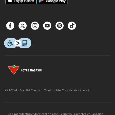
© 2026 La Société Canadian Tire Limitée. Tous droits réservés.
△Le manufacturier/fabricant des pneus que vous achetez et Canadian