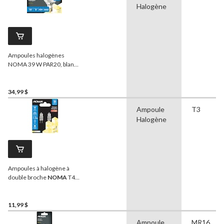
Halogène
Ampoules halogènes
NOMA 39 W PAR20, blanc
doux, paq. 6
34,99 $
Ampoule
T3
Halogène
Ampoules à halogène à
double broche
NOMA
T4,
35 W, 12 V
11,99 $
Ampoule
MR16