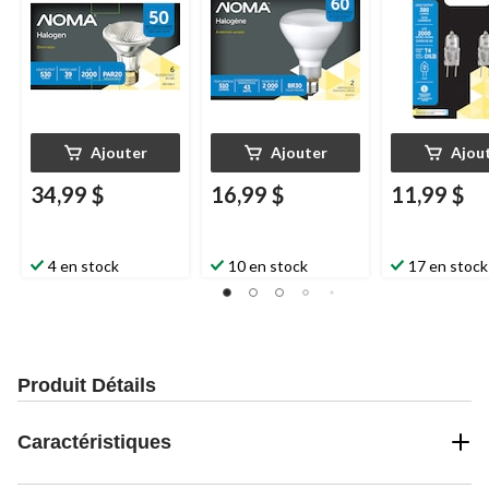
610 lumens, blanc
doux, 65 W, paq. 2
Ajouter
Ajouter
Ajou
34,99 $
16,99 $
11,99 $
4 en stock
10 en stock
17 en stock
Produit Détails
Caractéristiques