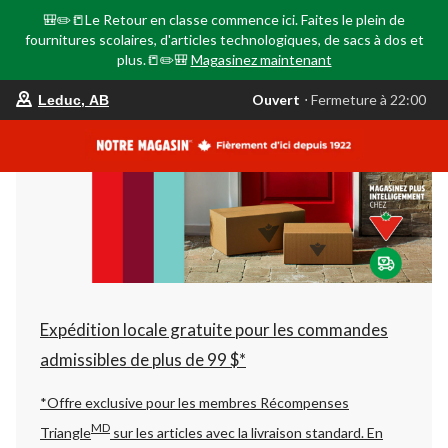
🎒✏️📒Le Retour en classe commence ici. Faites le plein de
fournitures scolaires, d'articles technologiques, de sacs à dos et
plus.📒✏️🎒
Magasinez maintenant
votre
Ouvert
⋅ Fermeture à 22:00
Leduc, AB
magasin
préféré
est
Leduc,
AB,
courament
Ouvert,
Fermeture
à
à
22:00
cliquer
pour
changer
Expédition locale gratuite pour les commandes
admissibles de plus de 99 $*
*Offre exclusive pour les membres Récompenses
MD
Triangle
sur les articles avec la livraison standard.
En