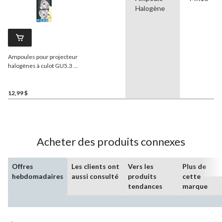
Halogène
Ampoules pour projecteur
halogènes à culot GU5.3 à
intensité variable
NOMA
MR16, 2700K, 350 lumens,
blanc doux, 35 W, paq. 2
12,99 $
Acheter des produits connexes
Offres
Les clients ont
Vers les
Plus de
hebdomadaires
aussi consulté
produits
cette
tendances
marque