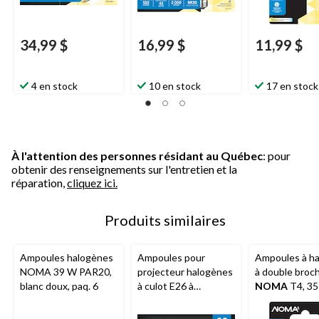
34,99 $
16,99 $
11,99 $
4 en stock
10 en stock
17 en stock
À l'attention des personnes résidant au Québec
: pour
obtenir des renseignements sur l'entretien et la
réparation,
cliquez ici.
Produits similaires
Ampoules halogènes
Ampoules pour
Ampoules à h
NOMA 39 W PAR20,
projecteur halogènes
à double broc
blanc doux, paq. 6
à culot E26 à
NOMA
T4, 35
intensité variable
V
NOMA BR30, 2700K,