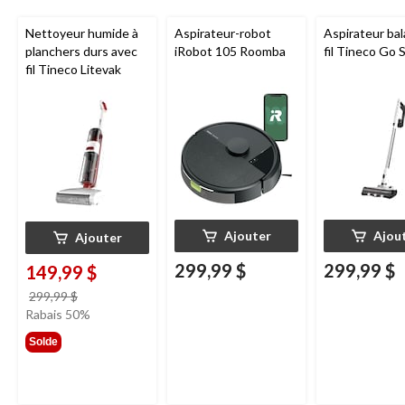
Nettoyeur humide à
Aspirateur-robot
Aspirateur bal
planchers durs avec
iRobot 105 Roomba
fil Tineco Go S
fil Tineco Litevak
Ajouter
Ajou
Ajouter
299,99 $
299,99 $
149,99 $
prix
299,99 $
était
Rabais 50%
299,99 $
Solde