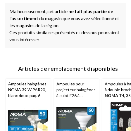
Malheureusement, cet article
ne fait plus partie de
l
’assortiment
du magasin que vous avez sélectionné et
les magasins de la région.
Ces produits similaires présentés ci-dessous pourraient
vous intéresser.
Articles de remplacement disponibles
Ampoules halogènes
Ampoules pour
Ampoules à h
NOMA 39 W PAR20,
projecteur halogènes
à double broc
blanc doux, paq. 6
à culot E26 à
NOMA
T4, 35
intensité variable
V
NOMA BR30, 2700K,
610 lumens, blanc
doux, 65 W, paq. 2