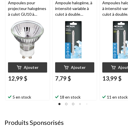
Ampoules pour
Ampoule halogène, à
Ampoules hal
projecteur halogènes
intensité variable à
à intensité var
à culot GU10 à
culot à double
culot à double
intensité variable
contact 118 mm
contact 118 
NOMA
MR16, 2700K,
NOMA
T3, 4300
NOMA
T3, 9
280 lumens, blanc
lumens, 250 W
lumens, 500 W,
doux, 35 W, paq. 2
Ajouter
Ajouter
Ajou
12,99 $
7,79 $
13,99 $
5 en stock
18 en stock
11 en stock
Produits Sponsorisés