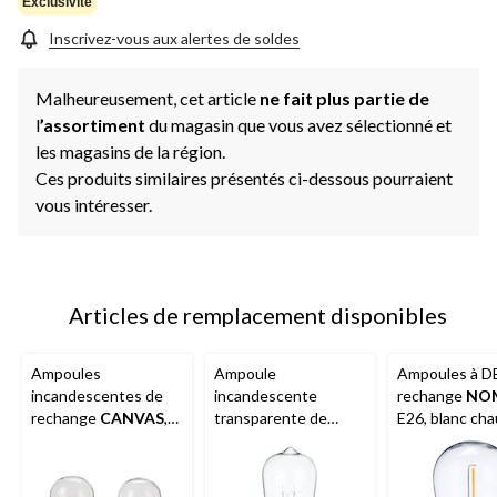
Exclusivité
Inscrivez-vous aux alertes de soldes
Malheureusement, cet article
ne fait plus partie de
l
’assortiment
du magasin que vous avez sélectionné et
les magasins de la région.
Ces produits similaires présentés ci-dessous pourraient
vous intéresser.
Articles de remplacement disponibles
Ampoules
Ampoule
Ampoules à D
incandescentes de
incandescente
rechange
NO
rechange
CANVAS
,
transparente de
E26, blanc cha
E26 11 W,
rechange
CANVAS
de 4
transparent, paq. de 2
Vintage Edison