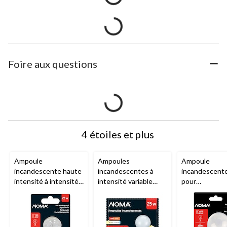
Foire aux questions
4 étoiles et plus
Ampoule
Ampoules
Ampoule
incandescente haute
incandescentes à
incandescente
intensité à intensité
intensité variable
pour
variable à culot E17
givrée pour lampe à
électroménage
NOMA
S11, 220
culot E26
NOMA
culot E26
NO
lumens, blanc chaud,
A19, blanc chaud, 25
A15, 140 lume
25 W
W, paq. 2
blanc chaud, 