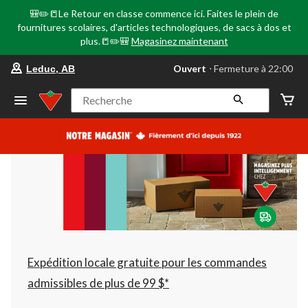
🎒✏️📒Le Retour en classe commence ici. Faites le plein de
fournitures scolaires, d'articles technologiques, de sacs à dos et
plus.📒✏️🎒
Magasinez maintenant
votre
Ouvert
⋅ Fermeture à 22:00
Leduc, AB
magasin
préféré
est
Recherche
Leduc,
AB,
courament
Ouvert,
Fermeture
à
à
22:00
cliquer
pour
changer
Expédition locale gratuite pour les commandes
admissibles de plus de 99 $*