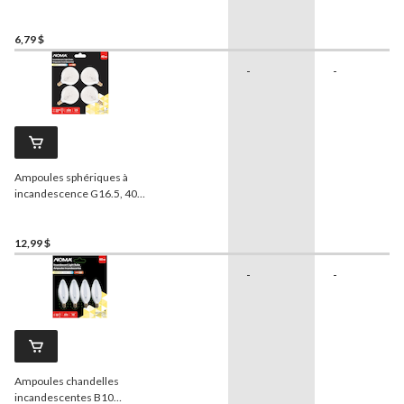
variable
NOMA
A19, jaune,
60 W
6,79 $
-
-
Ampoules sphériques à
incandescence G16.5, 40
W, blanc, paq. 4
12,99 $
-
-
Ampoules chandelles
incandescentes B10