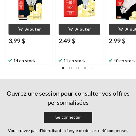
Ajouter
Ajouter
Ajou
3,99 $
2,49 $
2,99 $
14 en stock
11 en stock
40 en stock
Ouvrez une session pour consulter vos offres
personnalisées
Se connecter
Vous n’avez pas d’identifiant Triangle ou de carte Récompenses