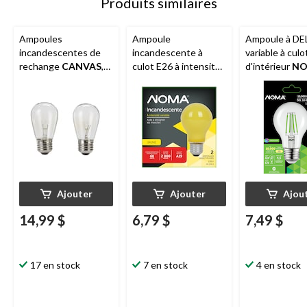
Produits similaires
Ampoules
Ampoule
Ampoule à DE
incandescentes de
incandescente à
variable à culo
rechange
CANVAS
,
culot E26 à intensité
d'intérieur
N
E26 11 W,
variable
NOMA
A19,
A19, vert, 40
transparent, paq. de 2
jaune, 60 W
Ajouter
Ajouter
Ajou
14,99 $
6,79 $
7,49 $
17 en stock
7 en stock
4 en stock