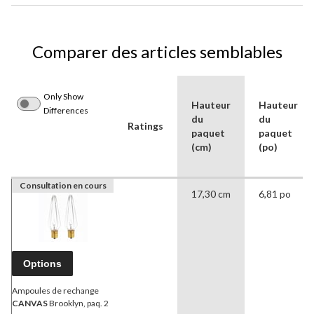
Comparer des articles semblables
Only Show
Hauteur
Hauteur
Differences
du
du
Ratings
paquet
paquet
(cm)
(po)
Consultation en cours
17,30 cm
6,81 po
Options
Ampoules de rechange
CANVAS
Brooklyn, paq. 2