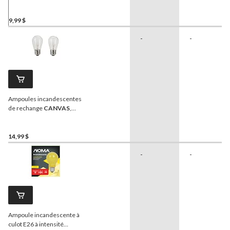
9,99 $
-
-
Ampoules incandescentes
de rechange
CANVAS
,
E26 11 W, transparent, paq.
de 2
14,99 $
-
-
Ampoule incandescente à
culot E26 à intensité