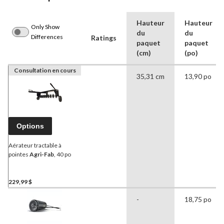
Hauteur
Hauteur
Only Show
du
du
Differences
Ratings
paquet
paquet
(cm)
(po)
Consultation en cours
35,31 cm
13,90 po
Options
Aérateur tractable à
pointes
Agri-Fab
, 40 po
229,99 $
-
18,75 po