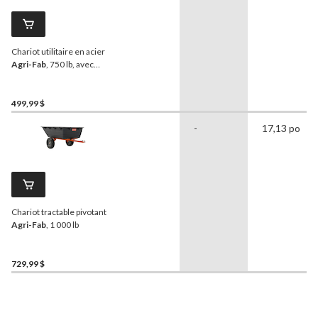
Chariot utilitaire en acier
Agri-Fab
, 750 lb, avec
pédale
499,99 $
-
17,13 po
Chariot tractable pivotant
Agri-Fab
, 1 000 lb
729,99 $