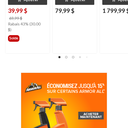
39,99 $
79,99 $
1 799,99 
prix
69,99 $
était
Rabais 43% (30.00
69,99 $
$)
Solde