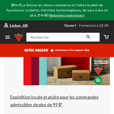
🎒✏️📒Le Retour en classe commence ici. Faites le plein de
fournitures scolaires, d'articles technologiques, de sacs à dos et
plus.📒✏️🎒
Magasinez maintenant
votre
Ouvert
⋅ Fermeture à 22:00
Leduc, AB
magasin
préféré
est
Recherche
Leduc,
AB,
courament
Ouvert,
Fermeture
à
à
22:00
cliquer
pour
changer
Expédition locale gratuite pour les commandes
admissibles de plus de 99 $*