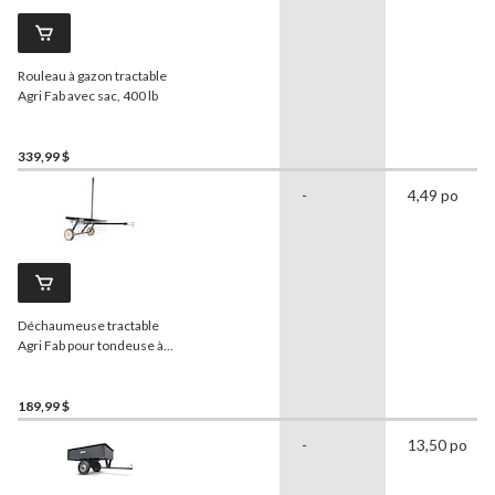
Rouleau à gazon tractable
Agri Fab avec sac, 400 lb
339,99 $
-
4,49 po
Déchaumeuse tractable
Agri Fab pour tondeuse à
siège avec roues, 40 po,
70 lb
189,99 $
-
13,50 po