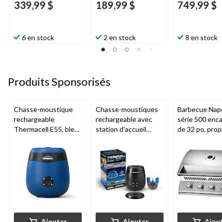
339,99 $
189,99 $
749,99 $
6 en stock
2 en stock
8 en stock
Produits Sponsorisés
Chasse-moustique
Chasse-moustiques
Barbecue Nap
rechargeable
rechargeable avec
série 500 enca
Thermacell E55, bleu
station d'accueil
de 32 po, prop
royal
Thermacell E65,
acier inoxydab
charbon
Ajouter
Ajouter
Ajou