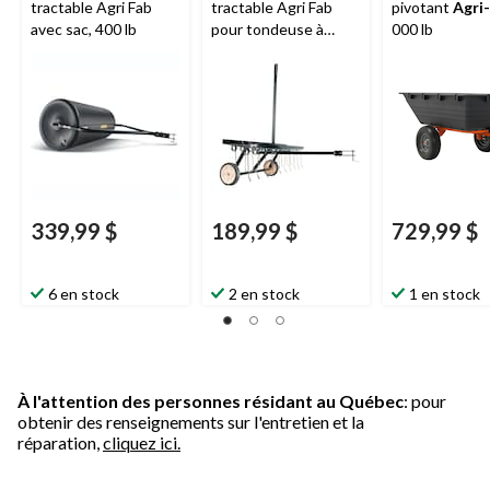
tractable Agri Fab
tractable Agri Fab
pivotant
Agri
avec sac, 400 lb
pour tondeuse à
000 lb
siège avec roues,
40 po, 70 lb
339,99 $
189,99 $
729,99 $
6 en stock
2 en stock
1 en stock
À l'attention des personnes résidant au Québec
: pour
obtenir des renseignements sur l'entretien et la
réparation,
cliquez ici.