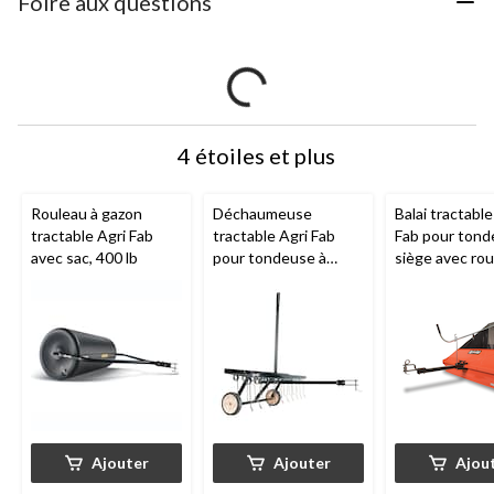
Foire aux questions
4 étoiles et plus
Rouleau à gazon
Déchaumeuse
Balai tractable
tractable Agri Fab
tractable Agri Fab
Fab pour tond
avec sac, 400 lb
pour tondeuse à
siège avec rou
siège avec roues,
44 po, sac de 
40 po, 70 lb
Ajouter
Ajouter
Ajou