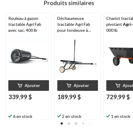
Produits similaires
Rouleau à gazon
Déchaumeuse
Chariot tracta
tractable Agri Fab
tractable Agri Fab
pivotant
Agri
avec sac, 400 lb
pour tondeuse à
000 lb
siège avec roues,
40 po, 70 lb
Ajouter
Ajouter
Ajou
339,99 $
189,99 $
729,99 $
6 en stock
2 en stock
1 en stock