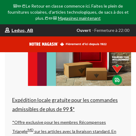
🎒✏️📒Le Retour en classe commence ici. Faites le plein de
fournitures scolaires, d'articles technologiques, de sacs à dos et
plus.📒✏️🎒
Magasinez maintenant
votre
Ouvert
⋅ Fermeture à 22:00
Leduc, AB
magasin
préféré
est
Leduc,
AB,
courament
Ouvert,
Fermeture
à
à
22:00
cliquer
pour
changer
Expédition locale gratuite pour les commandes
admissibles de plus de 99 $*
*Offre exclusive pour les membres Récompenses
MD
Triangle
sur les articles avec la livraison standard.
En