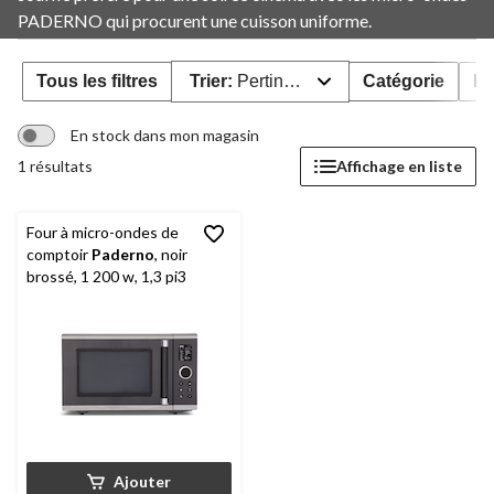
PADERNO qui procurent une cuisson uniforme.
Tous les filtres
Trier:
Pertinence
Catégorie
Év
En stock dans mon magasin
1 résultats
Affichage en liste
Four à micro-ondes de
comptoir
Paderno
, noir
brossé, 1 200 w, 1,3 pi3
Ajouter