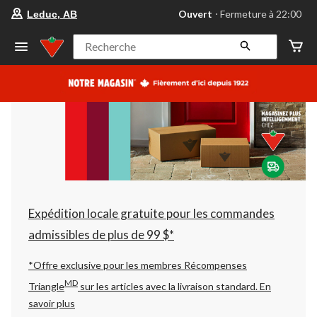
votre
Ouvert
⋅ Fermeture à 22:00
Leduc, AB
magasin
préféré
est
Recherche
Leduc,
AB,
courament
Ouvert,
Fermeture
à
à
22:00
cliquer
pour
changer
Expédition locale gratuite pour les commandes
admissibles de plus de 99 $*
*Offre exclusive pour les membres Récompenses
MD
Triangle
sur les articles avec la livraison standard.
En
savoir plus