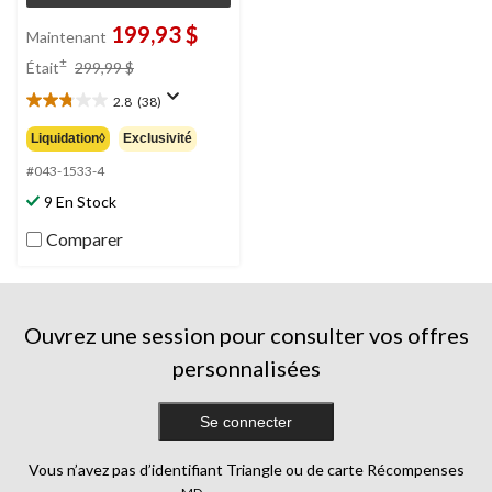
199,93 $
Maintenant
prix
±
Était
299,99 $
était
2.8
(38)
299,99 $
2.8
étoile(s)
Liquidation◊
Exclusivité
sur
5.
#043-1533-4
38
9 En Stock
évaluations
Comparer
Ouvrez une session pour consulter vos offres
personnalisées
Se connecter
Vous n’avez pas d’identifiant Triangle ou de carte Récompenses