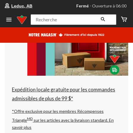
votre
Fermé
⋅ Ouverture à 06:00
Leduc, AB
magasin
préféré
est
Recherche
Leduc,
AB,
courament
Fermé,
Ouverture
à
à
06:00
cliquer
pour
changer
Expédition locale gratuite pour les commandes
admissibles de plus de 99 $*
*Offre exclusive pour les membres Récompenses
MD
Triangle
sur les articles avec la livraison standard.
En
savoir plus