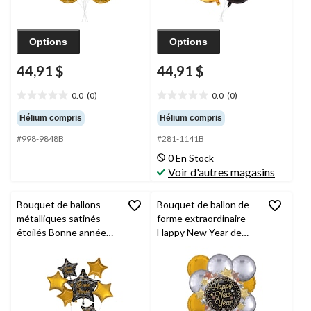
Options
Options
44,91 $
44,91 $
0.0
(0)
0.0
(0)
0.0
0.0
étoile(s)
étoile(s)
Hélium compris
Hélium compris
sur
sur
#998-9848B
#281-1141B
5.
5.
0 En Stock
Voir d'autres magasins
Bouquet de ballons
Bouquet de ballon de
métalliques satinés
forme extraordinaire
étoilés Bonne année
Happy New Year de
avec ballons
luxe avec étoiles avec
métalliques étoilés,
ballons ronds en
noir/doré, paq. 7,
aluminium,
gonflage à l’hélium et
doré/argenté, paq. 9,
ruban inclus, pour veille
gonflage à l'hélium et