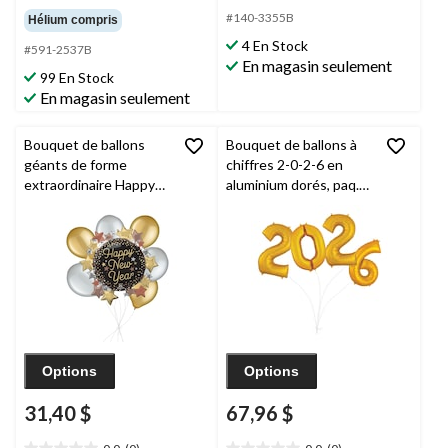
étoile(s)
étoile(s)
#140-3355B
Hélium compris
sur
sur
4 En Stock
#591-2537B
5.
5.
En magasin seulement
99 En Stock
En magasin seulement
Bouquet de ballons
Bouquet de ballons à
géants de forme
chiffres 2-0-2-6 en
extraordinaire Happy
aluminium dorés, paq.
New Year avec étoiles
4, ruban et gonflage
de luxe de 30 po,
hélium compris pour le
dorés, paq. 7, gonflage
jour de l'An
à l'hélium et ruban
inclus
Options
Options
31,40 $
67,96 $