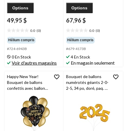
Options
Options
49,95 $
67,96 $
0.0
(0)
0.0
(0)
0.0
0.0
étoile(s)
étoile(s)
Hélium compris
Hélium compris
sur
sur
#724-6943B
#679-4173B
5.
5.
0 En Stock
4 En Stock
Voir d'autres magasins
En magasin seulement
Happy New Year!
Bouquet de ballons
Bouquet de ballons
numérotés géants 2-0-
confettis avec ballons
2-5, 34 po, doré, paq. 4,
en latex noirs, dorés et
gonflage à l’hélium et
argentés, 10 pièces,
ruban inclus, pour la
gonflage à l'hélium et
veille du jour de l’An
ruban inclus