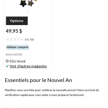
du jour de l’An
Options
49,95 $
0.0
(0)
0.0
étoile(s)
Hélium compris
sur
#614-6205B
5.
0 En Stock
Voir d'autres magasins
Essentiels pour le Nouvel An
Planifiez-vous une fête pour célébrer la nouvelle année? Voici une liste de
vérification rapide pour vous aider à vous préparer facilement.
Articles essentiels pour la planification des fêtes :