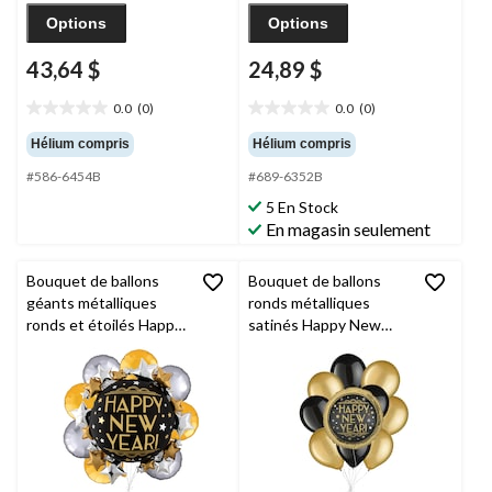
Options
Options
43,64 $
24,89 $
0.0
(0)
0.0
(0)
0.0
0.0
étoile(s)
étoile(s)
Hélium compris
Hélium compris
sur
sur
#586-6454B
#689-6352B
5.
5.
5 En Stock
En magasin seulement
Bouquet de ballons
Bouquet de ballons
géants métalliques
ronds métalliques
ronds et étoilés Happy
satinés Happy New
New Year avec ballons
Year avec ballons
métalliques ronds,
nacrés en latex,
doré/argenté, paq. 9,
doré/noir, paq. 10,
gonflage à l’hélium et
gonflage à l’hélium et
ruban inclus
ruban inclus, pour veille
du jour de l’An