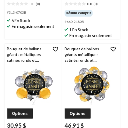
0.0
(0)
0.0
(0)
0.0
0.0
étoile(s)
étoile(s)
#313-0703B
Hélium compris
sur
sur
6 En Stock
#660-2180B
5.
5.
En magasin seulement
1 En Stock
En magasin seulement
Bouquet de ballons
Bouquet de ballons
géants métalliques
géants métalliques
satinés ronds et
satinés ronds et
étoilés Bonne année
étoilés Bonne année
avec ballons
avec ballons
métalliques,
métalliques,
doré/argenté, paq. 5,
doré/argenté, paq. 9,
gonflage à l’hélium et
gonflage à l’hélium et
ruban inclus
ruban inclus
Options
Options
30,95 $
46,91 $