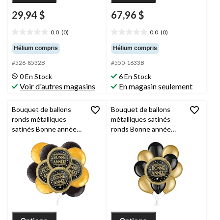
29,94 $
67,96 $
0.0
(0)
0.0
(0)
0.0
0.0
étoile(s)
étoile(s)
Hélium compris
Hélium compris
sur
sur
#526-8532B
#550-1633B
5.
5.
0 En Stock
6 En Stock
Voir d'autres magasins
En magasin seulement
Bouquet de ballons
Bouquet de ballons
ronds métalliques
métalliques satinés
satinés Bonne année
ronds Bonne année
avec ballons
avec ballons nacrés en
métalliques, doré/noir,
latex, doré/noir, paq.
paq. 12, gonflage à
10, gonflage à l’hélium
l’hélium et ruban inclus,
et ruban inclus
pour veille du jour de
l’An