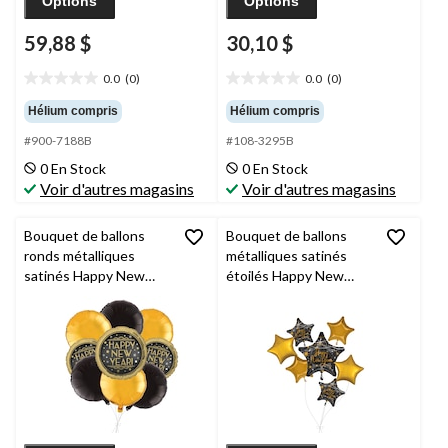
Options
Options
59,88 $
30,10 $
0.0
(0)
0.0
(0)
0.0
0.0
étoile(s)
étoile(s)
Hélium compris
Hélium compris
sur
sur
#900-7188B
#108-3295B
5.
5.
0 En Stock
0 En Stock
Voir d'autres magasins
Voir d'autres magasins
Bouquet de ballons
Bouquet de ballons
ronds métalliques
métalliques satinés
satinés Happy New
étoilés Happy New
Year avec ballons à
Year avec ballons
effet métallique,
métalliques étoilés,
doré/noir, paq. 9,
doré/noir, paq. 7,
gonflage à l’hélium et
gonflage à l’hélium et
ruban inclus, pour veille
ruban inclus, pour veille
du jour de l’An
du jour de l’An