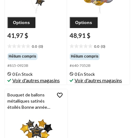
du jour de l’An
ruban inclus
Options
Options
41,97 $
48,91 $
0.0
(0)
0.0
(0)
0.0
0.0
étoile(s)
étoile(s)
Hélium compris
Hélium compris
sur
sur
#815-0923B
#640-7052B
5.
5.
0 En Stock
0 En Stock
Voir d'autres magasins
Voir d'autres magasins
Bouquet de ballons
métalliques satinés
étoilés Bonne année
avec ballons
métalliques étoilés,
noir/doré, paq. 9,
gonflage à l’hélium et
ruban inclus, pour veille