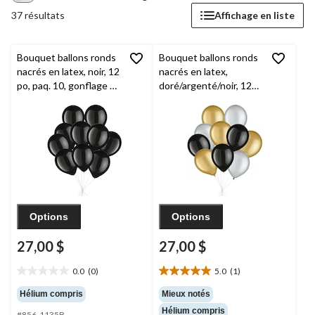
37 résultats
Affichage en liste
Bouquet ballons ronds
Bouquet ballons ronds
nacrés en latex, noir, 12
nacrés en latex,
po, paq. 10, gonflage à
doré/argenté/noir, 12
l’hélium et ruban inclus
po, paq. 10, gonflage à
pour veille du jour de
l’hélium et ruban inclus
l’An et occasions
pour veille du jour de
spéciales
l’An et occasions
spéciales
Options
Options
27,00 $
27,00 $
0.0
(0)
5.0
(1)
0.0
5.0
étoile(s)
étoile(s)
Hélium compris
Mieux notés
sur
sur
Hélium compris
#856-1135B