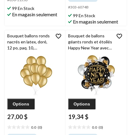
5.
5.
1
#303-6074B
99 En Stock
évaluation
En magasin seulement
99 En Stock
En magasin seulement
Bouquet ballons ronds
Bouquet de ballons
nacrés en latex, doré,
géants ronds et étoilés
12 po, paq. 10,
Happy New Year avec
gonflage à l’hélium et
ballons en latex nacrés,
ruban inclus pour veille
doré/argenté/noir, paq.
du jour de l’An et
7, gonflage à l’hélium
occasions spéciales
et ruban inclus
Options
Options
27,00 $
19,34 $
0.0
(0)
0.0
(0)
0.0
0.0