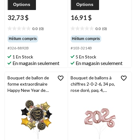
Options
Options
32,73 $
16,91 $
0.0
(0)
0.0
(0)
0.0
0.0
étoile(s)
étoile(s)
Hélium compris
Hélium compris
sur
sur
#326-8892B
#103-3214B
5.
5.
1 En Stock
5 En Stock
En magasin seulement
En magasin seulement
Bouquet de ballon de
Bouquet de ballons à
forme extraordinaire
chiffres 2-0-2-6, 34 po,
Happy New Year de
rose doré, paq. 4,
luxe avec étoiles avec
gonflage à l'hélium et
ballons en aluminium
ruban inclus, pour la
noirs et dorés en forme
veille du jour de l'An
d'étoile, 9 pièces,
gonflage à l'hélium et
ruban inclus