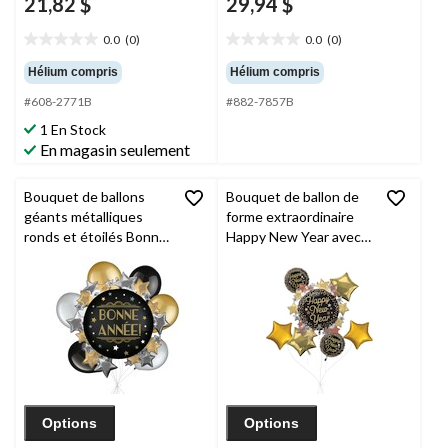
21,82 $
29,94 $
0.0
(0)
0.0
(0)
0.0
0.0
étoile(s)
étoile(s)
Hélium compris
Hélium compris
sur
sur
#608-2771B
#882-7857B
5.
5.
1 En Stock
En magasin seulement
Bouquet de ballons
Bouquet de ballon de
géants métalliques
forme extraordinaire
ronds et étoilés Bonne
Happy New Year avec
année avec ballons en
ballons en aluminium
latex nacrés,
en forme d'étoile, doré,
doré/noir/argenté, paq.
paq. 7, gonflage à
7, gonflage à l’hélium
l'hélium et ruban inclus
et ruban inclus
Options
Options