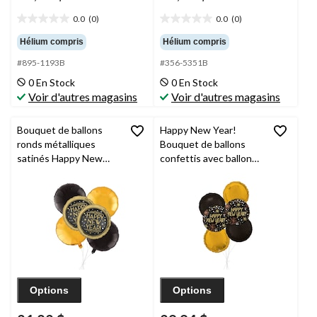
0.0
(0)
0.0
(0)
0.0
0.0
étoile(s)
étoile(s)
Hélium compris
Hélium compris
sur
sur
#895-1193B
#356-5351B
5.
5.
0 En Stock
0 En Stock
Voir d'autres magasins
Voir d'autres magasins
Bouquet de ballons
Happy New Year!
ronds métalliques
Bouquet de ballons
satinés Happy New
confettis avec ballons
Year avec ballons à
ronds en aluminium,
effet métallique,
noir/doré, paq. 6,
doré/noir, paq. 6,
gonflage à l'hélium et
gonflage à l’hélium et
ruban inclus
ruban inclus, pour veille
du jour de l’An
Options
Options