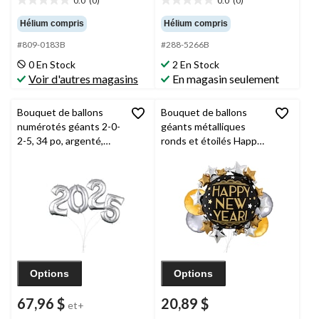
0.0
(0)
0.0
(0)
0.0
0.0
étoile(s)
étoile(s)
Hélium compris
Hélium compris
sur
sur
#809-0183B
#288-5266B
5.
5.
0 En Stock
2 En Stock
Voir d'autres magasins
En magasin seulement
Bouquet de ballons
Bouquet de ballons
numérotés géants 2-0-
géants métalliques
2-5, 34 po, argenté,
ronds et étoilés Happy
paq. 4, gonflage à
New Year avec ballons
l’hélium et ruban inclus,
métalliques ronds,
pour la veille du jour de
doré/argenté, paq. 5,
l’An
gonflage à l’hélium et
ruban inclus
Options
Options
67,96 $
20,89 $
et+