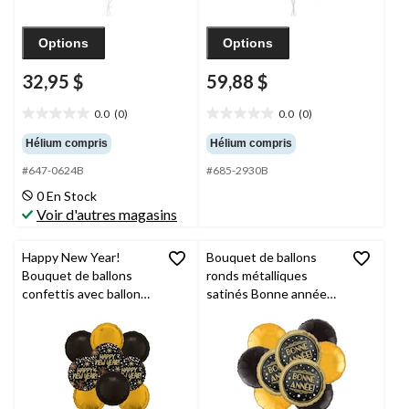
Options
Options
32,95 $
59,88 $
0.0
(0)
0.0
(0)
0.0
0.0
étoile(s)
étoile(s)
Hélium compris
Hélium compris
sur
sur
#647-0624B
#685-2930B
5.
5.
0 En Stock
Voir d'autres magasins
Happy New Year!
Bouquet de ballons
Bouquet de ballons
ronds métalliques
confettis avec ballons
satinés Bonne année
ronds en aluminium,
avec ballons
noir/doré, paq. 9,
métalliques, doré/noir,
gonflage à l'hélium et
paq. 9, gonflage à
ruban inclus
l’hélium et ruban inclus,
pour veille du jour de
l’An