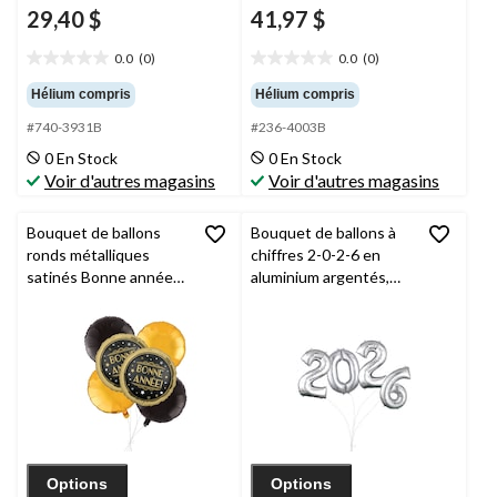
29,40 $
41,97 $
0.0
(0)
0.0
(0)
0.0
0.0
étoile(s)
étoile(s)
Hélium compris
Hélium compris
sur
sur
#740-3931B
#236-4003B
5.
5.
0 En Stock
0 En Stock
Voir d'autres magasins
Voir d'autres magasins
Bouquet de ballons
Bouquet de ballons à
ronds métalliques
chiffres 2-0-2-6 en
satinés Bonne année
aluminium argentés,
avec ballons
paq. 4, ruban et
métalliques, doré/noir,
gonflage hélium inclus,
paq. 6, gonflage à
pour la veille du jour de
l’hélium et ruban inclus,
l'An
pour veille du jour de
l’An
Options
Options