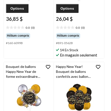
Options
Options
36,85 $
26,04 $
0.0
(0)
0.0
(0)
0.0
0.0
étoile(s)
étoile(s)
Hélium compris
Hélium compris
sur
sur
#160-6099B
#891-0562B
5.
5.
14 En Stock
En magasin seulement
Bouquet de ballons
Happy New Year!
Happy New Year de
Bouquet de ballons
forme extraordinaire
confettis avec ballons
de luxe avec étoiles
ronds en aluminium,
avec ballons ronds en
noir/doré, paq. 12,
aluminium,
gonflage à l'hélium et
doré/argenté, paq. 5,
ruban inclus
gonflage à l'hélium et
ruban inclus