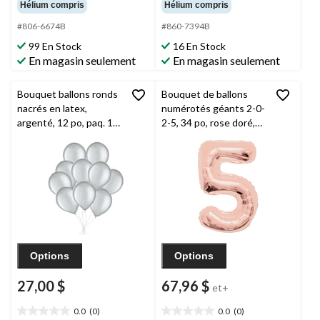
étoile(s)
étoile(s)
Hélium compris
Hélium compris
sur
sur
#806-6674B
#860-7394B
5.
5.
99 En Stock
16 En Stock
En magasin seulement
En magasin seulement
Bouquet ballons ronds
Bouquet de ballons
nacrés en latex,
numérotés géants 2-0-
argenté, 12 po, paq. 10,
2-5, 34 po, rose doré,
gonflage à l’hélium et
paq. 4, gonflage à
ruban inclus pour veille
l’hélium et ruban inclus,
du jour de l’An et
pour la veille du jour de
occasions spéciales
l’An
Options
Options
27,00 $
67,96 $
et+
0.0
(0)
0.0
(0)
0.0
0.0